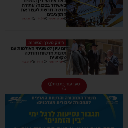
האם אירועי בין הזמנים
באשדוד בסכנה? עתירה
חדשה דורשת לעצור את
התקציבים
מנחם דויטש
14:24
1 תגובות
חיזוק מערך הכשרות
יום עיון למשגיחי האולמות עם
תקנות חדשות והדרכה
מקצועית
יוסי יחזקאלי
14:11
1 תגובות
טען עוד כתבות