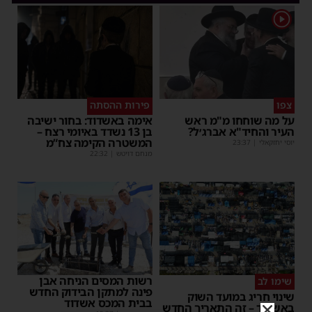
1
צפו
פירות ההסתה
על מה שוחחו מ"מ ראש
אימה באשדוד: בחור ישיבה
העיר והחיד"א אברג׳ל?
בן 13 נשדד באיומי רצח –
המשטרה הקימה צח”מ
יוסי יחזקאלי
|
23:37
מנחם דויטש
|
22:32
רשות המסים הניחה אבן
שימו לב
פינה למתקן הבידוק החדש
שינוי חריג במועד השוק
בבית המכס אשדוד
באשדוד – זה התאריך החדש