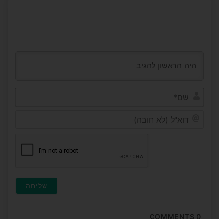
שם*
דוא"ל
(לא
חובה
COMMENTS
0