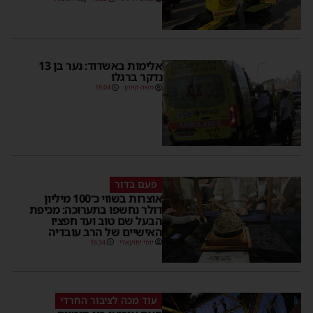
אלימות באשדוד: נער בן 13
נדקר ברגלו
משה קאהן
18:04
פעם בדור
אוצרות בשווי כ־100 מיליון
דולר נחשפו בתערוכה: מכיפת
הבעל שם טוב ועד חפציו
האישיים של הרב עובדיה
יוסי יחזקאלי
16:34
עוד מכה לציבור החרדי