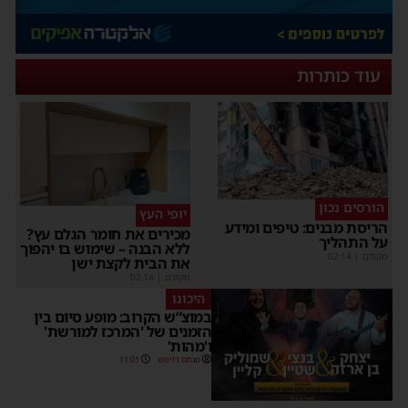
עוד כותרות
הורסים נכון
יופי העץ
הריסת מבנים: טיפים ומידע
מכירים את חומר הגלם עץ?
על התהליך
ללא הבנה – שימוש בו יהפוך
מקודם
|
02:14
את הבית לקצת ישן
מקודם
|
02:14
היכונו
במוצ”ש הקרוב: מופע סיום בין
הזמנים של 'המרכז למורשת'
ו'מהות'
מנחם דויטש
11:01