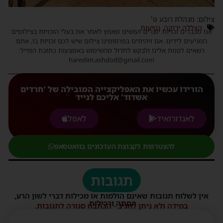
צילום: מנהלת רובע ט׳
הצללה ירוקה
,
נטיעות
אנו מכבדים זכויות יוצרים ועושים מאמץ לאתר את בעלי הזכויות בצילומים
המגיעים לידינו. אם זיהיתים בפרסומינו צילום שיש לכם זכויות בו, אתם
רשאים לפנות אלינו ולבקש לחדול מהשימוש באמצעות כתובת המייל:
haredim.ashdod@gmail.com
הורידו עכשיו את האפליקצייה המובילה של 'חרדים
אשדוד' אליכם לנייד
לאנדורואיד
לאפל
להצטרפות לקבוצת העדכונים בוואטסאפ
תגובות
אין לשלוח תגובות שאינם הולמות או מכילות דברי לשון הרע,
הסתה ורכילות.
במידה ולא ניתן להגיב - הכתבה סגורה לתגובות.