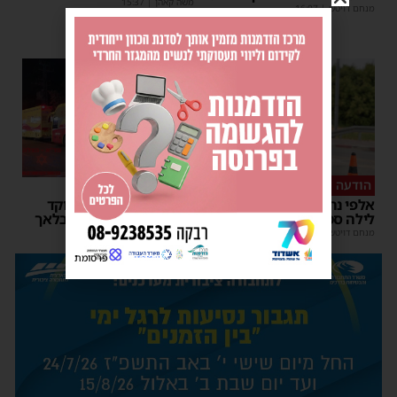
משה קאהן
|
15:37
מנחם דויטש
|
16:07
הודעה לנהגים
כל טיפה מצילה
אלפי נהגים יושפעו: עבודות
אשדוד מצילה חיים: מוקד
לילה סמוך לאשדוד
התרמת דם ליד השטיבלאך
מנחם דויטש
|
11:10
משה קאהן
|
11:05
פרסומת