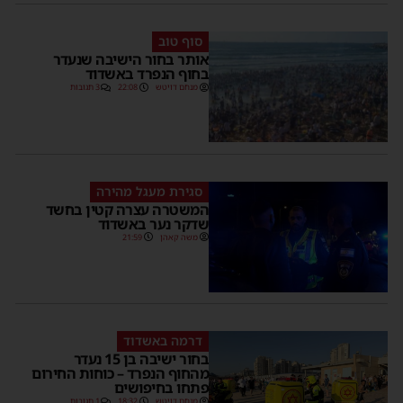
סוף טוב
אותר בחור הישיבה שנעדר
בחוף הנפרד באשדוד
מנחם דויטש
22:08
3 תגובות
סגירת מעגל מהירה
המשטרה עצרה קטין בחשד
שדקר נער באשדוד
משה קאהן
21:59
דרמה באשדוד
בחור ישיבה בן 15 נעדר
מהחוף הנפרד – כוחות החירום
פתחו בחיפושים
מנחם דויטש
18:32
1 תגובות