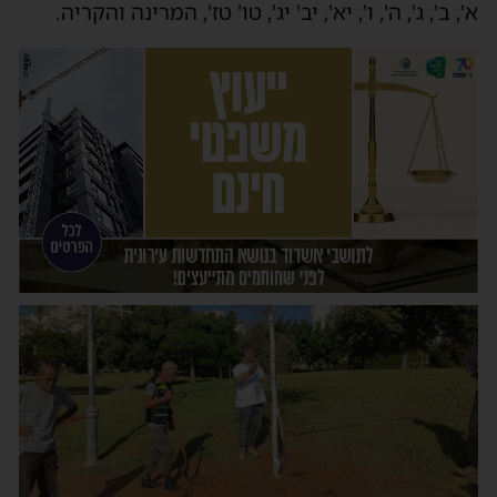
א', ב', ג', ה', ו', יא', יב' יג', טו' טז', המרינה והקריה.