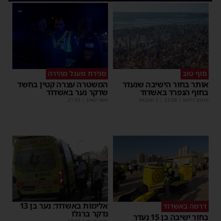
סוף טוב
סגירת מעגל מהירה
אותר בחור הישיבה שנעדר
המשטרה עצרה קטין בחשד
בחוף הנפרד באשדוד
שדקר נער באשדוד
מנחם דויטש
|
22:08
| 3 תגובות
משה קאהן
|
21:59
אלימות באשדוד: נער בן 13
דרמה באשדוד
נדקר ברגלו
בחור ישיבה בן 15 נעדר
משה קאהן
|
18:04