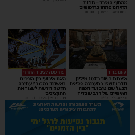
מהחוף הנפרד – כוחות
החירום פתחו בחיפושים
מנחם דויטש
|
18:32
| 1 תגובות
פעם בדור
עוד מכה לציבור החרדי
אוצרות בשווי כ־100 מיליון
האם אירועי בין הזמנים
דולר נחשפו בתערוכה: מכיפת
באשדוד בסכנה? עתירה
הבעל שם טוב ועד חפציו
חדשה דורשת לעצור את
האישיים של הרב עובדיה
התקציבים
יוסי יחזקאלי
|
16:34
מנחם דויטש
|
14:24
| 1 תגובות