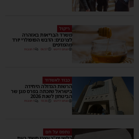
ריקול
משרד הבריאות באזהרה
לצרכנים: הדבש הפופולרי יורד
מהמדפים
מנחם דויטש
06:57
1 תגובות
כבוד לאשדוד
הרשות הגדולה היחידה
בישראל שזכתה בפרס מגן שר
הביטחון לשנת 2026
מנחם דויטש
18:36
1 תגובות
נתפס על חם
בלשי ימ"ר עצרו חשוד בעת