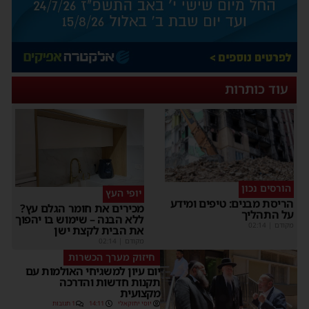
עוד כותרות
הורסים נכון
יופי העץ
הריסת מבנים: טיפים ומידע
מכירים את חומר הגלם עץ?
על התהליך
ללא הבנה – שימוש בו יהפוך
מקודם
|
02:14
את הבית לקצת ישן
מקודם
|
02:14
חיזוק מערך הכשרות
יום עיון למשגיחי האולמות עם
תקנות חדשות והדרכה
מקצועית
יוסי יחזקאלי
14:11
1 תגובות