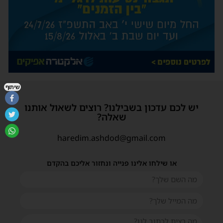
שיתוף
יש לכם עדכון בשבילנו? רוצים לשאול אותנו
שאלה?
haredim.ashdod@gmail.com
או שילחו אלינו פנייה ונחזור אליכם בהקדם