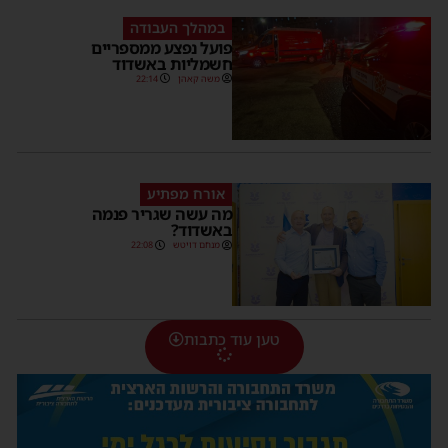
במהלך העבודה
פועל נפצע ממספריים
חשמליות באשדוד
משה קאהן
22:14
אורח מפתיע
מה עשה שגריר פנמה
באשדוד?
מנחם דויטש
22:08
טען עוד כתבות