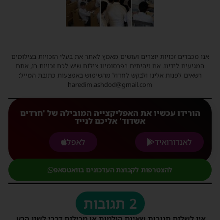
אנו מכבדים זכויות יוצרים ועושים מאמץ לאתר את בעלי הזכויות בצילומים
המגיעים לידינו. אם זיהיתים בפרסומינו צילום שיש לכם זכויות בו, אתם
רשאים לפנות אלינו ולבקש לחדול מהשימוש באמצעות כתובת המייל:
haredim.ashdod@gmail.com
הורידו עכשיו את האפליקצייה המובילה של 'חרדים
אשדוד' אליכם לנייד
לאנדורואיד
לאפל
להצטרפות לקבוצת העדכונים בוואטסאפ
2 תגובות
אין לשלוח תגובות שאינם הולמות או מכילות דברי לשון הרע,