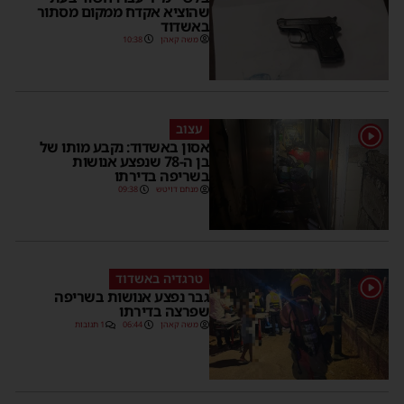
שהוציא אקדח ממקום מסתור
באשדוד
משה קאהן
10:38
עצוב
1
אסון באשדוד: נקבע מותו של
בן ה-78 שנפצע אנושות
בשריפה בדירתו
מנחם דויטש
09:38
טרגדיה באשדוד
1
גבר נפצע אנושות בשריפה
שפרצה בדירתו
משה קאהן
06:44
1 תגובות