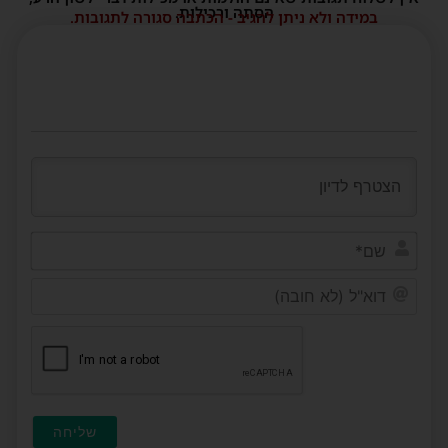
הסתה ורכילות.
במידה ולא ניתן להגיב - הכתבה סגורה לתגובות.
שם*
דוא"ל
(לא
חובה