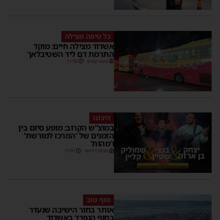
כל טיפה מצילה
אשדוד מצילה חיים: מוקד
התרמת דם ליד השטיבלאך
משה קאהן
11:05
היכונו
במוצ”ש הקרוב: מופע סיום בין
הזמנים של 'המרכז למורשת'
ו'מהות'
מנחם דויטש
11:01
סוף טוב
אותר בחור הישיבה שנעדר
בחוף הנפרד באשדוד