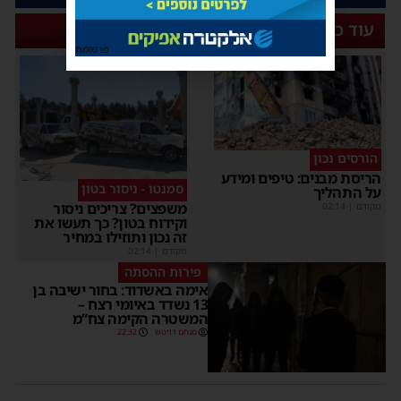
עוד כותרות
פרסומת
הורסים נכון
הריסת מבנים: טיפים ומידע
סמנטו - ניסור בטון
על התהליך
משפצים? צריכים ניסור
מקודם
|
02:14
וקידוח בטון? כך תעשו את
זה נכון ותוזילו במחיר
מקודם
|
02:14
פירות ההסתה
אימה באשדוד: בחור ישיבה בן
13 נשדד באיומי רצח –
המשטרה הקימה צח”מ
מנחם דויטש
22:32