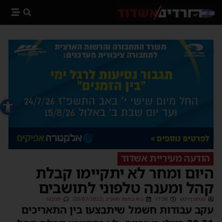
פתח סרג
הודעה מעיריית אשדוד
היום ומחר לא יתקיימו קבלת
קהל ומענה טלפוני לתושבים
מנחם דויטש
11:38
כ״א בתמוז תשפ״ב (20/07/2022)
תגובות
עקב עבודות חשמל שיתבצעו בין התאריכים