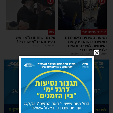
1
1
איבוד עשתונות
צפו
נסיעת האימים באוטובוס
על מה שוחחו מ"מ ראש
מאשדוד: הנהג ניפץ את
העיר והחיד"א אברג׳ל?
השמשה לעיני הנוסעים –
יוסי יחזקאלי
|
23:37
ילדים פרצו בבכי
מנחם דויטש
|
11:34
| 1 תגובות