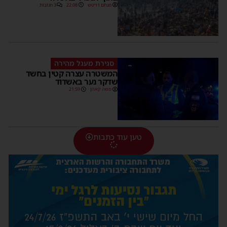
מנחם דויטש
22:08
3 תגובות
סגירת מעגל מהירה
המשטרה עצרה קטין בחשד
שדקר נער באשדוד
משה קאהן
21:59
טען עוד כתבות