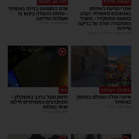
השעיה מיידית
ליבו שב לפעום
אחרי נסיעת האימים
אדם התמוטט בביתו באשדוד
באוטובוס מאשדוד: הנהג
– כוחות ההצלה ביצעו בו
הושעה מתפקידו – משרד
פעולות החייאה
התחבורה הורה על בדיקה
מנחם דויטש
|
17:35
מיידית
מנחם דויטש
|
17:44
| 1 תגובות
1
במהלך העבודה
צפו
אישה נפלה מסולם במחסן
תינוק ננעל ברכב באשקלון –
באשדוד
המתנדבים האשדודים חילצו
אותו בשלום
משה קאהן
|
17:31
משה קאהן
|
11:53