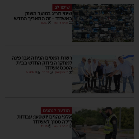
שימו לב
שינוי חריג במועד השוק
באשדוד – זה התאריך החדש
מנחם דויטש
16:07
רשות המסים הניחה אבן פינה
למתקן הבידוק החדש בבית
המכס אשדוד
משה קאהן
15:37
1 תגובות
הודעה לנהגים
אלפי נהגים יושפעו: עבודות
לילה סמוך לאשדוד
מנחם דויטש
11:10