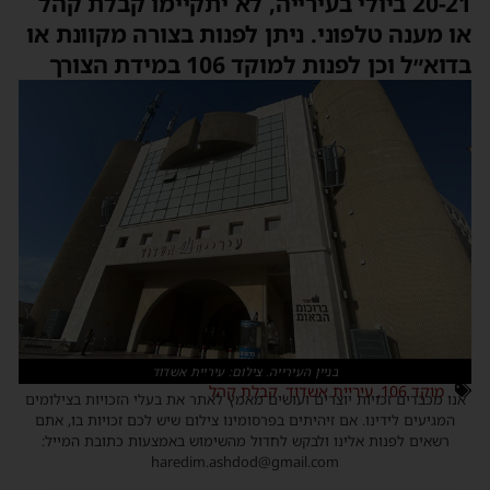
20-21 ביולי בעירייה, לא יתקיימו קבלת קהל
או מענה טלפוני. ניתן לפנות בצורה מקוונת או
בדוא״ל וכן לפנות למוקד 106 במידת הצורך
בניין העירייה. צילום: עיריית אשדוד
מוקד 106
,
עיריית אשדוד
,
קבלת קהל
אנו מכבדים זכויות יוצרים ועושים מאמץ לאתר את בעלי הזכויות בצילומים
המגיעים לידינו. אם זיהיתים בפרסומינו צילום שיש לכם זכויות בו, אתם
רשאים לפנות אלינו ולבקש לחדול מהשימוש באמצעות כתובת המייל:
haredim.ashdod@gmail.com