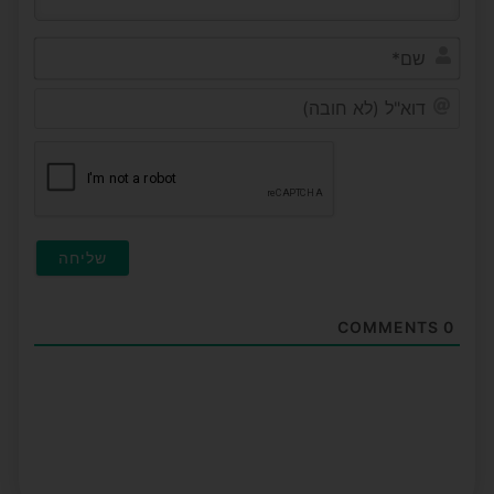
שם*
דוא"ל
(לא
חובה
COMMENTS
0