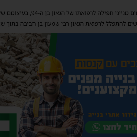
ים
מנייני
תפילה
לרפואתו
של
הגאון
בן
ה
-94,
בעיצומם
של
ים
להתפלל
לרפואת
הגאון
רבי
שמעון
בן
חביבה
בתוך
שא