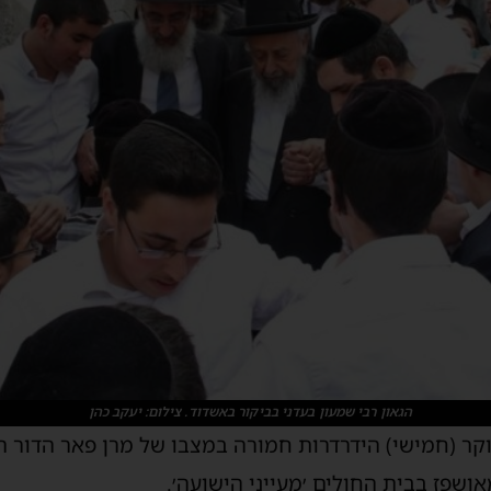
הגאון רבי שמעון בעדני בביקור באשדוד. צילום: יעקב כהן
קר
(
חמישי
)
הידרדרות
חמורה
במצבו
של
מרן
פאר
הדור
ה
ושפז
בבית
החולים
׳מעייני
הישועה׳
.