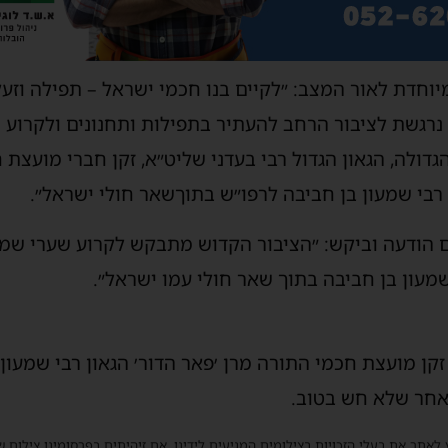
יוחדת
לאור
המצב
:
״לקיים
בנו
חכמי
ישראל
–
תפילה
וזע
נרגשת
לציבור
הרחב
להעתיר
בתפילות
ותחנונים
ולקרוע
ש
גדולה
,
הגאון
הגדול
רבי
בעדני
שליט״א
,
זקן
חברי
מועצת
ח
רבי
שמעון
בן
חביבה
לרפו״ש
בתוך
שאר
חולי
ישראל״
.
הודעה
וביקש
:
״הציבור
הקדוש
מתבקש
לקרוע
שערי
שמי
מעון
בן
חביבה
בתוך
שאר
חולי
עמו
ישראל״
.
זקן
מועצת
חכמי
התורה
מרן
׳פאר
הדור׳
הגאון
רבי
שמעון
חר
שלא
חש
בטוב
.
 לאתר את בעלי הזכויות בצילומים המגיעים לידינו. אם זיהיתים בפרסומינו צילום 