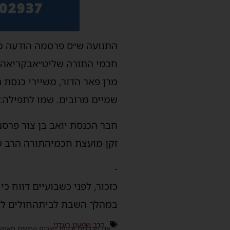
התנועה
ש״ס
פרסמה
הודעה
מ
חכמי
התורה
שליט״א
בקריאה
מרן
פאר
הדור
,
משיירי
כנסת
ה
שמיים
מרובים
.
שמו
לתפילה
:
חבר
הכנסת
יואב
בן
צור
פרסם
זקן
מועצת
חכמי
התורה
הרב
ש
-
כזכור
,
לפני
כשבועיים
דווח
כי
במהלך
השבת
לבית
החולים
לא
הרב שמעון בעדני
אנו מכבדים זכויות יוצרים ועושים מאמץ