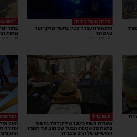
סגירת מעגל מהירה
דרמה בא
פרד
המשטרה עצרה קטין בחשד שדקר נער
באשדוד
כוחות הח
משה קאהן
|
21:59
מנחם דויטש
|
פעם בדור
עוד מכה 
אוצרות בשווי כ־100 מיליון דולר נחשפו
האם אירו
בתערוכה: מכיפת הבעל שם טוב ועד חפציו
עתירה ח
האישיים של הרב עובדיה
התקציבי