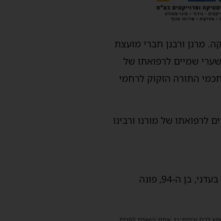
קה
.
מרנן
ורבנן
חברי
מועצת
ערי
שמיים
לרפואתו
של
כמי
התורה
הזקוק
לרחמי
ם
לרפואתו
של
מורנו
ורבינו
בעדני
,
בן
ה
-94,
פונה
שיש לכם זכויות בו, אתם רשאים לפנות