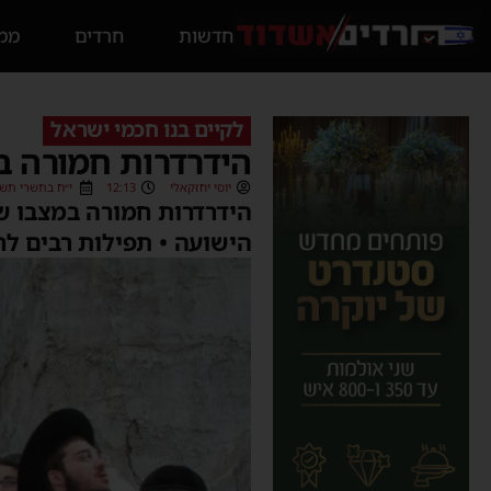
חדשות
חרדים
ממס
לקיים בנו חכמי ישראל
הידרדרות חמורה במ
יוסי יחזקאלי
12:13
י״ח בתשרי תשפ״ג (/2022
הידרדרות חמורה במצבו של
הישועה • תפילות רבים לר