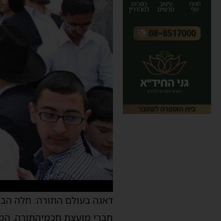
דאגה
בעולם
התורה
:
חלה
הבו
חברי
מועצת
חכמי
התורה
,
המא