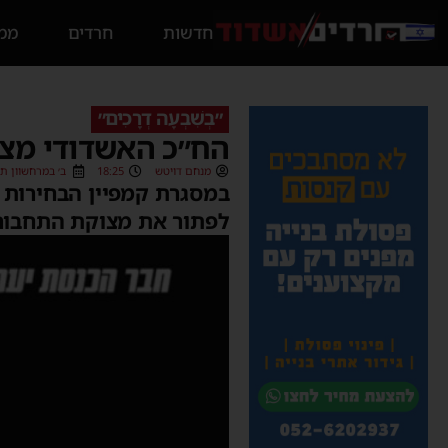
חדשות
חרדים
ממס
״בְשִׁבְעָה דְרָכִים״
הח״כ האשדודי מצי
מנחם דויטש
18:25
ב׳ במרחשוון תשפ״ג (22
במסגרת קמפיין הבחירות 
לפתור את מצוקת התחבורה