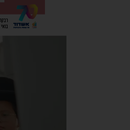
נגן
וידאו