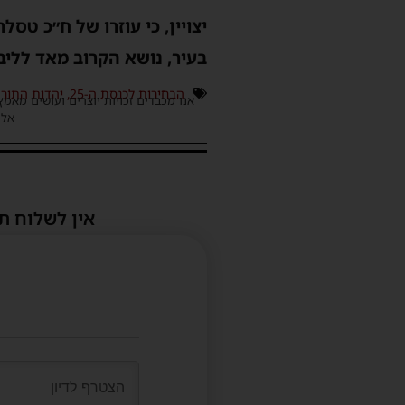
יצויין, כי עוזרו של ח״כ טס
בעיר, נושא הקרוב מאד לליב
הבחירות לכנסת ה-25
,
יהדות התור
אנו מכבדים זכויות יוצרים ועושים מאמץ
אלינ
אין לשלוח ת