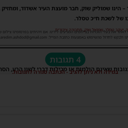
לר – הינו שמוליק שוק, חבר מועצת העיר אשדוד, ומחזי
ו של לשכת ח״כ טסלר.
ה
,
יעקב טסלר
,
שמואל שוק
,
תחבורה ציבורית
 לאתר את בעלי הזכויות בצילומים המגיעים לידינו. אם זיהיתים בפרסומינו צילום 
ו ולבקש לחדול מהשימוש באמצעות כתובת המייל: haredim.ashdod@gmail.com
4 תגובות
גובות שאינם הולמות או מכילות דברי לשון הרע, הסת
במידה ולא ניתן להגיב - הכתבה סגורה לתגובות.