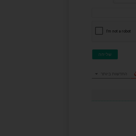
דוא"ל
(לא
חובה)
החדשות ביותר