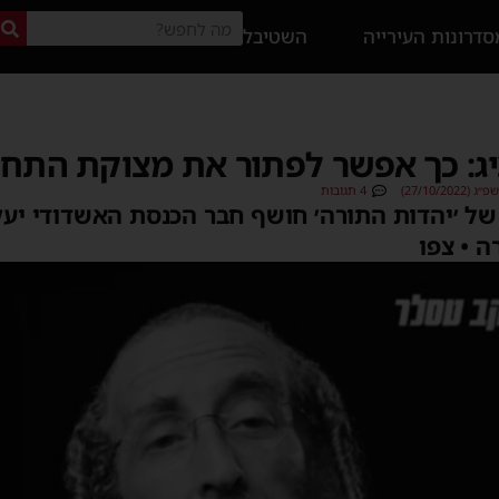
דרונות העירייה
השטיבל
ג: כך אפשר לפתור את מצוקת התח
27/10/20)
4 תגובות
של ׳יהדות התורה׳ חושף חבר הכנסת האשדודי יע
 • צפו