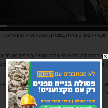
שבעת הצעדים האלה במסגרת המשא ומתן הקואליציוני ו
א התחבורה, עוד מימיו כחבר מועצה בעיריית אשדוד ועד
ניות פרטניות שזרמו אליו בכל עת מנוסעי התחבורה הציבו
, הוא מציע להביא בשבעה למהפכה בתחום, שלמעשה אפ
כים למשרד תחבורה מקביל בעקבות מחדלי הרשויות.