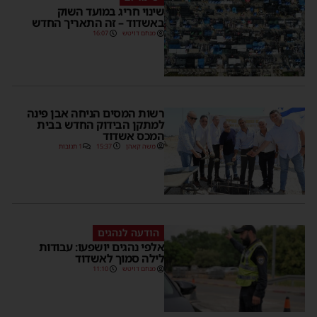
שינוי חריג במועד השוק
באשדוד – זה התאריך החדש
מנחם דויטש
16:07
רשות המסים הניחה אבן פינה
למתקן הבידוק החדש בבית
המכס אשדוד
משה קאהן
15:37
1 תגובות
הודעה לנהגים
אלפי נהגים יושפעו: עבודות
לילה סמוך לאשדוד
מנחם דויטש
11:10