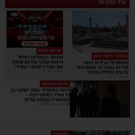
עוד כותרות
יש לאן לצאת
סמנטו - ניסור בטון
מתחם הבאולינג הגדול
והאטרקטיבי בדרום פותח
משפצים? צריכים ניסור
את שעריו לציבור החרדי
וקידוח בטון? כך תעשו את
זה נכון ותוזילו במחיר
מקודם
|
01:35
מקודם
|
02:14
פירות ההסתה
אימה באשדוד: בחור ישיבה בן
13 נשדד באיומי רצח –
המשטרה הקימה צח”מ
מנחם דויטש
22:32
שימו לב