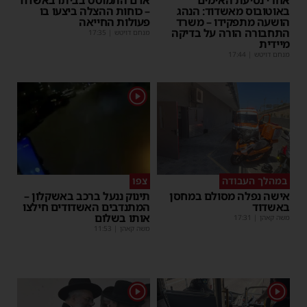
אחרי נסיעת האימים
אדם התמוטט בביתו באשדוד
באוטובוס מאשדוד: הנהג
– כוחות ההצלה ביצעו בו
הושעה מתפקידו – משרד
פעולות החייאה
התחבורה הורה על בדיקה
מנחם דויטש
|
17:35
מיידית
מנחם דויטש
|
17:44
1
במהלך העבודה
צפו
אישה נפלה מסולם במחסן
תינוק ננעל ברכב באשקלון –
באשדוד
המתנדבים האשדודים חילצו
אותו בשלום
משה קאהן
|
17:31
משה קאהן
|
11:53
1
1