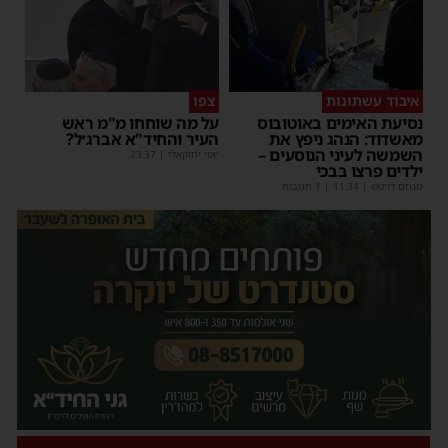
איבוד עשתונות
צפו
נסיעת האימים באוטובוס
על מה שוחחו מ"מ ראש
מאשדוד: הנהג ניפץ את
העיר והחיד"א אברג׳ל?
השמשה לעיני הנוסעים –
יוסי יחזקאלי
|
23:37
ילדים פרצו בבכי
מנחם דויטש
|
11:34
| 1 תגובות