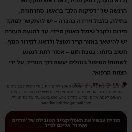
(ללא הזעה), דופק מהיר, כאב ראש חזק (ו/או
הרגשה של "דפיקות הלב" בראש), סחרחורת,
בחילה, בלבול וירידה בהכרה – יש להתקשר למוקד
חירום ולקבל טיפול באופן מיידי. עד להגעת העזרה
יש להישאר באזור קריר ומוצל ולדאוג לקירור הגוף.
חשוב ביותר: במכת חום – אסור לתת לנפגע
לשתות! הטיפול בנוזלים יעשה דרך הווריד, על ידי
הצוות הרפואי.
חום קיצוני
,
משרד הבריאות
אנו מכבדים זכויות יוצרים ועושים מאמץ לאתר את בעלי הזכויות בצילומים
המגיעים לידינו. אם זיהיתים בפרסומינו צילום שיש לכם זכויות בו, אתם
רשאים לפנות אלינו ולבקש לחדול מהשימוש באמצעות כתובת המייל:
haredim.ashdod@gmail.com
הורידו עכשיו את האפליקצייה המובילה של 'חרדים
אשדוד' אליכם לנייד