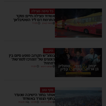
כל טיפה מצילה
אשדוד מצילה חיים: מוקד
התרמת דם ליד השטיבלאך
משה קאהן
11:05
היכונו
במוצ”ש הקרוב: מופע סיום בין
הזמנים של 'המרכז למורשת'
ו'מהות'
מנחם דויטש
11:01
סוף טוב
אותר בחור הישיבה שנעדר
בחוף הנפרד באשדוד
מנחם דויטש
22:08
3 תגובות