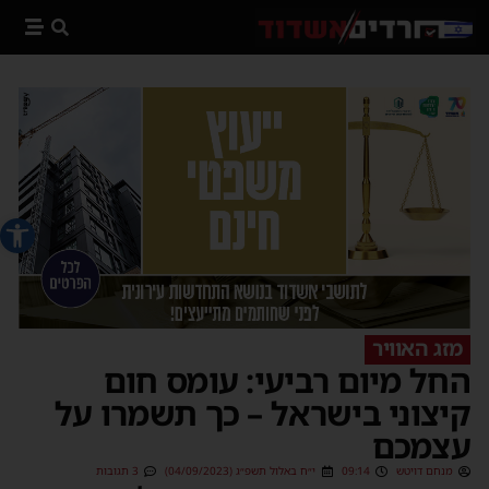
פתח סרג
מזג האוויר
החל מיום רביעי: עומס חום
קיצוני בישראל – כך תשמרו על
עצמכם
מנחם דויטש
09:14
י״ח באלול תשפ״ג (04/09/2023)
3 תגובות