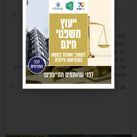
יעקב
2 שנים לפני
אתר שמהנדס תודעה
ומנסה כל היום לדבר על יחיאל לסרי
לא יעזור
לא נשכח ולא נסלח
את המיחיונים שעכשיו הוא שם על מוטי כהן וגיא אטיאס
ומשפחת דהאן לט יעזור
פרסומת
-1
0
הגב לתגובה
הצג תשובות
(1)