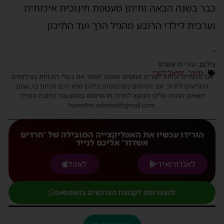
בר בשנה הבאה ותיתן מעטפת חינוכית איכותית
ערכית לילדי הרובע מהגיל הרך ועד התיכון.
ילום: עיריית אשדוד
חינוך
,
יחיאל לסרי
נו מכבדים זכויות יוצרים ועושים מאמץ לאתר את בעלי הזכויות בצילומים
המגיעים לידינו. אם זיהיתים בפרסומינו צילום שיש לכם זכויות בו, אתם
רשאים לפנות אלינו ולבקש לחדול מהשימוש באמצעות כתובת המייל:
haredim.ashdod@gmail.com
הורידו עכשיו את האפליקצייה המובילה של 'חרדים
אשדוד' אליכם לנייד
לאנדורואיד
לאפל
להצטרפות לקבוצת העדכונים בוואטסאפ