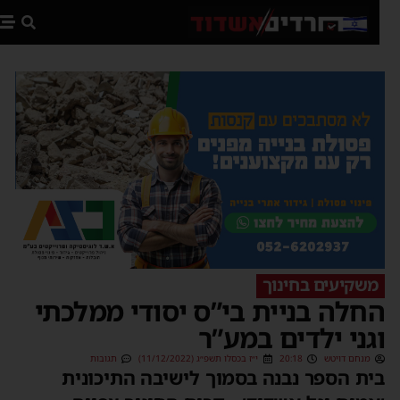
פת
משקיעים בחינוך
חלה בניית בי”ס יסודי ממלכתי
גני ילדים במע”ר
מנחם דויטש
20:18
י״ז בכסלו תשפ״ג (11/12/2022)
תגובות
ית הספר נבנה בסמוך לישיבה התיכונית