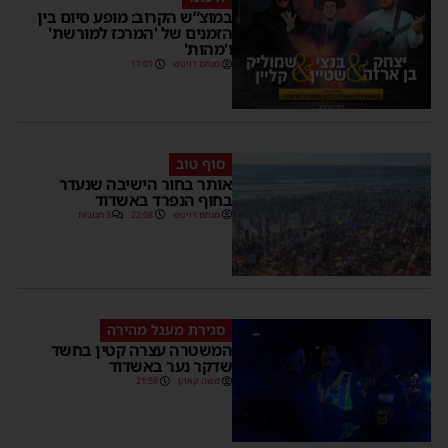
במוצ”ש הקרוב: מופע סיום בין
הזמנים של 'המרכז למורשת'
ו'מהות'
מנחם דויטש
11:01
סוף טוב
אותר בחור הישיבה שנעדר
בחוף הנפרד באשדוד
מנחם דויטש
22:08
3 תגובות
סגירת מעגל מהירה
המשטרה עצרה קטין בחשד
שדקר נער באשדוד
משה קאהן
21:59