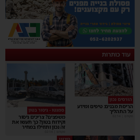
עוד כותרות
הורסים נכון
ריסת מבנים: טיפים ומידע
סמנטו - ניסור בטון
ל התהליך
משפצים? צריכים ניסור
קודם
|
02:14
וקידוח בטון? כך תעשו את
זה נכון ותוזילו במחיר
מקודם
|
02:14
היכונו