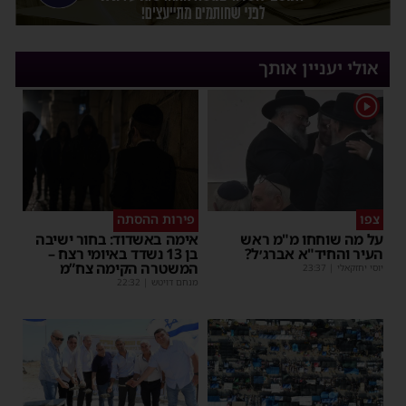
אולי יעניין אותך
1
צפו
פירות ההסתה
על מה שוחחו מ"מ ראש
אימה באשדוד: בחור ישיבה
העיר והחיד"א אברג׳ל?
בן 13 נשדד באיומי רצח –
המשטרה הקימה צח”מ
יוסי יחזקאלי
|
23:37
מנחם דויטש
|
22:32