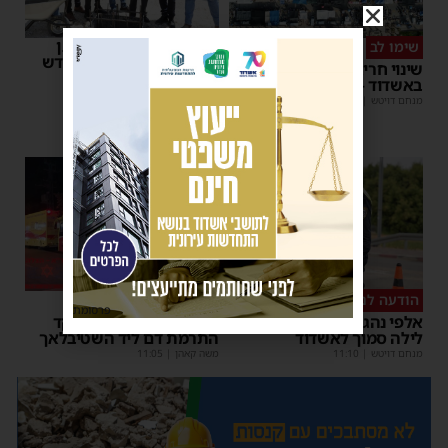
רשות המסים הניחה אבן
שימו לב
פינה למתקן הבידוק החדש
שינוי חריג במועד השוק
בבית המכס אשדוד
באשדוד – זה התאריך החדש
משה קאהן
|
15:37
מנחם דויטש
|
16:07
הודעה לנהגים
כל טיפה מצילה
פרסומת
אלפי נהגים יושפעו: עבודות
אשדוד מצילה חיים: מוקד
לילה סמוך לאשדוד
התרמת דם ליד השטיבלאך
מנחם דויטש
|
11:10
משה קאהן
|
11:05