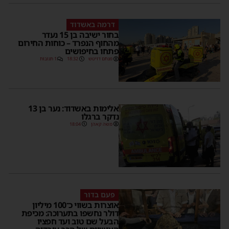
דרמה באשדוד
בחור ישיבה בן 15 נעדר
מהחוף הנפרד – כוחות החירום
פתחו בחיפושים
מנחם דויטש
18:32
1 תגובות
אלימות באשדוד: נער בן 13
נדקר ברגלו
משה קאהן
18:04
פעם בדור
אוצרות בשווי כ־100 מיליון
דולר נחשפו בתערוכה: מכיפת
הבעל שם טוב ועד חפציו