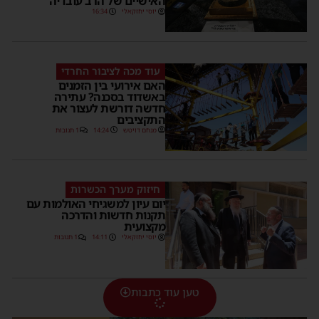
האישיים של הרב עובדיה
יוסי יחזקאלי
16:34
עוד מכה לציבור החרדי
האם אירועי בין הזמנים
באשדוד בסכנה? עתירה
חדשה דורשת לעצור את
התקציבים
מנחם דויטש
14:24
1 תגובות
חיזוק מערך הכשרות
יום עיון למשגיחי האולמות עם
תקנות חדשות והדרכה
מקצועית
יוסי יחזקאלי
14:11
1 תגובות
טען עוד כתבות