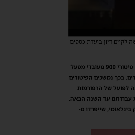
ה לקיים דיון בועדת כספים
״בהמשך לדיון שנערך אמש (ב') בוועדת הכספים בנושא סכנת פיטורי 900 מעובדי מפעל
ך כדי הדיון בוועדה התבשרנו כי חברת סודהסטרים תפטר 120 עובדים. בכך נמשכים הפיטורים
ה לפועל של הרפורמות
אר ישראל, שבו 1,000 עובדים יסיימו את עבודתם עד השנה הבאה.
וף 2023. וכך גם בפלאפון ובזק בינלאומי, שייפרדו מ-