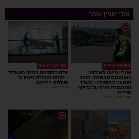
אולי יעניין אותך
1
השעיה מיידית
ליבו שב לפעום
אחרי נסיעת האימים
אדם התמוטט בביתו באשדוד
באוטובוס מאשדוד: הנהג
– כוחות ההצלה ביצעו בו
הושעה מתפקידו – משרד
פעולות החייאה
התחבורה הורה על בדיקה
מנחם דויטש
|
17:35
מיידית
מנחם דויטש
|
17:44
1