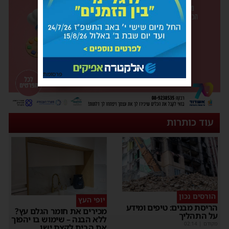
פרסומת
עוד כותרות
הורסים נכון
יופי העץ
הריסת מבנים: טיפים ומידע
מכירים את חומר הגלם עץ?
על התהליך
ללא הבנה – שימוש בו יהפוך
מקודם
|
02:14
את הבית לקצת ישן