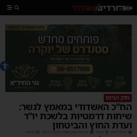
פתח סרג
חוק הגיוס
הח”כ האשדודי במאמץ לגשר:
שיחות דרמטיות בלשכת יו”ר
ועדת החוץ והביטחון
מנחם דויטש
19:32
י״א במרחשוון תשפ״ו (02/11/2025)
תגובות