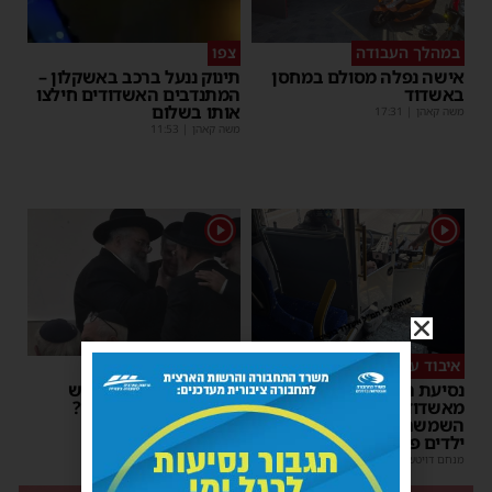
במהלך העבודה
צפו
אישה נפלה מסולם במחסן
תינוק ננעל ברכב באשקלון –
באשדוד
המתנדבים האשדודים חילצו
אותו בשלום
משה קאהן
|
17:31
משה קאהן
|
11:53
1
1
איבוד עשתונות
צפו
נסיעת האימים באוטובוס
על מה שוחחו מ"מ ראש
מאשדוד: הנהג ניפץ את
העיר והחיד"א אברג׳ל?
השמשה לעיני הנוסעים –
יוסי יחזקאלי
|
23:37
ילדים פרצו בבכי
מנחם דויטש
|
11:34
| 1 תגובות