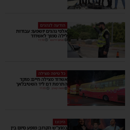
הודעה לנהגים
אלפי נהגים יושפעו: עבודות
לילה סמוך לאשדוד
מנחם דויטש
11:10
כל טיפה מצילה
אשדוד מצילה חיים: מוקד
התרמת דם ליד השטיבלאך
משה קאהן
11:05
היכונו
במוצ”ש הקרוב: מופע סיום בין