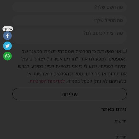
שיתוף
אני מאשר/ת כי הפרטים שמסרתי יישמרו במאגר של
"אמפסיס" (מפעילת אתר "חרדים אשדוד") לצורך טיפול
ומענה לפנייתי. ידוע לי כי אני רשאי/ת לעיין במידע, לבקש
את תיקונו או מחיקתו. מסירת הפרטים היא רשות, אך
בלעדיהם לא ניתן לטפל בפנייה.
למדיניות הפרטיות
.
שליחה
ניווט באתר
חדשות
חרדים