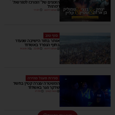
הזמנים של 'המרכז למורשת'
ו'מהות'
מנחם דויטש
11:01
סוף טוב
אותר בחור הישיבה שנעדר
בחוף הנפרד באשדוד
מנחם דויטש
22:08
3 תגובות
סגירת מעגל מהירה
המשטרה עצרה קטין בחשד
שדקר נער באשדוד
משה קאהן
21:59