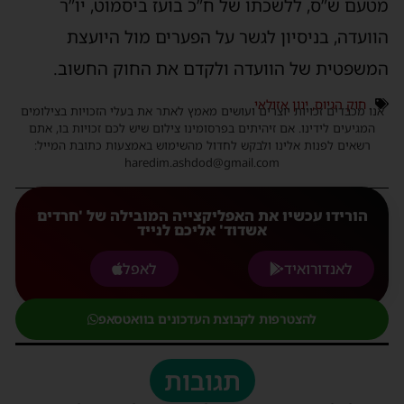
מטעם ש”ס, ללשכתו של ח”כ בועז ביסמוט, יו”ר
הוועדה, בניסיון לגשר על הפערים מול היועצת
המשפטית של הוועדה ולקדם את החוק החשוב.
חוק הגיוס
,
ינון אזולאי
אנו מכבדים זכויות יוצרים ועושים מאמץ לאתר את בעלי הזכויות בצילומים
המגיעים לידינו. אם זיהיתים בפרסומינו צילום שיש לכם זכויות בו, אתם
רשאים לפנות אלינו ולבקש לחדול מהשימוש באמצעות כתובת המייל:
haredim.ashdod@gmail.com
הורידו עכשיו את האפליקצייה המובילה של 'חרדים
אשדוד' אליכם לנייד
לאנדורואיד
לאפל
להצטרפות לקבוצת העדכונים בוואטסאפ
תגובות