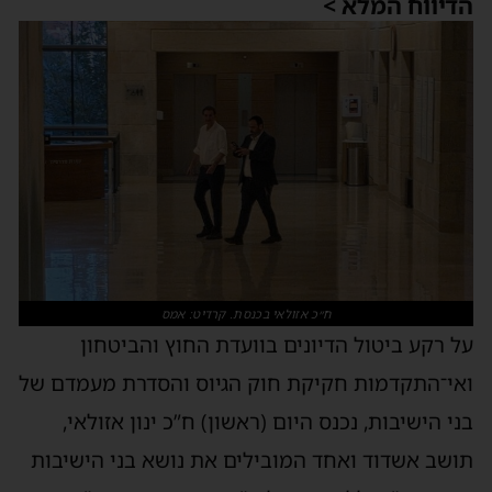
הדיווח המלא >
ח״כ אזולאי בכנסת. קרדיט: אמס
על רקע ביטול הדיונים בוועדת החוץ והביטחון
ואי־התקדמות חקיקת חוק הגיוס והסדרת מעמדם של
בני הישיבות, נכנס היום (ראשון) ח”כ ינון אזולאי,
תושב אשדוד ואחד המובילים את נושא בני הישיבות