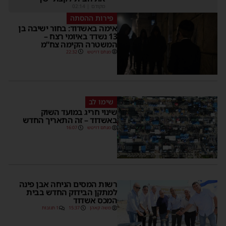
מקודם
|
02:14
פירות ההסתה
אימה באשדוד: בחור ישיבה בן
13 נשדד באיומי רצח –
המשטרה הקימה צח”מ
מנחם דויטש
22:32
שימו לב
שינוי חריג במועד השוק
באשדוד – זה התאריך החדש
מנחם דויטש
16:07
רשות המסים הניחה אבן פינה
למתקן הבידוק החדש בבית
המכס אשדוד
משה קאהן
15:37
1 תגובות