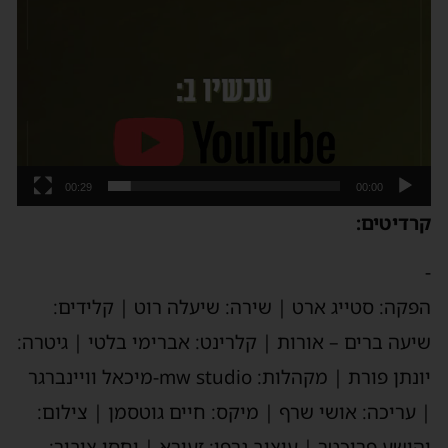
00:29
00:00
קרדיטים:
-
הפקה: סטייג ארט | שירה: שיעלה רוט | קלידים:
שיעה ברים – אורות | קלרינט: אברימי בלטי | גיטרה:
יונתן פורת | מקהלות: mw studio-מיכאל וויינברגר
| עריכה: אושי שרף | מיקס: חיים גוטסמן | צילום:
יהושע פרוכטר | עיצוב גרפי: זעירא | יחסי ציבור: