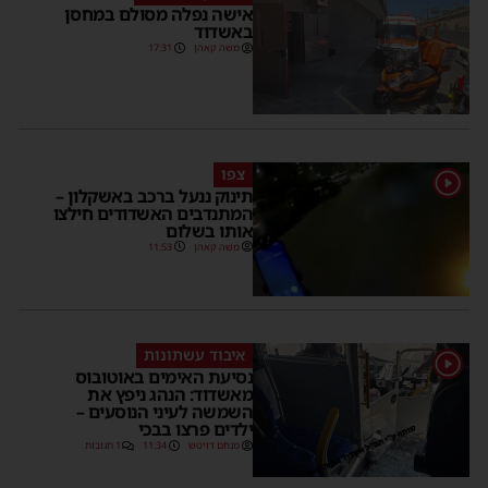
אישה נפלה מסולם במחסן
באשדוד
משה קאהן
17:31
צפו
1
תינוק ננעל ברכב באשקלון –
המתנדבים האשדודים חילצו
אותו בשלום
משה קאהן
11:53
איבוד עשתונות
1
נסיעת האימים באוטובוס
מאשדוד: הנהג ניפץ את
השמשה לעיני הנוסעים –
ילדים פרצו בבכי
מנחם דויטש
11:34
1 תגובות