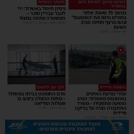
המיזם שהפך לשיחת היום
סכסוך כנופיות
באשדוד
ניסיון חיסול באשדוד: ירי
במשך 15 שעות: אלפי
לעבר עבריין מוכר –
בחורים גדשו את 'השטעטל'
המשטרה פתחה במצוד
ונהנו מרצף חוויות סביב
מנחם דויטש
|
06:54
| 1 תגובות
השעון
יוסי יחזקאלי
|
06:59
1
השעיה מיידית
ליבו שב לפעום
אחרי נסיעת האימים
אדם התמוטט בביתו באשדוד
באוטובוס מאשדוד: הנהג
– כוחות ההצלה ביצעו בו
הושעה מתפקידו – משרד
פעולות החייאה
התחבורה הורה על בדיקה
מנחם דויטש
|
17:35
מיידית
מנחם דויטש
|
17:44
| 3 תגובות