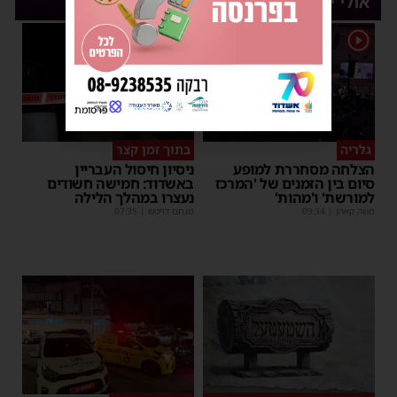
אולי יעניין אותך
1
פרסומת
גלריה
בתוך זמן קצר
הצלחה מסחררת למופע
ניסיון חיסול העבריין
סיום בין הזמנים של 'המרכז
באשדוד: חמישה חשודים
למורשת' ו'מהות'
נעצרו במהלך הלילה
משה קאהן
|
09:34
מנחם דויטש
|
07:35