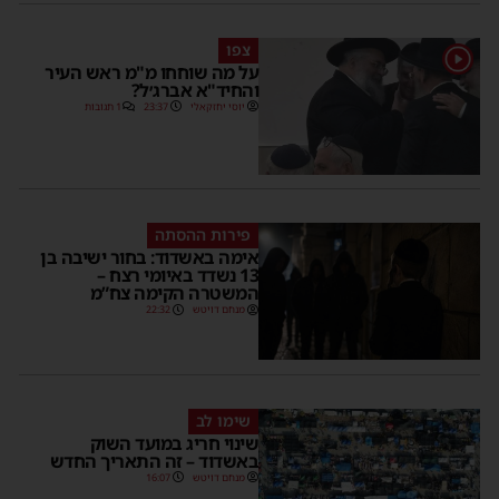
צפו
1
על מה שוחחו מ"מ ראש העיר
והחיד"א אברג׳ל?
יוסי יחזקאלי
23:37
1 תגובות
פירות ההסתה
אימה באשדוד: בחור ישיבה בן
13 נשדד באיומי רצח –
המשטרה הקימה צח”מ
מנחם דויטש
22:32
שימו לב
שינוי חריג במועד השוק
באשדוד – זה התאריך החדש
מנחם דויטש
16:07