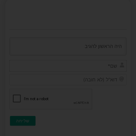
שם*
דוא"ל
(לא
חובה