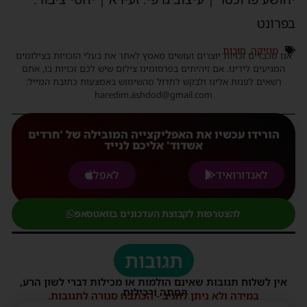
בפרונט
מוזיקה
,
סוכות
אנו מכבדים זכויות יוצרים ועושים מאמץ לאתר את בעלי הזכויות בצילומים
המגיעים לידינו. אם זיהיתים בפרסומינו צילום שיש לכם זכויות בו, אתם
רשאים לפנות אלינו ולבקש לחדול מהשימוש באמצעות כתובת המייל:
haredim.ashdod@gmail.com
הורידו עכשיו את האפליקצייה המובילה של 'חרדים
אשדוד' אליכם לנייד
לאנדורואיד
לאפל
להצטרפות לקבוצת העדכונים בוואטסאפ
תגובות
אין לשלוח תגובות שאינם הולמות או מכילות דברי לשון הרע,
הסתה ורכילות.
במידה ולא ניתן להגיב - הכתבה סגורה לתגובות.