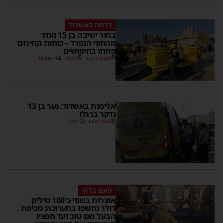
דרמה באשדוד
בחור ישיבה בן 15 נעדר
מהחוף הנפרד – כוחות החירום
פתחו בחיפושים
מנחם דויטש
18:32
1 תגובות
אלימות באשדוד: נער בן 13
נדקר ברגלו
משה קאהן
18:04
פעם בדור
אוצרות בשווי כ־100 מיליון
דולר נחשפו בתערוכה: מכיפת
הבעל שם טוב ועד חפציו