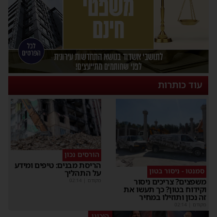
עוד כותרות
הורסים נכון
הריסת מבנים: טיפים ומידע
סמנטו - ניסור בטון
על התהליך
משפצים? צריכים ניסור
מקודם
|
02:14
וקידוח בטון? כך תעשו את
זה נכון ותוזילו במחיר
מקודם
|
02:14
היכונו