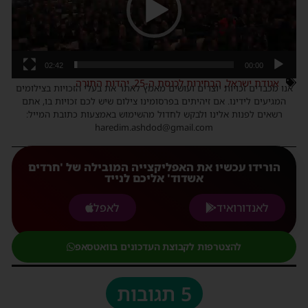
02:42
00:00
אגודת ישראל
,
הבחירות לכנסת ה-25
,
יהדות התורה
אנו מכבדים זכויות יוצרים ועושים מאמץ לאתר את בעלי הזכויות בצילומים
המגיעים לידינו. אם זיהיתים בפרסומינו צילום שיש לכם זכויות בו, אתם
רשאים לפנות אלינו ולבקש לחדול מהשימוש באמצעות כתובת המייל:
haredim.ashdod@gmail.com
הורידו עכשיו את האפליקצייה המובילה של 'חרדים
אשדוד' אליכם לנייד
לאנדורואיד
לאפל
להצטרפות לקבוצת העדכונים בוואטסאפ
5 תגובות