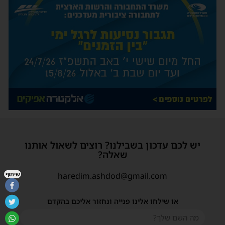
יש לכם עדכון בשבילנו? רוצים לשאול אותנו
שאלה?
haredim.ashdod@gmail.com
שיתוף
או שילחו אלינו פנייה ונחזור אליכם בהקדם