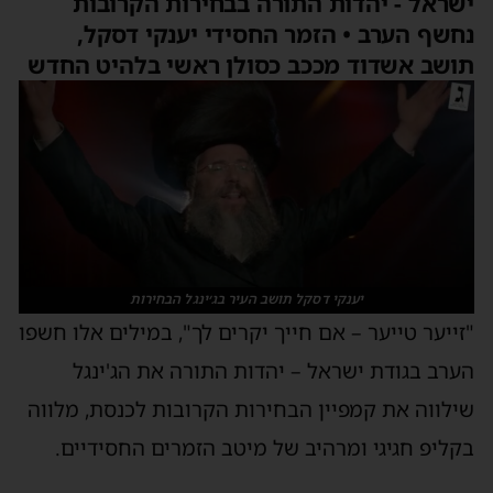
ישראל - יהדות התורה בבחירות הקרובות
נחשף הערב • הזמר החסידי יענקי דסקל,
תושב אשדוד מככב כסולן ראשי בלהיט החדש
יענקי דסקל תושב העיר בג׳ינגל הבחירות
"זייער טייער – אם חייך יקרים לך", במילים אלו חשפו
הערב בגודת ישראל – יהדות התורה את הג'ינגל
שילווה את קמפיין הבחירות הקרובות לכנסת, מלווה
בקליפ חגיגי ומרהיב של מיטב הזמרים החסידיים.