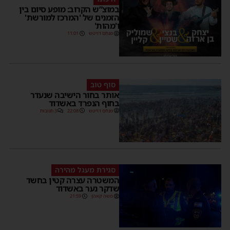
במוצ”ש הקרוב: מופע סיום בין
הזמנים של 'המרכז למורשת'
ו'מהות'
מנחם דויטש
11:01
סוף טוב
אותר בחור הישיבה שנעדר
בחוף הנפרד באשדוד
מנחם דויטש
22:08
3 תגובות
סגירת מעגל מהירה
המשטרה עצרה קטין בחשד
שדקר נער באשדוד
משה קאהן
21:59