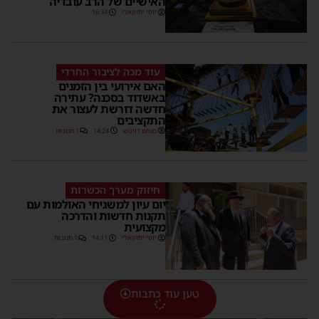
האישיים של הרב עובדיה
יוסי יחזקאלי
16:34
עוד מכה לציבור החרדי
האם אירועי בין הזמנים
באשדוד בסכנה? עתירה
חדשה דורשת לעצור את
התקציבים
מנחם דויטש
14:24
1 תגובות
חיזוק מערך הכשרות
יום עיון למשגיחי האולמות עם
תקנות חדשות והדרכה
מקצועית
יוסי יחזקאלי
14:11
1 תגובות
טען עוד כתבות