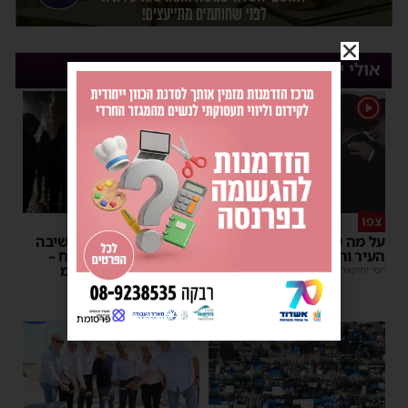
אולי יעניין אותך
1
צפו
פירות ההסתה
על מה שוחחו מ"מ ראש
אימה באשדוד: בחור ישיבה
העיר והחיד"א אברג׳ל?
בן 13 נשדד באיומי רצח –
המשטרה הקימה צח”מ
יוסי יחזקאלי
|
23:37
מנחם דויטש
|
22:32
פרסומת