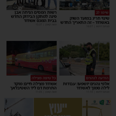
רשות המסים הניחה אבן
שימו לב
פינה למתקן הבידוק החדש
שינוי חריג במועד השוק
בבית המכס אשדוד
באשדוד – זה התאריך החדש
משה קאהן
|
15:37
מנחם דויטש
|
16:07
הודעה לנהגים
כל טיפה מצילה
אלפי נהגים יושפעו: עבודות
אשדוד מצילה חיים: מוקד
לילה סמוך לאשדוד
התרמת דם ליד השטיבלאך
מנחם דויטש
|
11:10
משה קאהן
|
11:05