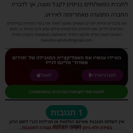
לחברת המשלוחים בניסיון לקבל מענה, אך לדבריו
החברה התנערה מאחריותה לאירוע.
אנו מכבדים זכויות יוצרים ועושים מאמץ לאתר את בעלי הזכויות בצילומים
המגיעים לידינו. אם זיהיתים בפרסומינו צילום שיש לכם זכויות בו, אתם
רשאים לפנות אלינו ולבקש לחדול מהשימוש באמצעות כתובת המייל:
haredim.ashdod@gmail.com
הורידו עכשיו את האפליקצייה המובילה של 'חרדים
אשדוד' אליכם לנייד
לאנדורואיד
לאפל
להצטרפות לקבוצת העדכונים בוואטסאפ
1 תגובות
אין לשלוח תגובות שאינם הולמות או מכילות דברי לשון הרע,
הסתה ורכילות.
במידה ולא ניתן להגיב - הכתבה סגורה לתגובות.