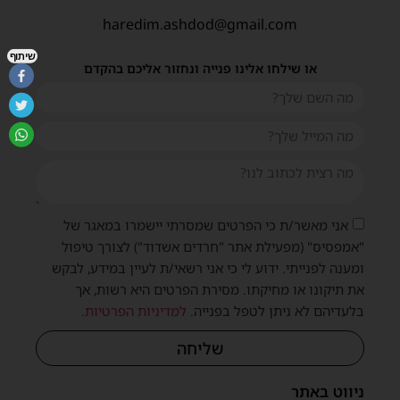
haredim.ashdod@gmail.com
שיתוף
או שילחו אלינו פנייה ונחזור אליכם בהקדם
אני מאשר/ת כי הפרטים שמסרתי יישמרו במאגר של
"אמפסיס" (מפעילת אתר "חרדים אשדוד") לצורך טיפול
ומענה לפנייתי. ידוע לי כי אני רשאי/ת לעיין במידע, לבקש
את תיקונו או מחיקתו. מסירת הפרטים היא רשות, אך
בלעדיהם לא ניתן לטפל בפנייה.
למדיניות הפרטיות
.
שליחה
ניווט באתר