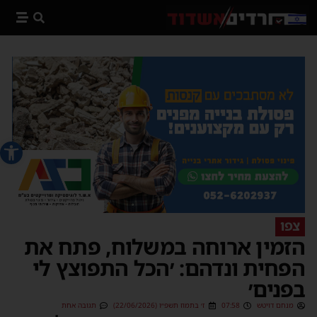
פתח סרג
צפו
הזמין ארוחה במשלוח, פתח את
הפחית ונדהם: ׳הכל התפוצץ לי
בפנים׳
מנחם דויטש
07:58
ז׳ בתמוז תשפ״ו (22/06/2026)
תגובה אחת