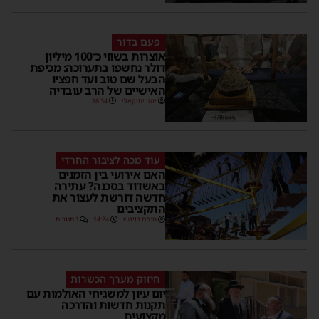
פעם בדור
אוצרות בשווי כ־100 מיליון
דולר נחשפו בתערוכה: מכיפת
הבעל שם טוב ועד חפציו
האישיים של הרב עובדיה
יוסי יחזקאלי
16:34
עוד מכה לציבור החרדי
האם אירועי בין הזמנים
באשדוד בסכנה? עתירה
חדשה דורשת לעצור את
התקציבים
מנחם דויטש
14:24
1 תגובות
חיזוק מערך הכשרות
יום עיון למשגיחי האולמות עם
תקנות חדשות והדרכה
מקצועית