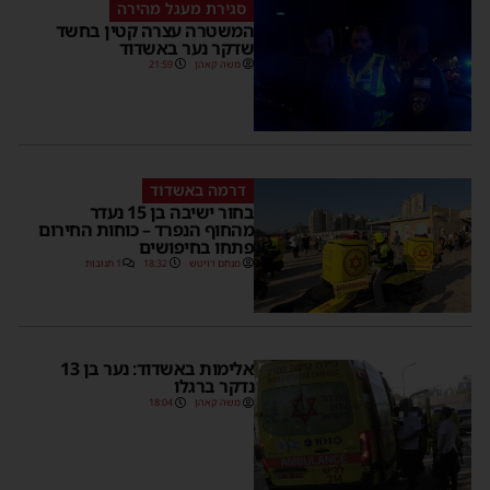
סגירת מעגל מהירה
המשטרה עצרה קטין בחשד
שדקר נער באשדוד
משה קאהן
21:59
דרמה באשדוד
בחור ישיבה בן 15 נעדר
מהחוף הנפרד – כוחות החירום
פתחו בחיפושים
מנחם דויטש
18:32
1 תגובות
אלימות באשדוד: נער בן 13
נדקר ברגלו
משה קאהן
18:04