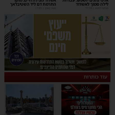
לילה סמוך לאשדוד
התרמת דם ליד השטיבלאך
מנחם דויטש
|
11:10
משה קאהן
|
11:05
עוד כותרות