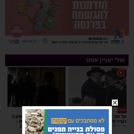
אולי יעניין אותך
1
צפו
פירות ההסתה
על מה שוחחו מ"מ ראש
אימה באשדוד: בחור ישיבה
העיר והחיד"א אברג׳ל?
בן 13 נשדד באיומי רצח –
המשטרה הקימה צח”מ
יוסי יחזקאלי
|
23:37
מנחם דויטש
|
22:32