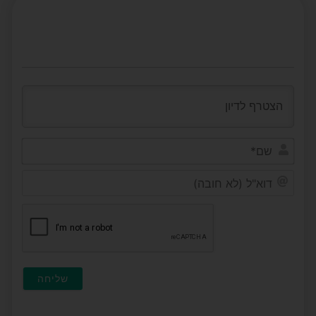
שם*
דוא"ל
(לא
חובה