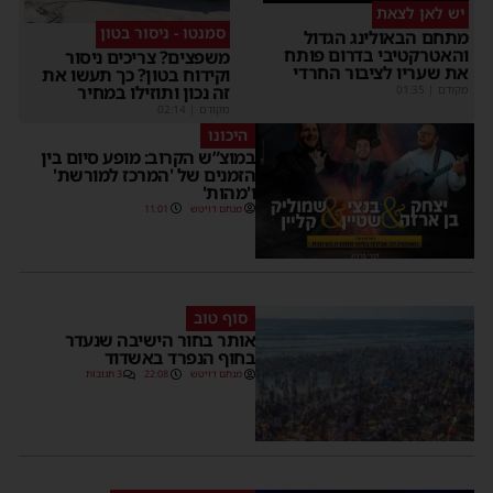
יש לאן לצאת
סמנטו - ניסור בטון
מתחם הבאולינג הגדול
והאטרקטיבי בדרום פותח
משפצים? צריכים ניסור
את שעריו לציבור החרדי
וקידוח בטון? כך תעשו את
זה נכון ותוזילו במחיר
מקודם
|
01:35
מקודם
|
02:14
היכונו
במוצ”ש הקרוב: מופע סיום בין
הזמנים של 'המרכז למורשת'
ו'מהות'
מנחם דויטש
11:01
סוף טוב
אותר בחור הישיבה שנעדר
בחוף הנפרד באשדוד
מנחם דויטש
22:08
3 תגובות