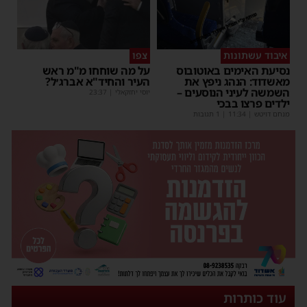
איבוד עשתונות
צפו
נסיעת האימים באוטובוס
על מה שוחחו מ"מ ראש
מאשדוד: הנהג ניפץ את
העיר והחיד"א אברג׳ל?
השמשה לעיני הנוסעים –
יוסי יחזקאלי
|
23:37
ילדים פרצו בבכי
מנחם דויטש
|
11:34
| 1 תגובות
עוד כותרות