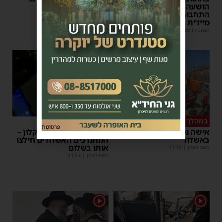
הושעה מתפקידו – משרד
פעולות החייאה
התחבורה הורה על בדיקה
מנחם דויטש
|
17:35
מיידית
מנחם דויטש
|
17:44
1
במהלך העבודה
צפו
פרסומת
אישה נפלה מסולם במחסן
תינוק ננעל ברכב באשקלון –
באשדוד
המתנדבים האשדודים חילצו
אותו בשלום
משה קאהן
|
17:31
משה קאהן
|
11:53
1
1