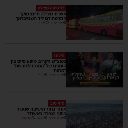
כל טיפה מצילה
אשדוד מצילה חיים: מוקד
התרמת דם ליד השטיבלאך
משה קאהן
11:05
היכונו
במוצ”ש הקרוב: מופע סיום בין
הזמנים של 'המרכז למורשת'
ו'מהות'
מנחם דויטש
11:01
סוף טוב
אותר בחור הישיבה שנעדר
בחוף הנפרד באשדוד
מנחם דויטש
22:08
3 תגובות