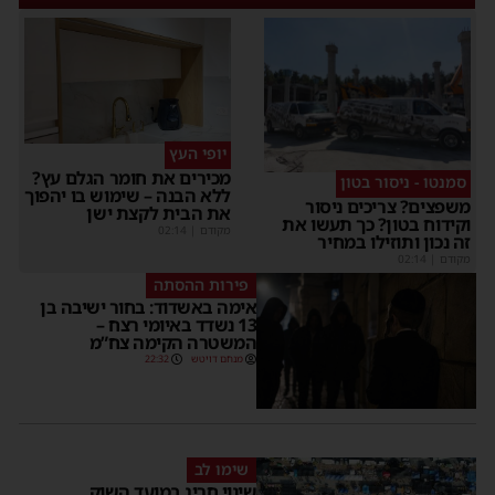
יופי העץ
מכירים את חומר הגלם עץ?
סמנטו - ניסור בטון
ללא הבנה – שימוש בו יהפוך
משפצים? צריכים ניסור
את הבית לקצת ישן
וקידוח בטון? כך תעשו את
מקודם
|
02:14
זה נכון ותוזילו במחיר
מקודם
|
02:14
פירות ההסתה
אימה באשדוד: בחור ישיבה בן
13 נשדד באיומי רצח –
המשטרה הקימה צח”מ
מנחם דויטש
22:32
שימו לב
שינוי חריג במועד השוק