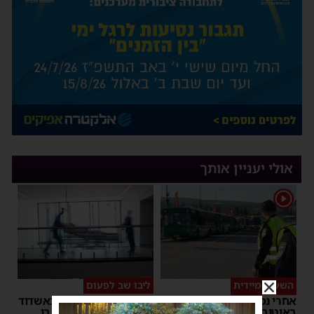
אולי יעניין אותך
1
השעיה מיידית
ליבו שב לפעום
אחרי נסיעת האימים
אדם התמוטט בביתו באשדוד
באוטובוס מאשדוד: הנהג
– כוחות ההצלה ביצעו בו