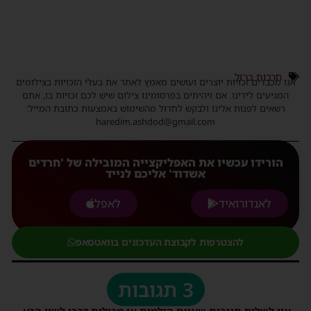
חרבות ברזל
אנו מכבדים זכויות יוצרים ועושים מאמץ לאתר את בעלי הזכויות בצילומים
המגיעים לידינו. אם זיהיתים בפרסומינו צילום שיש לכם זכויות בו, אתם
רשאים לפנות אלינו ולבקש לחדול מהשימוש באמצעות כתובת המייל:
haredim.ashdod@gmail.com
הורידו עכשיו את האפליקצייה המובילה של 'חרדים
אשדוד' אליכם לנייד
לאנדורואיד
לאפל
להצטרפות לקבוצת העדכונים בוואטסאפ
3 תגובות