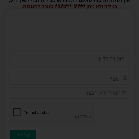
אין לשלוח תגובות שאינם הולמות או מכילות דברי לשון הרע,
הסתה ורכילות.
במידה ולא ניתן להגיב - הכתבה סגורה לתגובות.
שם*
דוא"ל
(לא
חובה