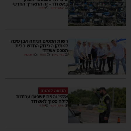
באשדוד – זה התאריך החדש
מנחם דויטש
16:07
רשות המסים הניחה אבן פינה
למתקן הבידוק החדש בבית
המכס אשדוד
משה קאהן
15:37
1 תגובות
הודעה לנהגים
אלפי נהגים יושפעו: עבודות
לילה סמוך לאשדוד
מנחם דויטש
11:10