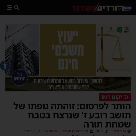
פתח סרג
ה' יקום דמו
הותר לפרסום: זוהתה גופתו של
תושב רובע ז' שנרצח בטבח
שמחת תורה
אביב נחשוני
20:38
ח׳ במרחשוון תשפ״ד (23/10/2023)
3 תגובות