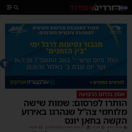
פתח סרג
אסון בדרום הרצועה
הותרו לפרסום: שמות שישה
מלוחמי צה”ל שנהרגו באירוע
הקשה בחאן יונס
מנחם דויטש
07:28
כ״ט בסיון תשפ״ה (25/06/2025)
תגובות