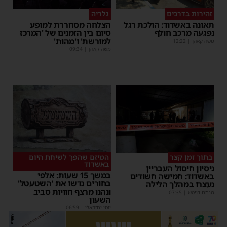
זהירות בדרכים
גלריה
תאונה באשדוד: הולכת רגל
הצלחה מסחררת למופע
נפגעה מרכב חולף
סיום בין הזמנים של 'המרכז
למורשת' ו'מהות'
משה קאהן
|
12:22
משה קאהן
|
09:34
בתוך זמן קצר
המיזם שהפך לשיחת היום
באשדוד
ניסיון חיסול העבריין
במשך 15 שעות: אלפי
באשדוד: חמישה חשודים
בחורים גדשו את 'השטעטל'
נעצרו במהלך הלילה
ונהנו מרצף חוויות סביב
מנחם דויטש
|
07:35
השעון
יוסי יחזקאלי
|
06:59