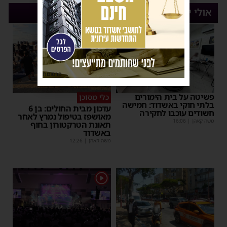
אולי יעניין אותך
פרסומת
פשיטה על בית הימורים
כלי מסוכן
בלתי חוקי באשדוד: חמישה
עדכון מבית החולים: בן 6
חשודים עוכבו לחקירה
מאושפז בטיפול נמרץ לאחר
משה קאהן
|
16:06
תאונת הטרקטורון בחוף
באשדוד
משה קאהן
|
12:26
1