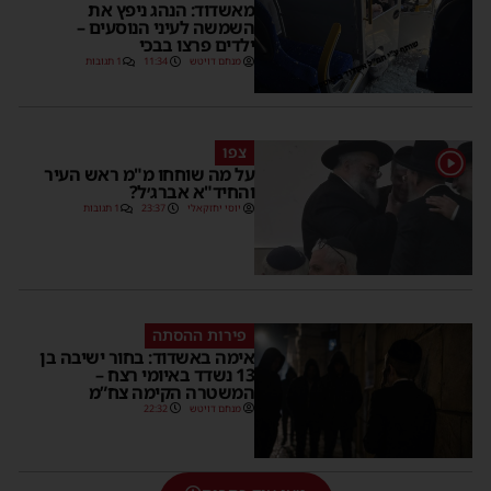
מאשדוד: הנהג ניפץ את
השמשה לעיני הנוסעים –
ילדים פרצו בבכי
מנחם דויטש
11:34
1 תגובות
צפו
1
על מה שוחחו מ"מ ראש העיר
והחיד"א אברג׳ל?
יוסי יחזקאלי
23:37
1 תגובות
פירות ההסתה
אימה באשדוד: בחור ישיבה בן
13 נשדד באיומי רצח –
המשטרה הקימה צח”מ
מנחם דויטש
22:32