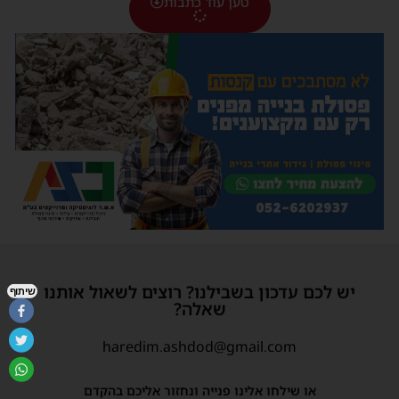
טען עוד כתבות
יש לכם עדכון בשבילנו? רוצים לשאול אותנו
שיתוף
שאלה?
haredim.ashdod@gmail.com
או שילחו אלינו פנייה ונחזור אליכם בהקדם