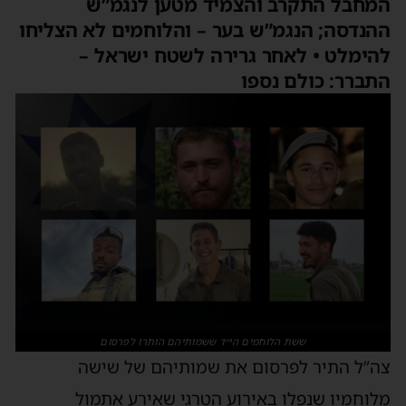
המחבל התקרב והצמיד מטען לנגמ”ש
ההנדסה; הנגמ”ש בער – והלוחמים לא הצליחו
להימלט • לאחר גרירה לשטח ישראל –
התברר: כולם נספו
ששת הלוחמים הי״ד ששמותיהם הותרו לפרסום
צה”ל התיר לפרסום את שמותיהם של שישה
מלוחמיו שנפלו באירוע הטרגי שאירע אתמול