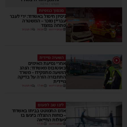
מקודם
|
02:14
סכסוך כנופיות
ניסיון חיסול באשדוד: ירי לעבר
עבריין מוכר – המשטרה
פתחה במצוד
מנחם דויטש
06:54
1 תגובות
השעיה מיידית
1
אחרי נסיעת האימים
באוטובוס מאשדוד: הנהג
הושעה מתפקידו – משרד
התחבורה הורה על בדיקה
מיידית
מנחם דויטש
17:44
4 תגובות
ליבו שב לפעום
אדם התמוטט בביתו באשדוד
– כוחות ההצלה ביצעו בו
פעולות החייאה
מנחם דויטש
17:35