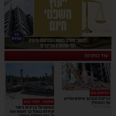
עוד כותרות
הורסים נכון
הריסת מבנים: טיפים ומידע
סמנטו - ניסור בטון
על התהליך
משפצים? צריכים ניסור
מקודם
|
02:14
וקידוח בטון? כך תעשו את
זה נכון ותוזילו במחיר