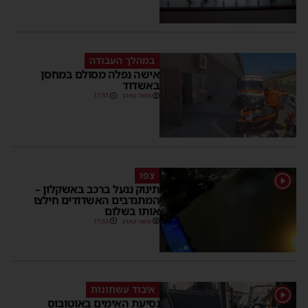
במהלך העבודה
אישה נפלה מסולם במחסן
באשדוד
משה קאהן
17:31
צפו
1
תינוק ננעל ברכב באשקלון –
המתנדבים האשדודים חילצו
אותו בשלום
משה קאהן
11:53
איבוד עשתונות
1
נסיעת האימים באוטובוס