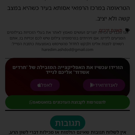
הטראומה במרכז הרפואי אסותא בעיר כשהיא במצב
קשה ולא יציב.
תאונת דרכים
אנו מכבדים זכויות יוצרים ועושים מאמץ לאתר את בעלי הזכויות בצילומים
המגיעים לידינו. אם זיהיתים בפרסומינו צילום שיש לכם זכויות בו, אתם
רשאים לפנות אלינו ולבקש לחדול מהשימוש באמצעות כתובת המייל:
haredim.ashdod@gmail.com
הורידו עכשיו את האפליקצייה המובילה של 'חרדים
אשדוד' אליכם לנייד
לאנדורואיד
לאפל
להצטרפות לקבוצת העדכונים בוואטסאפ
תגובות
אין לשלוח תגובות שאינם הולמות או מכילות דברי לשון הרע,