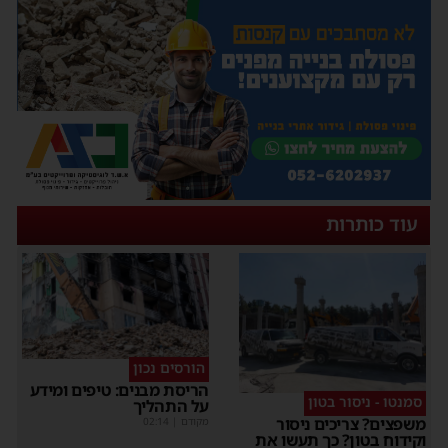
עוד כותרות
הורסים נכון
הריסת מבנים: טיפים ומידע
סמנטו - ניסור בטון
על התהליך
משפצים? צריכים ניסור
מקודם
|
02:14
וקידוח בטון? כך תעשו את