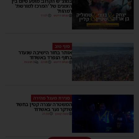
במוצ”ש הקרוב: מופע סיום בין
הזמנים של 'המרכז למורשת'
ו'מהות'
מנחם דויטש
11:01
סוף טוב
אותר בחור הישיבה שנעדר
בחוף הנפרד באשדוד
מנחם דויטש
22:08
3 תגובות
סגירת מעגל מהירה
המשטרה עצרה קטין בחשד
שדקר נער באשדוד
משה קאהן
21:59