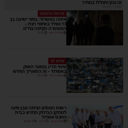
זה נכון ותוזילו במחיר
מקודם
|
02:14
פירות ההסתה
אימה באשדוד: בחור ישיבה בן
13 נשדד באיומי רצח –
המשטרה הקימה צח”מ
מנחם דויטש
22:32
שימו לב
שינוי חריג במועד השוק
באשדוד – זה התאריך החדש
מנחם דויטש
16:07
רשות המסים הניחה אבן פינה
למתקן הבידוק החדש בבית
המכס אשדוד
משה קאהן
15:37
1 תגובות