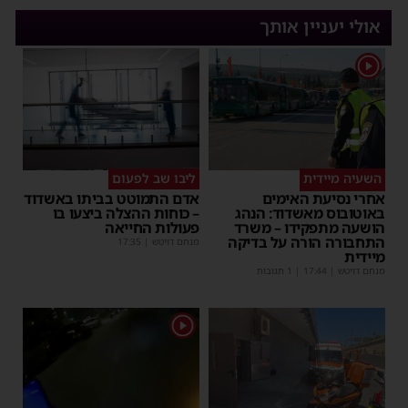
אולי יעניין אותך
1
השעיה מיידית
ליבו שב לפעום
אחרי נסיעת האימים
אדם התמוטט בביתו באשדוד
באוטובוס מאשדוד: הנהג
– כוחות ההצלה ביצעו בו
הושעה מתפקידו – משרד
פעולות החייאה
התחבורה הורה על בדיקה
מנחם דויטש
|
17:35
מיידית
מנחם דויטש
|
17:44
| 1 תגובות
1