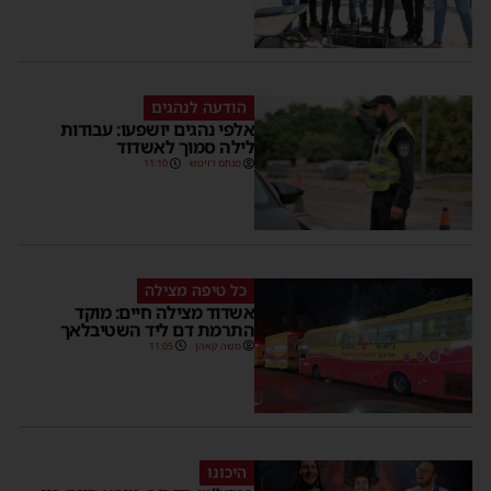
הודעה לנהגים
אלפי נהגים יושפעו: עבודות
לילה סמוך לאשדוד
מנחם דויטש
11:10
כל טיפה מצילה
אשדוד מצילה חיים: מוקד
התרמת דם ליד השטיבלאך
משה קאהן
11:05
היכונו