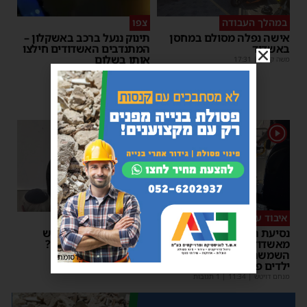
במהלך העבודה
צפו
אישה נפלה מסולם במחסן
תינוק ננעל ברכב באשקלון –
באשדוד
המתנדבים האשדודים חילצו
אותו בשלום
משה קאהן
|
17:31
משה קאהן
|
11:53
1
1
איבוד עשתונות
צפו
נסיעת האימים באוטובוס
על מה שוחחו מ"מ ראש
מאשדוד: הנהג ניפץ את
העיר והחיד"א אברג׳ל?
השמשה לעיני הנוסעים –
יוסי יחזקאלי
|
23:37
פרסומת
ילדים פרצו בבכי
מנחם דויטש
|
11:34
| 1 תגובות