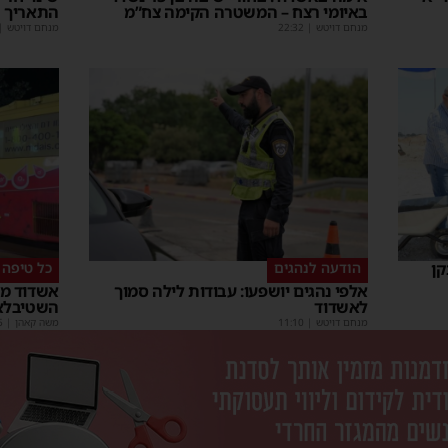
באיומי רצח – המשטרה הקימה צח”מ
התאריך 
מנחם דויטש
|
22:32
מנחם דויטש
|
קן
הודעה לנהגים
כל טיפה 
אלפי נהגים יושפעו: עבודות לילה סמוך
אשדוד מצ
לאשדוד
השטיבלא
מנחם דויטש
|
11:10
משה קאהן
|
5