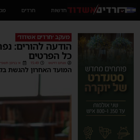
חדשות
חרדים
ממס
מעקב ׳חרדים אשדוד׳
הודעה להורים: נפ
כל הפרטים
מנחם דויטש
15:49
א׳ בניסן תשפ״ד (04/2024
המועד האחרון להגשת בקשה בצ