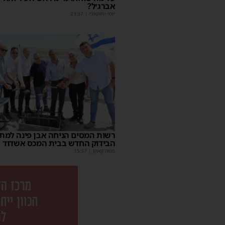
אברג׳ל?
יוסי יחזקאלי
|
23:37
רשות המסים הניחה אבן פינה למת
הבידוק החדש בבית המכס אשדוד
משה קאהן
|
15:37