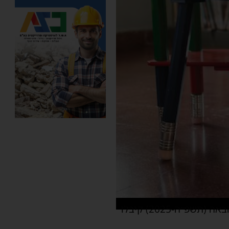
, הורים רבים שרשמו את הילדים למעון לשנת הלימודים הבאה (תשפ״ה-2025) קיבלו