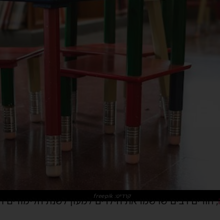
קרדיט: freepik