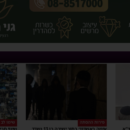
פירות ההסתה
שימו לב
ד"א
אימה באשדוד: בחור ישיבה בן 13 נשדד
שינוי חר