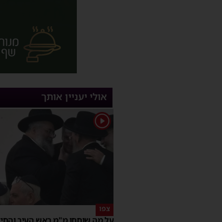
אולי יעניין אותך
1
צפו
על מה שוחחו מ"מ ראש העיר והחי