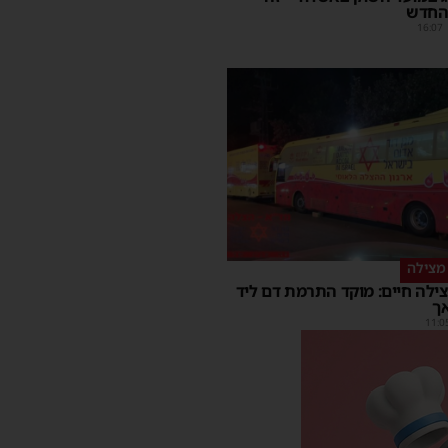
החדש
16:07
מצילה
ילה חיים: מוקד התרמת דם ליד
ך
11:0