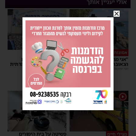
אולי יעניין אותך
אסונות בין הזמנים
מאירים את השבת
"אני מתחנן": קריאתו
בכל רחבי העיר: המיזם
הכאובה של רב העיר אשדוד
המדליק של המועצה הדתית
באשדוד
יוסי יחזקאלי
|
18:35
יוסי יחזקאלי
|
18:31
1
פרסומת
פשיטה על בית הימורים
מצילי חיים