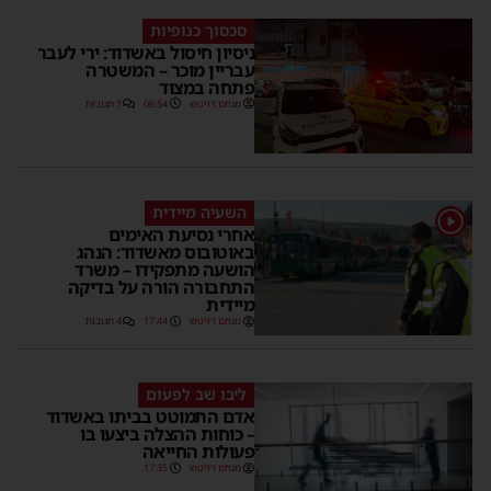
סכסוך כנופיות
ניסיון חיסול באשדוד: ירי לעבר
עבריין מוכר – המשטרה
פתחה במצוד
מנחם דויטש
06:54
1 תגובות
השעיה מיידית
1
אחרי נסיעת האימים
באוטובוס מאשדוד: הנהג
הושעה מתפקידו – משרד
התחבורה הורה על בדיקה
מיידית
מנחם דויטש
17:44
4 תגובות
ליבו שב לפעום
אדם התמוטט בביתו באשדוד
– כוחות ההצלה ביצעו בו
פעולות החייאה
מנחם דויטש
17:35