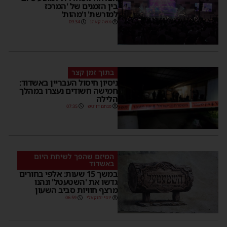
בין הזמנים של 'המרכז
למורשת' ו'מהות'
משה קאהן
09:34
בתוך זמן קצר
ניסיון חיסול העבריין באשדוד:
חמישה חשודים נעצרו במהלך
הלילה
מנחם דויטש
07:35
המיזם שהפך לשיחת היום
באשדוד
במשך 15 שעות: אלפי בחורים
גדשו את 'השטעטל' ונהנו
מרצף חוויות סביב השעון
יוסי יחזקאלי
06:59