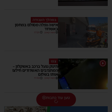
במהלך העבודה
אישה נפלה מסולם במחסן
באשדוד
משה קאהן
17:31
צפו
1
תינוק ננעל ברכב באשקלון –
המתנדבים האשדודים חילצו
אותו בשלום
משה קאהן
11:53
טען עוד כתבות