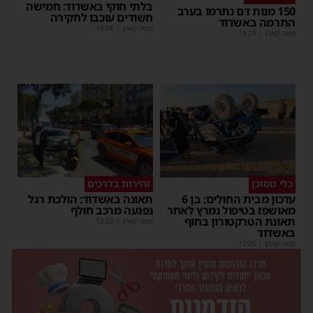
בלתי חוקי באשדוד: חמישה
150 מנות דם נתרמו בערב
חשודים עוכבו לחקירה
התרמה באשדוד
משה קאהן
|
16:06
משה קאהן
|
18:25
כלי מסוכן
זהירות בדרכים
עדכון מבית החולים: בן 6
תאונה באשדוד: הולכת רגל
מאושפז בטיפול נמרץ לאחר
נפגעה מרכב חולף
תאונת הטרקטורון בחוף
משה קאהן
|
12:22
באשדוד
משה קאהן
|
12:26