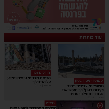
עוד כותרות
הורסים נכון
הריסת מבנים: טיפים ומידע
סמנטו - ניסור בטון
על התהליך
משפצים? צריכים ניסור
מקודם
|
02:14
וקידוח בטון? כך תעשו את
זה נכון ותוזילו במחיר
מקודם
|
02:14
גלריה
1
הצלחה מסחררת למופע סיום