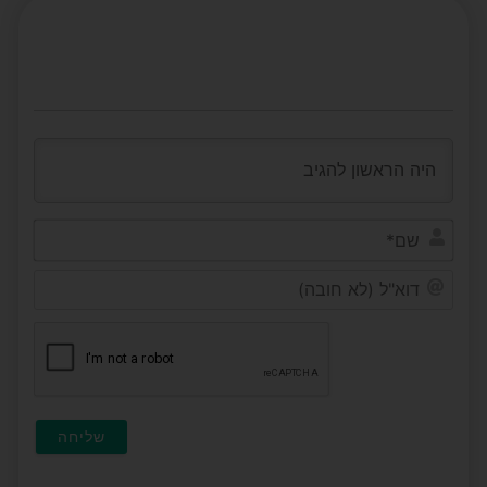
שם*
דוא"ל
(לא
חובה