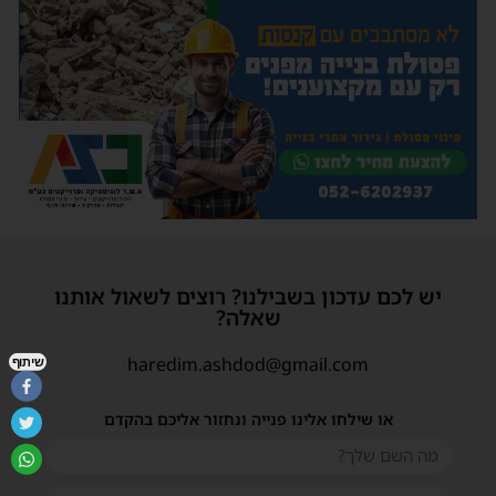
יש לכם עדכון בשבילנו? רוצים לשאול אותנו
שאלה?
haredim.ashdod@gmail.com
שיתוף
או שילחו אלינו פנייה ונחזור אליכם בהקדם