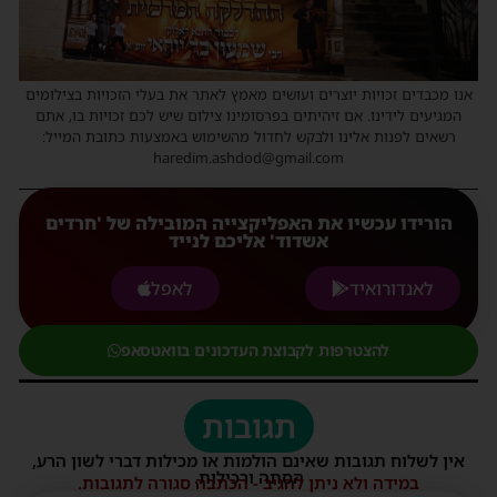
אנו מכבדים זכויות יוצרים ועושים מאמץ לאתר את בעלי הזכויות בצילומים
המגיעים לידינו. אם זיהיתים בפרסומינו צילום שיש לכם זכויות בו, אתם
רשאים לפנות אלינו ולבקש לחדול מהשימוש באמצעות כתובת המייל:
haredim.ashdod@gmail.com
הורידו עכשיו את האפליקצייה המובילה של 'חרדים
אשדוד' אליכם לנייד
לאנדורואיד
לאפל
להצטרפות לקבוצת העדכונים בוואטסאפ
תגובות
אין לשלוח תגובות שאינם הולמות או מכילות דברי לשון הרע,
הסתה ורכילות.
במידה ולא ניתן להגיב - הכתבה סגורה לתגובות.