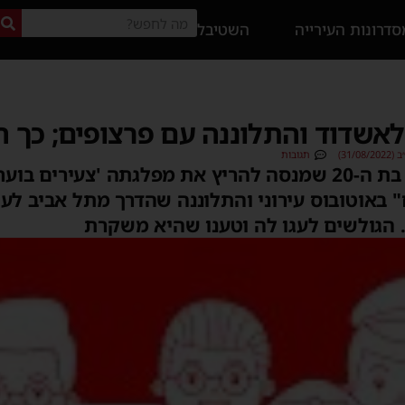
דרונות העירייה
השטיבל
אשדוד והתלוננה עם פרצופים; כך הג
31/)
תגובות
כוכבת הרשת הדר מוכתר, בת ה-20 שמנסה להריץ את מפלגתה 'צע
 באוטובוס עירוני והתלוננה שהדרך מתל אביב לע
 הגולשים לעגו לה וטענו שהיא משקרת