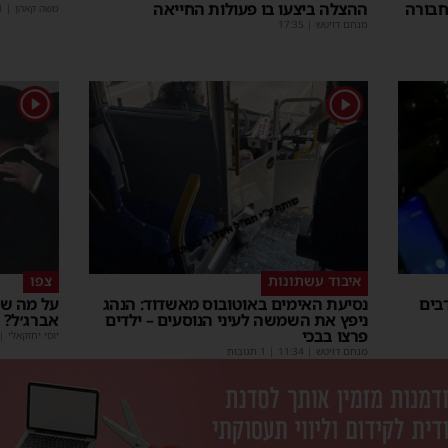
חבורה
ההצלה ביצעו בו פעולות החייאה
משה קאהן
|
1
מנחם דויטש
|
17:35
1
1
איבוד עשתונות
צפו
בים
נסיעת האימים באוטובוס מאשדוד: הנהג
על מה שו
ניפץ את השמשה לעיני הנוסעים – ילדים
אברג׳ל?
פרצו בבכי
יוסי יחזקאלי
|
מנחם דויטש
|
11:34
| 1 תגובות