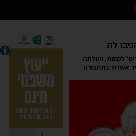
יבו לה
פתח סרג
ירים בוערים' לכנסת, העלתה
יר אשדוד בתחבורה