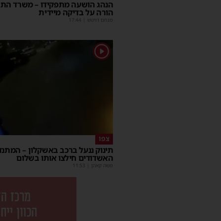
הנהג הושעה מתפקידו – משרד הת
הורה על בדיקה מיידית
מנחם דויטש
|
17:44
1
צפו
תינוק ננעל ברכב באשקלון – המתנד
האשדודים חילצו אותו בשלום
משה קאהן
|
11:53