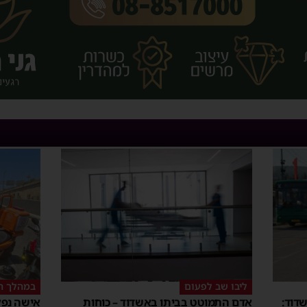
ליבו שב לפעום
במהלך ה
דוד:
אדם התמוטט בביתו באשדוד – כוחות
אישה נפל