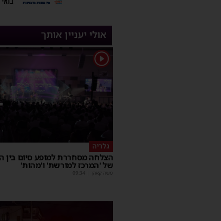
אולי יעניין אותך
1
גלריה
הצלחה מסחררת למופע סיום בין הז
של 'המרכז למורשת' ו'מהות'
משה קאהן
|
09:34