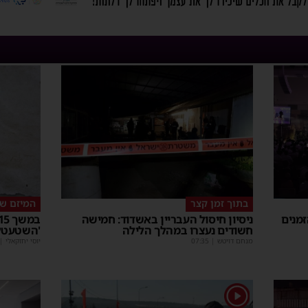
בתוך זמן קצר
המיזם ש
מנים
ניסיון חיסול העבריין באשדוד: חמישה
חשודים נעצרו במהלך הלילה
'השטעטל'
מנחם דויטש
|
07:35
יוסי יחזקאלי
|
1