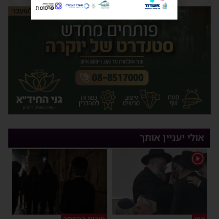
פרסומת
אולי יעניין אותך
1
צפו
פירות ההסתה