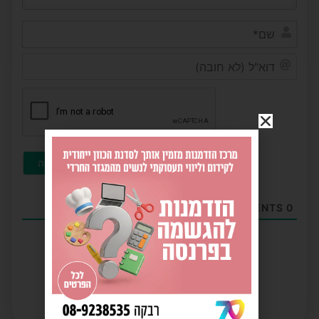
שם*
דוא"ל
(לא
חובה)
COMMENTS
0