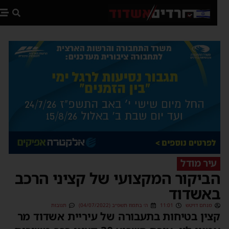
פת
עיר מודל
ביקור המקצועי של קציני הרכב
אשדוד
מנחם דויטש
11:01
ה׳ בתמוז תשפ״ב (04/07/2022)
תגובות
צין בטיחות בתעבורה של עיריית אשדוד מר