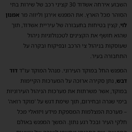
השבוע אירחה אשדוד 30 קציני רכב של שירות בתי
סוהר מכל הארץ. את המפגש אירגן וליווה מר
אמנון
וי
, קצין בטיחות בתעבורה של עיריית אשדוד, תוך
הוא חושף את הקצינים לטכנולוגיות ניהול
עוסקות בניהול צי הרכב ובפיקוח ובקרה על
תחבורה בעיר.
מפגש החל במוקד העירוני. מנהל המוקד עו"ד
דוד
בש
, נתן סקירה ארוכה על המערכות הקיימות
מוקד, אשר משרתות את מערכות הניהול העירוניות
ימי שגרה ובחירום, תוך שימת דגש על 'מוקד רואה'
 מערכת המצלמות המספקת מידע ויזואלי מכל
לקי העיר ובכל רגע נתון. המשך המפגש באולם