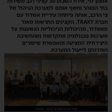
אמנון לוי, אירח השבוע 30 קציני רכב משירות
תי הסוהר וחשף אותם למערכת הניהול של
י הרכב, אותה פיתחה עיריית אשדוד עם
חברת TRAXY. הקצינים התרשמו מאוד
אשדוד, מהיכולות הניהוליות הנשענות על
ערכות טכנולוגיה מתקדמות ומהחשיבה
יצירתית המציעה ומאפשרת שיפורים
שדרוגים לייעול המערכת.
קציני הרכב שהגיעו לביקור באשדוד