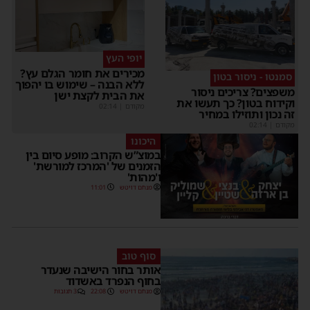
יופי העץ
מכירים את חומר הגלם עץ?
סמנטו - ניסור בטון
ללא הבנה – שימוש בו יהפוך
שפצים? צריכים ניסור
את הבית לקצת ישן
קידוח בטון? כך תעשו את
מקודם
|
02:14
ה נכון ותוזילו במחיר
קודם
|
02:14
היכונו
במוצ”ש הקרוב: מופע סיום בין
הזמנים של 'המרכז למורשת'
ו'מהות'
מנחם דויטש
11:01
סוף טוב
אותר בחור הישיבה שנעדר
בחוף הנפרד באשדוד
מנחם דויטש
22:08
3 תגובות