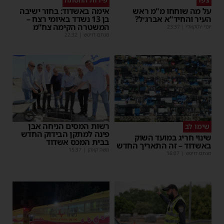
על מה שוחחו מ"מ ראש
אימה באשדוד: בחור ישיבה
העיר והחיד"א אברג׳ל?
בן 13 נשדד באיומי רצח –
המשטרה הקימה צח”מ
יוסי יחזקאלי
|
23:37
מנחם דויטש
|
22:32
רשות המסים הניחה אבן
שימו לב
פינה למתקן הבידוק החדש
שינוי חריג במועד השוק
בבית המכס אשדוד
באשדוד – זה התאריך החדש
משה קאהן
|
15:37
מנחם דויטש
|
16:07