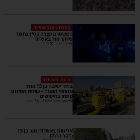
סגירת מעגל מהירה
המשטרה עצרה קטין בחשד
שדקר נער באשדוד
משה קאהן
21:59
דרמה באשדוד
בחור ישיבה בן 15 נעדר
מהחוף הנפרד – כוחות החירום
פתחו בחיפושים
מנחם דויטש
18:32
1 תגובות
אלימות באשדוד: נער בן 13
נדקר ברגלו