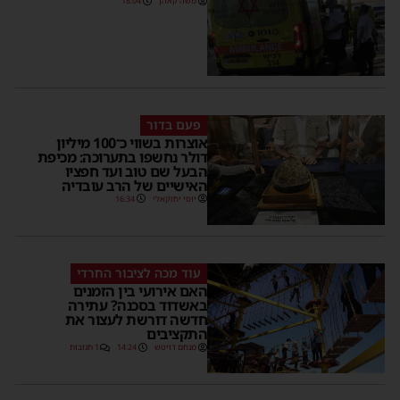
משה קאהן
18:04
פעם בדור
אוצרות בשווי כ־100 מיליון
דולר נחשפו בתערוכה: מכיפת
הבעל שם טוב ועד חפציו
האישיים של הרב עובדיה
יוסי יחזקאלי
16:34
עוד מכה לציבור החרדי
האם אירועי בין הזמנים
באשדוד בסכנה? עתירה
חדשה דורשת לעצור את
התקציבים
מנחם דויטש
14:24
1 תגובות