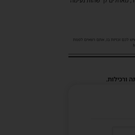
ור, מאחלים לך שהות נעימה
שיש לכם זכויות בו, אתם רשאים לפנות
ה ורכילות.