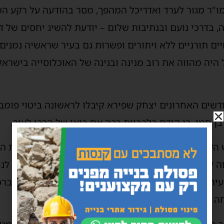
"ר מגור לערד ואדריכל המהפך, מסר בהודעה על רקע השי
 בדרכי נועם ובנתיבות שלום – יודעת להשיג יחסים של דו 
 תורניים ללא ויתורים ופשרות גם בעיר שראשיה נמנים ע
היה מהווה את רוב מנינה ובנינה של האוכלוסייה בישראל
דשים האחרונים יצחק שפירא קיבלו לראשונה ביטוי פומב
ן חמו, בו קידם בלבביות רבה את בואו של הרבי לעיר.
עיר ניסן בן חמו וסגנו ומ"מ דודי אוחנונה נכתב, תחת ה
ה לקבל את פני כבוד האדמו"ר בשערי עירנו, כבוד הוא לנ
ירנו. אנו בבקשותינו שכבוד האדמו"ר שליט"א ישפיע בר
 ובעונג לביקוריו הבאים".