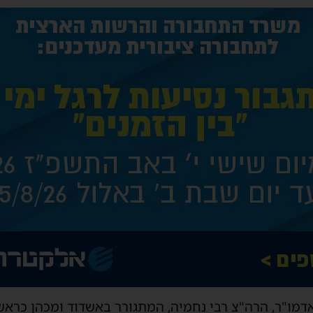
האדמו"ר, הרה"צ רבי נחמיה, המתגורר באשדוד ומכהן כרא