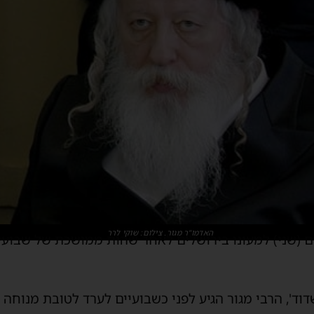
האדמו"ר מגור. צילום: שוקי לרר
ום (שני) למעונו בירושלים לאחר שהות ממושכת של שבועי
דוד', הרבי מגור הגיע לפני כשבועיים לערד לטובת מנוחה