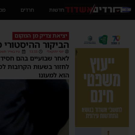
חדשות
חרדים
ממס
יציאת צדיק מן המקום
הביקור ההיסטורי מ
יוסי יחזקאלי
13:33
ט״ו באייר תשפ״ב (5/2022
לאחר שבועיים בהם חסידי 
לחזור בשעות הקרובות למע
הוא למעונו