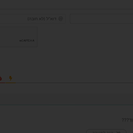
שם*
ד???
הגב לתגובה