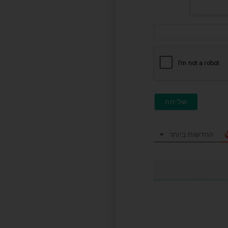
דוא"ל
(לא
חובה)
החדשות ביותר