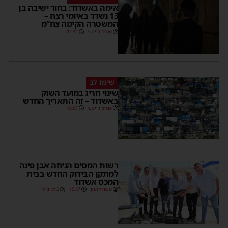
אימה באשדוד: בחור ישיבה בן
13 נשדד באיומי רצח –
המשטרה הקימה צח”מ
מנחם דויטש
22:32
שימו לב
שינוי חריג במועד השוק
באשדוד – זה התאריך החדש
מנחם דויטש
16:07
רשות המסים הניחה אבן פינה
למתקן הבידוק החדש בבית
המכס אשדוד
משה קאהן
15:37
2 תגובות