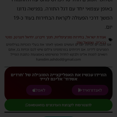
אופן עצמאי יחד עם דגל התורה. בפגישה נדונו
המשך דרכי הפעולה לקראת הבחירות בעוד כ-19
ום.
אגודת ישראל
,
בחירות מוניציפליות
,
חנוך זייברט
,
יחיאל וינגרטן
,
מוטי
בבצ'יק
,
שמואל שוק
נו מכבדים זכויות יוצרים ועושים מאמץ לאתר את בעלי הזכויות בצילומים
המגיעים לידינו. אם זיהיתים בפרסומינו צילום שיש לכם זכויות בו, אתם
רשאים לפנות אלינו ולבקש לחדול מהשימוש באמצעות כתובת המייל:
haredim.ashdod@gmail.com
הורידו עכשיו את האפליקצייה המובילה של 'חרדים
אשדוד' אליכם לנייד
לאנדורואיד
לאפל
להצטרפות לקבוצת העדכונים בוואטסאפ