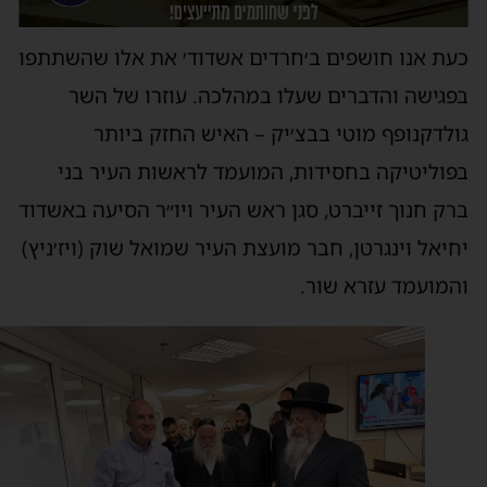
עת אנו חושפים ב׳חרדים אשדוד׳ את אלו שהשתתפו
פגישה והדברים שעלו במהלכה. עוזרו של השר
ולדקנופף מוטי בבצ׳יק – האיש החזק ביותר
פוליטיקה בחסידות, המועמד לראשות העיר בני
רק חנוך זייברט, סגן ראש העיר ויו״ר הסיעה באשדוד
חיאל וינגרטן, חבר מועצת העיר שמואל שוק (ויז׳ניץ)
המועמד עזרא שור.