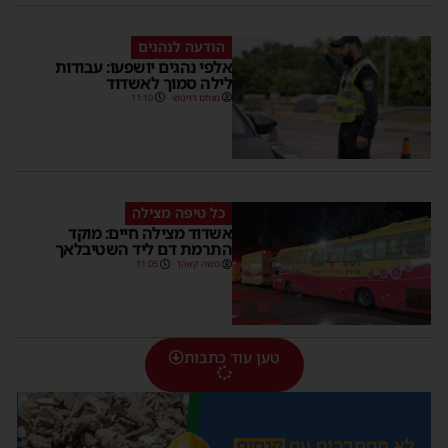
הודעה לנהגים
אלפי נהגים יושפעו: עבודות
לילה סמוך לאשדוד
מנחם דויטש
11:10
כל טיפה מצילה
אשדוד מצילה חיים: מוקד
התרמת דם ליד השטיבלאך
משה קאהן
11:05
טען עוד כתבות