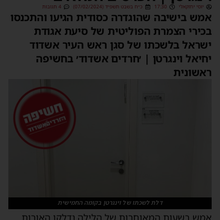
יוסי יחזקאלי
17:30
כ״ח בשבט תשפ״ד (07/02/2024)
4 תגובות
מש בישיבה שהוגדרה כסודית הגיעו והתכנסו
כירי הצמרת הפוליטית של סיעת אגודת
שראל בלשכתו של סגן ראש העיר אשדוד
חיאל וינגרטן | ׳חרדים אשדוד׳ בחשיפה
אשונית
דלת לשכתו של וינגרטן בקומה החמישית
מש בשעות המאוחרות של הלילה נדלקו האורות