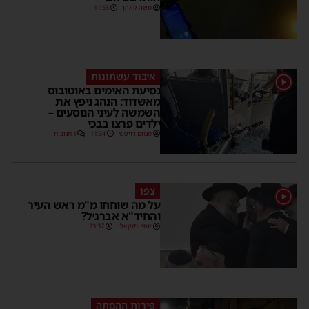
משה קאהן
11:53
איבוד עשתונות
נסיעת האימים באוטובוס
מאשדוד: הנהג ניפץ את
השמשה לעיני הנוסעים –
ילדים פרצו בבכי
מנחם דויטש
11:34
1 תגובות
צפו
על מה שוחחו מ"מ ראש העיר
והחיד"א אברג׳ל?
יוסי יחזקאלי
23:37
פירות ההסתה