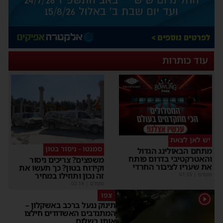
עוד כותרות
יש לאן לצאת
סמנטו - ניסור בטון
תחם הבאולינג הגדול
האטרקטיבי בדרום פותח
משפצים? צריכים ניסור
ת שעריו לציבור החרדי
וקידוח בטון? כך תעשו את
זה נכון ותוזילו במחיר
קודם
|
01:35
מקודם
|
02:14
צפו
תינוק ננעל ברכב באשקלון –
המתנדבים האשדודים חילצו
אותו בשלום