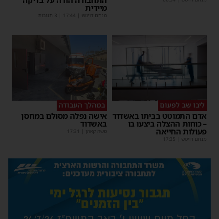
מיידית
מנחם דויטש
|
17:44
| 3 תגובות
ליבו שב לפעום
במהלך העבודה
אדם התמוטט בביתו באשדוד
אישה נפלה מסולם במחסן
– כוחות ההצלה ביצעו בו
באשדוד
פעולות החייאה
משה קאהן
|
17:31
מנחם דויטש
|
17:35