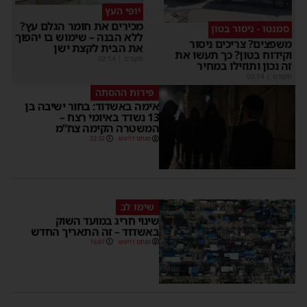
יופי העץ
מכירים את חומר הגלם עץ?
סמנטו - ניסור בטון
ללא הבנה – שימוש בו יהפוך
משפצים? צריכים ניסור
את הבית לקצת ישן
וקידוח בטון? כך תעשו את
מקודם
|
02:14
זה נכון ותוזילו במחיר
מקודם
|
02:14
פירות ההסתה
אימה באשדוד: בחור ישיבה בן
13 נשדד באיומי רצח –
המשטרה הקימה צח”מ
מנחם דויטש
22:32
שימו לב
שינוי חריג במועד השוק
באשדוד – זה התאריך החדש
מנחם דויטש
16:07