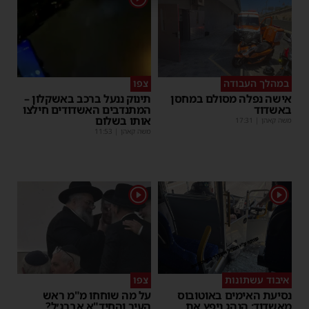
במהלך העבודה
צפו
אישה נפלה מסולם במחסן
תינוק ננעל ברכב באשקלון –
באשדוד
המתנדבים האשדודים חילצו
אותו בשלום
משה קאהן
|
17:31
משה קאהן
|
11:53
1
1
איבוד עשתונות
צפו
נסיעת האימים באוטובוס
על מה שוחחו מ"מ ראש
מאשדוד: הנהג ניפץ את
העיר והחיד"א אברג׳ל?