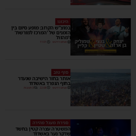
היכונו
במוצ”ש הקרוב: מופע סיום בין
הזמנים של 'המרכז למורשת'
ו'מהות'
מנחם דויטש
11:01
סוף טוב
אותר בחור הישיבה שנעדר
בחוף הנפרד באשדוד
מנחם דויטש
22:08
3 תגובות
סגירת מעגל מהירה
המשטרה עצרה קטין בחשד
שדקר נער באשדוד