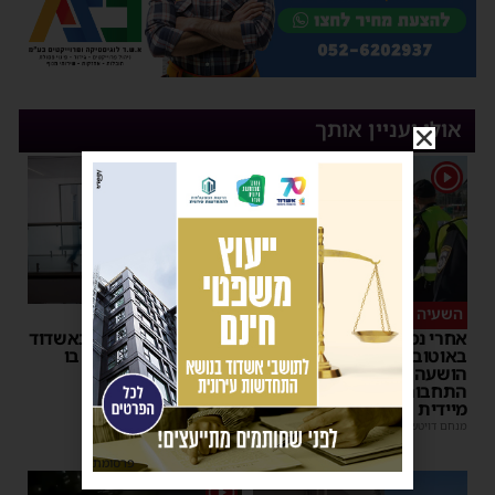
אולי יעניין אותך
1
השעיה מיידית
ליבו שב לפעום
אחרי נסיעת האימים
אדם התמוטט בביתו באשדוד
באוטובוס מאשדוד: הנהג
– כוחות ההצלה ביצעו בו
הושעה מתפקידו – משרד
פעולות החייאה
התחבורה הורה על בדיקה
מנחם דויטש
|
17:35
מיידית
מנחם דויטש
|
17:44
פרסומת
1