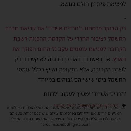
למציאת פיתרון הולם בנושא.
-
רק הבוקר פרסמנו ב'חרדים אשדוד' את קריאת חברת
החשמל לציבור החרדי על הקדמת ההכנות לשבת
הקרובה למניעת עומסים עקב גל החום הפוקד את
הארץ
. אך באשדוד נראה כי הבעיה לא קשורה רק
לשבת הקרובה, אלא בתקופת הקיץ בכלל עומסי
החשמל בימי שישי הם גבוהים במיוחד.
'חרדים אשדוד' ימשיך לעקוב ולדווח.
דוד דבש
,
חברת החשמל
,
יחיאל וינגרטן
אנו מכבדים זכויות יוצרים ועושים מאמץ לאתר את בעלי הזכויות בצילומים
המגיעים לידינו. אם זיהיתים בפרסומינו צילום שיש לכם זכויות בו, אתם
רשאים לפנות אלינו ולבקש לחדול מהשימוש באמצעות כתובת המייל:
haredim.ashdod@gmail.com