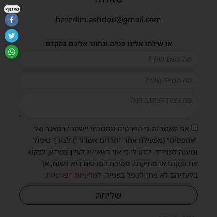
שיתוף
haredim.ashdod@gmail.com
או שילחו אלינו פנייה ונחזור אליכם בהקדם
אני מאשר/ת כי הפרטים שמסרתי יישמרו במאגר של
"אמפסיס" (מפעילת אתר "חרדים אשדוד") לצורך טיפול
ומענה לפנייתי. ידוע לי כי אני רשאי/ת לעיין במידע, לבקש
את תיקונו או מחיקתו. מסירת הפרטים היא רשות, אך
בלעדיהם לא ניתן לטפל בפנייה.
למדיניות הפרטיות
.
שליחה