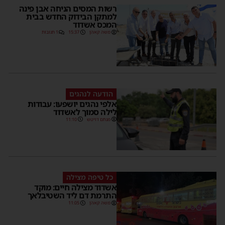
רשות המסים הניחה אבן פינה
למתקן הבידוק החדש בבית
המכס אשדוד
משה קאהן
15:37
1 תגובות
הודעה לנהגים
אלפי נהגים יושפעו: עבודות
לילה סמוך לאשדוד
מנחם דויטש
11:10
כל טיפה מצילה
אשדוד מצילה חיים: מוקד
התרמת דם ליד השטיבלאך
משה קאהן
11:05