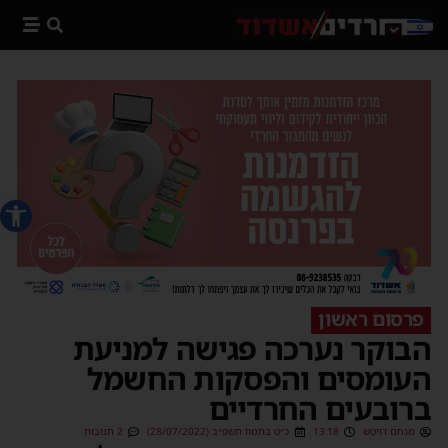
פתח סרג
פרסום ראשון
הבוקר נערכה פגישה למניעת
העומסים והפסקות החשמל
ברובעים החרדיים
מנחם דויטש
13:18
כ״ט בתמוז תשפ״ב (28/07/2022)
2 תגובות