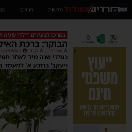
חדשות
חרדים
ממס
במרכז לצעירים "ילדי שגיא ו
הבוקר: ברכת האילנ
משה קאהן
21:55
ד׳ בניסן תשפ״ג (26/03/2023)
כמידי שנה מיד לאחר תפי
ויעקב' ברובע א' למעמד ב