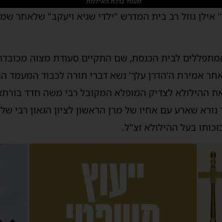
מעמד ברכת האילנות
אילן גוזל רב בית המדרש "ילדי שגיא ויעקב" שלאחר שמ
מתפללים לבית הכנסת, שם התקיים סעודת מצוה מכובדת
 אמירת ה'הדרן עלך' נשא דברי תורה לכבוד המעמד הרה"ג 
 את ההילולא לצדיק המופלא המקובל רבי משה חדד בורתא
ר נורא שארע עם אחיו של מרן הראשון לציון הגאון רבי 
זכותו בעל ההילולא זצ"ל.