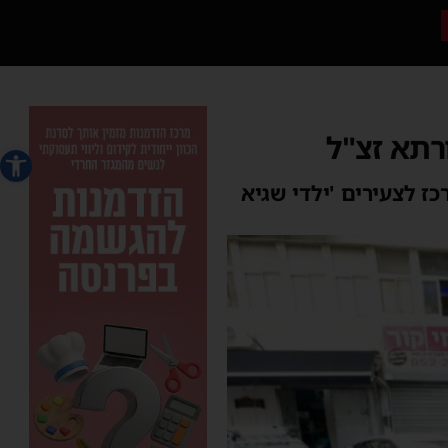
רתא זצ"ל
פתח סרג
 לצעירים 'ילדי שגיא