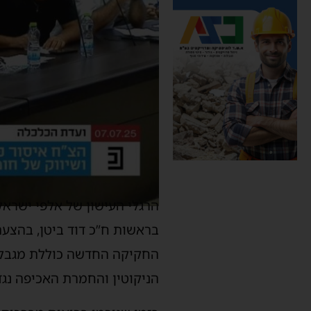
הרגלי העישון של אלפי ישרא
בראשות ח”כ דוד ביטן, בהצעת
החקיקה החדשה כוללת מגבלות 
הניקוטין והחמרת האכיפה נג