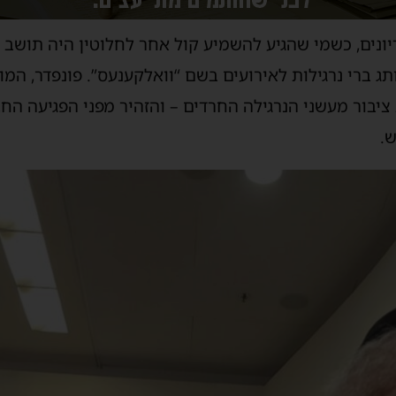
ים, כשמי שהגיע להשמיע קול אחר לחלוטין היה תושב א
פדר, בן 34, בעל מותג ברי נרגילות לאירועים בשם “וואלקענעס”. פונפד
 ציבור מעשני הנרגילה החרדים – והזהיר מפני הפגיעה ה
.