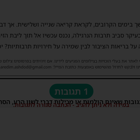
שך בימים הקרובים, לקראת קריאה שנייה ושלישית. אך דב
בעיקר סביב תרבות הנרגילה, נכנס עכשיו אל תוך ליבת הז
על בריאות הציבור לבין שמירה על חירויות תרבותיות? ימי
 לאתר את בעלי הזכויות בצילומים המגיעים לידינו. אם זיהיתים בפרסומינו צילום 
ו ולבקש לחדול מהשימוש באמצעות כתובת המייל: haredim.ashdod@gmail.com
1 תגובות
גובות שאינם הולמות או מכילות דברי לשון הרע, הסת
במידה ולא ניתן להגיב - הכתבה סגורה לתגובות.