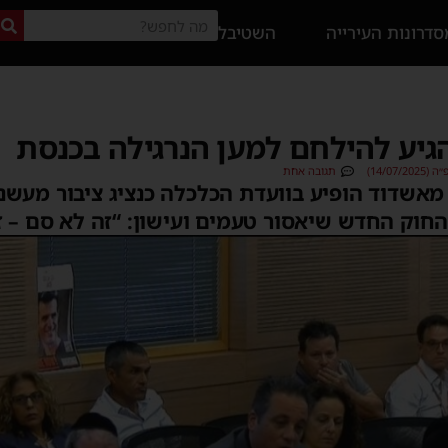
דרונות העירייה
השטיבל
יע להילחם למען הנרגילה בכנסת
14/07)
תגובה אחת
 מאשדוד הופיע בוועדת הכלכלה כנציג ציבור מעשני
חוק החדש שיאסור טעמים ועישון: “זה לא סם – ז