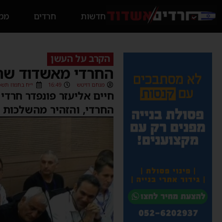
חדשות
חרדים
ממס
הקרב על העשן
החרדי מאשדוד שהג
מנחם דויטש
16:49
י״ח בתמוז תשפ״ה (/2025
חיים אליעזר פונפדר חרדי
החרדי, והזהיר מהשלכות ה