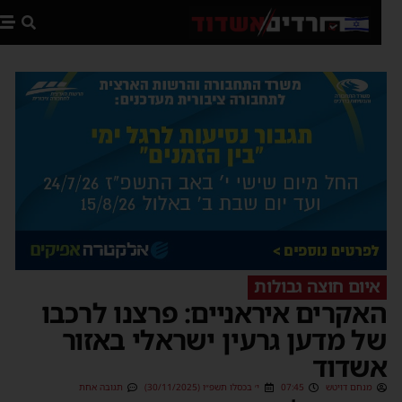
פת
איום חוצה גבולות
אקרים איראניים: פרצנו לרכבו
ל מדען גרעין ישראלי באזור
שדוד
מנחם דויטש
07:45
י׳ בכסלו תשפ״ו (30/11/2025)
תגובה אחת