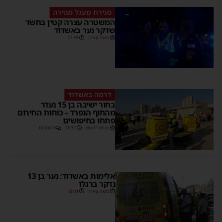
סגירת מעגל מהירה
המשטרה עצרה קטין בחשד
שדקר נער באשדוד
משה קאהן
21:59
דרמה באשדוד
בחור ישיבה בן 15 נעדר
מהחוף הנפרד – כוחות החירום
פתחו בחיפושים
מנחם דויטש
18:32
1 תגובות
אלימות באשדוד: נער בן 13
נדקר ברגלו
משה קאהן
18:04