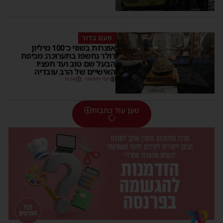
פעם בדור
אוצרות בשווי כ־100 מיליון
דולר נחשפו בתערוכה: מכיפת
הבעל שם טוב ועד חפציו
האישיים של הרב עובדיה
יוסי יחזקאלי
16:34
טען עוד כתבות