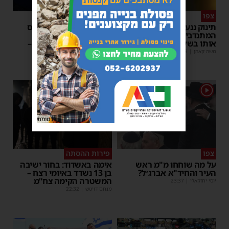
צפו
איבוד עשתונות
תינוק ננעל ברכב באשקלון –
נסיעת האימים באוטובוס
המתנדבים האשדודים חילצו
מאשדוד: הנהג ניפץ את
אותו בשלום
השמשה לעיני הנוסעים –
ילדים פרצו בבכי
משה קאהן
|
11:53
מנחם דויטש
|
11:34
1
פרסומת
צפו
פירות ההסתה
על מה שוחחו מ"מ ראש
אימה באשדוד: בחור ישיבה
העיר והחיד"א אברג׳ל?
בן 13 נשדד באיומי רצח –
המשטרה הקימה צח”מ
יוסי יחזקאלי
|
23:37
מנחם דויטש
|
22:32