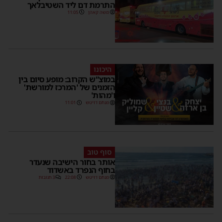
התרמת דם ליד השטיבלאך
משה קאהן
11:05
היכונו
במוצ”ש הקרוב: מופע סיום בין
הזמנים של 'המרכז למורשת'
ו'מהות'
מנחם דויטש
11:01
סוף טוב
אותר בחור הישיבה שנעדר
בחוף הנפרד באשדוד
מנחם דויטש
22:08
3 תגובות