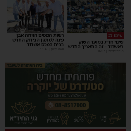
רשות המסים הניחה אבן
שימו לב
פינה למתקן הבידוק החדש
שינוי חריג במועד השוק
בבית המכס אשדוד
באשדוד – זה התאריך החדש
משה קאהן
|
15:37
מנחם דויטש
|
16:07