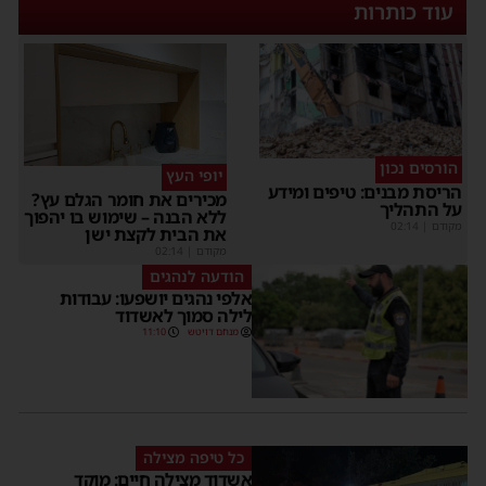
עוד כותרות
הורסים נכון
יופי העץ
ריסת מבנים: טיפים ומידע
מכירים את חומר הגלם עץ?
ל התהליך
ללא הבנה – שימוש בו יהפוך
קודם
|
02:14
את הבית לקצת ישן
מקודם
|
02:14
הודעה לנהגים
אלפי נהגים יושפעו: עבודות
לילה סמוך לאשדוד
מנחם דויטש
11:10
כל טיפה מצילה
אשדוד מצילה חיים: מוקד