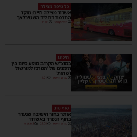
כל טיפה מצילה
אשדוד מצילה חיים: מוקד
התרמת דם ליד השטיבלאך
משה קאהן
11:05
היכונו
במוצ”ש הקרוב: מופע סיום בין
הזמנים של 'המרכז למורשת'
ו'מהות'
מנחם דויטש
11:01
סוף טוב
אותר בחור הישיבה שנעדר
בחוף הנפרד באשדוד
מנחם דויטש
22:08
3 תגובות