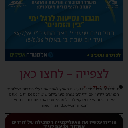
לצפייה – לחצו כאן
דובר צה״ל
,
שידור חי
אנו מכבדים זכויות יוצרים ועושים מאמץ לאתר את בעלי הזכויות בצילומים
המגיעים לידינו. אם זיהיתים בפרסומינו צילום שיש לכם זכויות בו, אתם
רשאים לפנות אלינו ולבקש לחדול מהשימוש באמצעות כתובת המייל:
haredim.ashdod@gmail.com
הורידו עכשיו את האפליקצייה המובילה של 'חרדים
אשדוד' אליכם לנייד