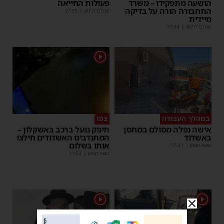
הושעה מתפקידו – משרד
פעולות החייאה
התחבורה הורה על בדיקה
מנחם דויטש
|
17:35
מיידית
מנחם דויטש
|
17:44
1
במהלך העבודה
צפו
אישה נפלה מסולם במחסן
תינוק ננעל ברכב באשקלון –
באשדוד
המתנדבים האשדודים חילצו
אותו בשלום
משה קאהן
|
17:31
משה קאהן
|
11:53
1
1