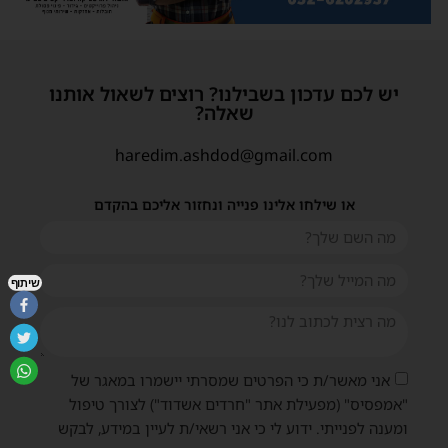
יש לכם עדכון בשבילנו? רוצים לשאול אותנו
שאלה?
haredim.ashdod@gmail.com
או שילחו אלינו פנייה ונחזור אליכם בהקדם
שיתוף
אני מאשר/ת כי הפרטים שמסרתי יישמרו במאגר של
"אמפסיס" (מפעילת אתר "חרדים אשדוד") לצורך טיפול
ומענה לפנייתי. ידוע לי כי אני רשאי/ת לעיין במידע, לבקש