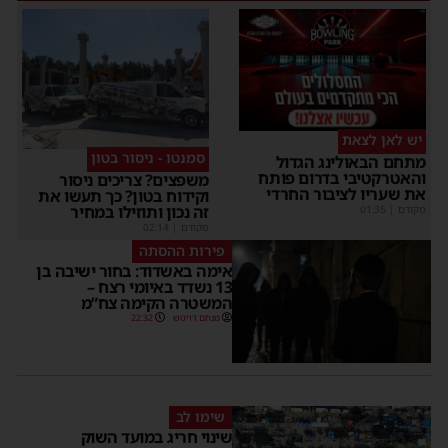
יש לאן לצאת
סמנטו - ניסור בטון
מתחם הבאולינג הגדול
והאטרקטיבי בדרום פותח
משפצים? צריכים ניסור
את שעריו לציבור החרדי
וקידוח בטון? כך תעשו את
זה נכון ותוזילו במחיר
מקודם
|
01:35
מקודם
|
02:14
פירות ההסתה
אימה באשדוד: בחור ישיבה בן
13 נשדד באיומי רצח –
המשטרה הקימה צח”מ
מנחם דויטש
22:32
שימו לב
שינוי חריג במועד השוק