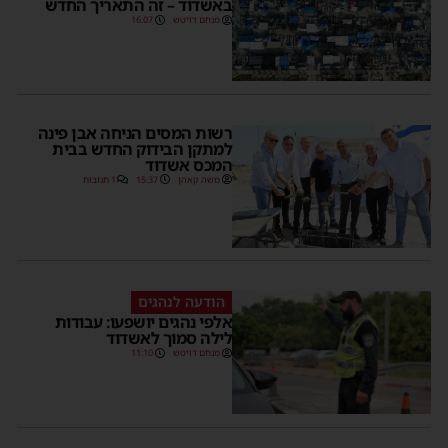
באשדוד – זה התאריך החדש
מנחם דויטש
16:07
רשות המסים הניחה אבן פינה
למתקן הבידוק החדש בבית
המכס אשדוד
משה קאהן
15:37
1 תגובות
הודעה לנהגים
אלפי נהגים יושפעו: עבודות
לילה סמוך לאשדוד
מנחם דויטש
11:10