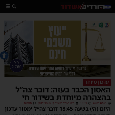
פתח סרג
עדכון מיוחד
האסון הכבד בעזה: דובר צה”ל
בהצהרה מיוחדת בשידור חי
מנחם דויטש
18:39
כ״ה באלול תשפ״ה (18/09/2025)
תגובות
היום (ה׳) בשעה 18:45 דובר צה״ל ימסור עדכון