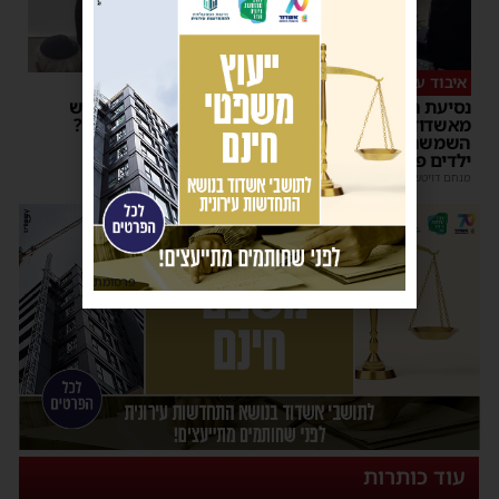
איבוד עשתונות
צפו
נסיעת האימים באוטובוס
על מה שוחחו מ"מ ראש
מאשדוד: הנהג ניפץ את
העיר והחיד"א אברג׳ל?
השמשה לעיני הנוסעים –
יוסי יחזקאלי
|
23:37
ילדים פרצו בבכי
מנחם דויטש
|
11:34
| 1 תגובות
פרסומת
עוד כותרות