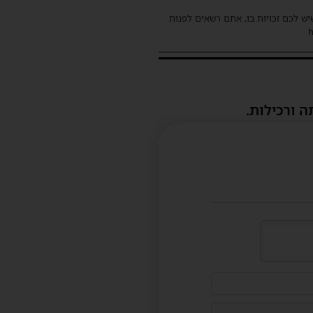
שיש לכם זכויות בו, אתם רשאים לפנות
ה ורכילות.
דוא"ל
(לא
חובה)