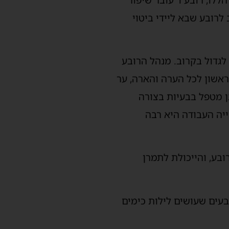
אצת ברובע במסגרת תמ"א 38 גורמת לנזק רב לרובע שבא ליידי ביטוי
תושבים, והוא עתיד להמשיך לגדול בקרוב. מנהל הרובע
ראשון לכל הערה והארה, ער
ן מטפל בבעיות בצורה
ייה העבודה היא רבה
בע, והייכולת לתמרן
בעים שעושים לילות כימים