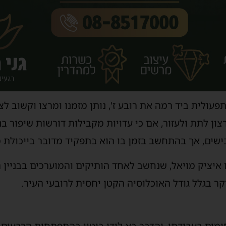
עולית ביד רמה את רובע ז', נותן מזמנו ומרצו וקשוב לצ
ן לתת ולעזור, אם כי עדויות מקבילות דורשות שיפור בנוש
שים, אך בהתחשב בזמן בו הוא בתפקיד מדובר בייכולת מ
נו איציק מויאל, שנחשב לאחד הותיקים והמוערכים בבניין 
ר בגלל גודל האוכלוסיה הקטן יחסית לרובעי העיר.
ים בעבודתו, והדבר בא לידי ביטוי בהתפתחות הרבעים הל