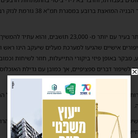
ניכר מאוד בעניין התפעולי, אך הבניה המו
רובע ג': הוא הרובע הגדול ביותר בעיר עם יותר מ- 23,000 
סיפורים אישיים שהגיעו למערכת מעלים שיעקב הינו ראש ו
מבקר באופן פיזי ביקורי התייעלות, חוזר לשיחות וכמוב
ות לשיפור דברים ספציפיים, אך כמובן עם גדילת האוכלוס
רות משפחות מכלל האוכלוסיות, דבר שמקשה על ניהול הרו
.
שיפור זה המקום לשבח ולהוקיר על פועלם של מנהלי הרו
יים טובה יותר ומותאמת יותר.