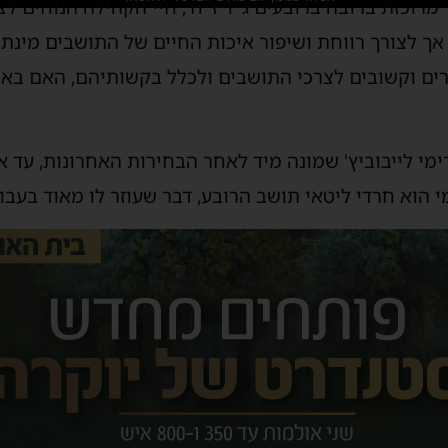
רוכזת ברובה ברובעים ג' ו' ז' ח', חיי הקהילה הנוחים 
ך לצורך רווחת ושיפור איכות החיים של התושבים מינתה
ערים וקשובים לצרכי התושבים ולכלל בקשותיהם, האם ב
רימי לייבוביץ' שמונה מיד לאחר הבחירות האחרונות, עד א
 הוא חרדי ליטאי תושב הרובע, דבר שעוזר לו מאוד בעבוד