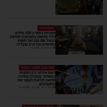
פעם בדור
אוצרות בשווי כ־100 מיליון
דולר נחשפו בתערוכה: מכיפת
הבעל שם טוב ועד חפציו
האישיים של הרב עובדיה
יוסי יחזקאלי
16:34
עוד מכה לציבור החרדי
האם אירועי בין הזמנים
באשדוד בסכנה? עתירה
חדשה דורשת לעצור את
התקציבים
מנחם דויטש
14:24
1 תגובות