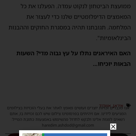
מועצת הביטחון לנקוט עמדה. הפעלנו את כל
מאמצים הדיפלומטיים שלנו כדי לעצור את
מלחמה. תגובתנו תהיה במסגרת החוקים וההבנות
בינלאומיות".
אם האיראנים נתלו על עץ גבוה מדי? השעות
באות יוכיחו…
איראן
,
אשדוד
נו מכבדים זכויות יוצרים ועושים מאמץ לאתר את בעלי הזכויות בצילומים
המגיעים לידינו. אם זיהיתים בפרסומינו צילום שיש לכם זכויות בו, אתם
רשאים לפנות אלינו ולבקש לחדול מהשימוש באמצעות כתובת המייל:
haredim.ashdod@gmail.com