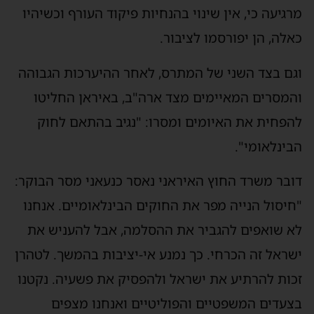
רגיעה כי, אין שינוי בהנחיות פיקוד העורף וכשיהיו
אלה, הן יפורסמו לציבור.
גם בצד השני של המתרס, לאחר ההיערכות הגבוהה
המסרים המאיימים מצד ארה"ב, באיראן החליטו
הפחית את האיומים ומסרו: "נגיב בהתאם לחוק
בינלאומי".
ובר משרד החוץ האיראני נאסר כנעאני מסר הבוקר:
חיסול הנייה מפר את החוקים הבינלאומיים. אנחנו
א שואפים להגביר את ההסלמה, אבל להעניש את
שראל זה הכרחי. כך נמנע אי-יציבות בהמשך. לטהרן
כות להרתיע את ישראל ולהפסיק את פשעיה. נקטנו
צעדים המשפטיים והפוליטיים ואנחנו מצפים