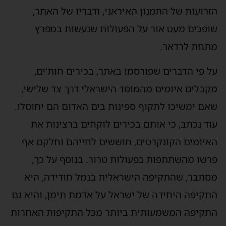
זרועות של התמנון האיראני, ודבריו של האתר,
ופכים מעט אור על הפעולות שנעשות במפרץ
תחת לרדאר.
ל פי הדברים שפורסמו באתר, בכירים חות'ים,
קבלים איומים מהמוסד הישראלי דרך צד שלישי,
אם ימשיכו לתקוף ספינות בים האדום הם יחוסלו.
וד נכתב, כי אותם בכירים לוקחים ברצינות את
איומים הקונקרטים, חוששים לחייהם וחלקם אף
רשו מהשתתפות בפעולות טרור. בנוסף על כך,
סתבר, שהתקיפה הישראלית בנמל חודידה, היא
תקיפה היחידה של ישראל על אדמת תימן, והיא גם
תקיפה המשמעותית ביותר מכל התקיפות האחרות