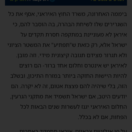
יממה האחרונה, משרד החוץ האיראני, אסף את כל
שגרירים שלו לשיחת הבהרה, בה הוסבר להם, כי
יראן לא מעוניינת במתקפה חסרת תקדים על
שראל אלא, רק כזאת ש"תפתיע" את המשטר הציוני
לא תגרור מצידם תגובה קיצונית מידי. וזה מובן.
איראן יש אינטרס וחלום אחד ברור- הם רוצים
היות היישות החזקה ביותר במזרח התיכון, ובשלב
זה, בלי שיהיה להם פצצת אטום, זה לא יקרה. הם
ודעים היטב, אם ישראל תשמיד את מתקני הגרעין,
חלום האיראני יגנז לעשרות שנים הבאות לכל
פחות, אם לא בכלל.
ל פי אנליטים צבאיים, איראן תתמקד באתרים