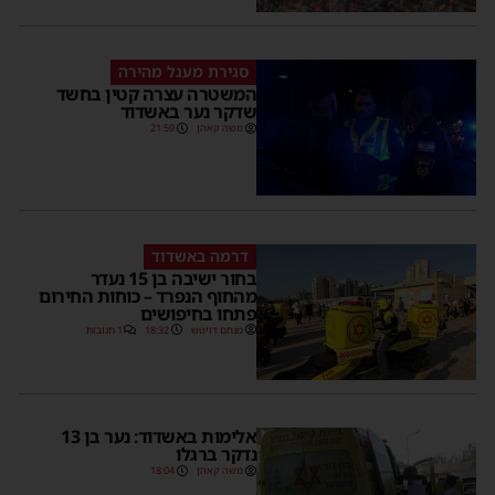
סגירת מעגל מהירה
המשטרה עצרה קטין בחשד
שדקר נער באשדוד
משה קאהן
21:59
דרמה באשדוד
בחור ישיבה בן 15 נעדר
מהחוף הנפרד – כוחות החירום
פתחו בחיפושים
מנחם דויטש
18:32
1 תגובות
אלימות באשדוד: נער בן 13
נדקר ברגלו
משה קאהן
18:04