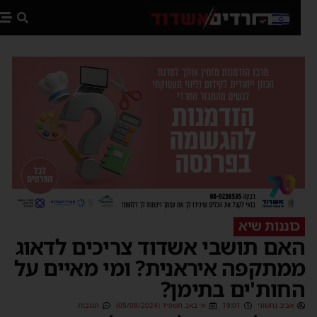
פת
כוננות שיא
אם תושבי אשדוד צריכים לדאוג
מתקפה איראנית? ומי מאיים על
חות'ים בתימן?
אביב נחשוני
19:01
א׳ באב תשפ״ד (05/08/2024)
תגובות