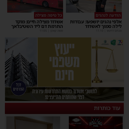
הודעה לנהגים
כל טיפה מצילה
אלפי נהגים יושפעו: עבודות
אשדוד מצילה חיים: מוקד
לילה סמוך לאשדוד
התרמת דם ליד השטיבלאך
מנחם דויטש
|
11:10
משה קאהן
|
11:05
עוד כותרות