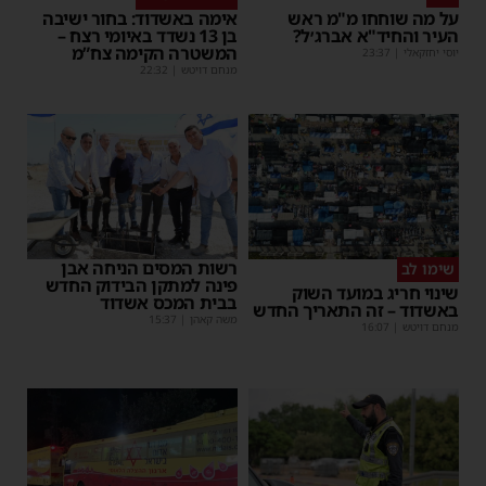
על מה שוחחו מ"מ ראש
אימה באשדוד: בחור ישיבה
העיר והחיד"א אברג׳ל?
בן 13 נשדד באיומי רצח –
המשטרה הקימה צח”מ
יוסי יחזקאלי
|
23:37
מנחם דויטש
|
22:32
רשות המסים הניחה אבן
שימו לב
פינה למתקן הבידוק החדש
שינוי חריג במועד השוק
בבית המכס אשדוד
באשדוד – זה התאריך החדש
משה קאהן
|
15:37
מנחם דויטש
|
16:07