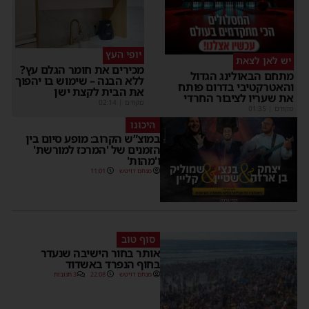
יופי העץ
יש לאן לצאת
מכירים את חומר הגלם עץ?
תחם הבאולינג הגדול
ללא הבנה – שימוש בו יהפוך
האטרקטיבי בדרום פותח
את הבית לקצת ישן
ת שעריו לציבור החרדי
מקודם
|
02:14
קודם
|
01:35
היכונו
במוצ”ש הקרוב: מופע סיום בין
הזמנים של 'המרכז למורשת'
ו'מהות'
מנחם דויטש
11:01
סוף טוב
אותר בחור הישיבה שנעדר
בחוף הנפרד באשדוד
מנחם דויטש
22:08
3 תגובות