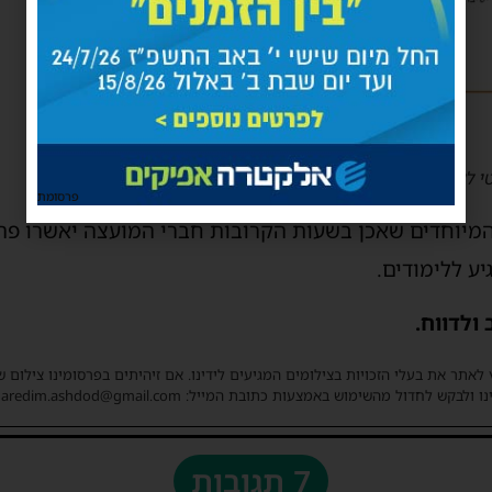
לעירייה – עו"ד רוני עמיר
פרסומת
 המיוחדים שאכן בשעות הקרובות חברי המועצה יאשרו פה
יע ללימודים.
ולדווח.
 לאתר את בעלי הזכויות בצילומים המגיעים לידינו. אם זיהיתים בפרסומינו צילום 
ו ולבקש לחדול מהשימוש באמצעות כתובת המייל: haredim.ashdod@gmail.com
7 תגובות