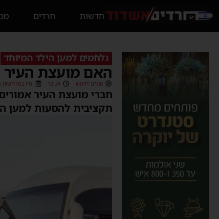
חדשות
חרדים
ממס
נלחמים למען הילד המיוחד
האם מועצת העיר ת
מנחם דויטש
12:34
ט״ו במרחשוון תשפ״ג (2
חברי מועצת העיר אמורים
תקציבית להסעות למען הי