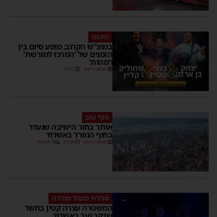
היכונו
במוצ”ש הקרוב: מופע סיום בין
הזמנים של 'המרכז למורשת'
ו'מהות'
מנחם דויטש
11:01
סוף טוב
אותר בחור הישיבה שנעדר
בחוף הנפרד באשדוד
מנחם דויטש
22:08
3 תגובות
סגירת מעגל מהירה
המשטרה עצרה קטין בחשד
שדקר נער באשדוד