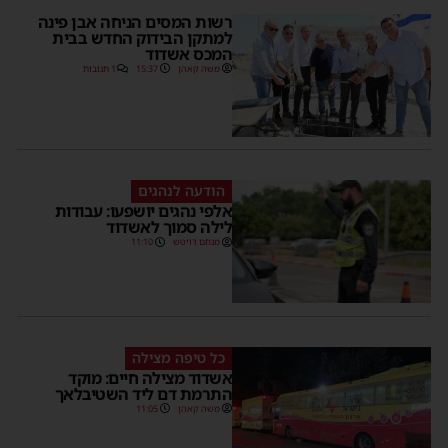
רשות המסים הניחה אבן פינה
למתקן הבידוק החדש בבית
המכס אשדוד
משה קאהן
15:37
1 תגובות
הודעה לנהגים
אלפי נהגים יושפעו: עבודות
לילה סמוך לאשדוד
מנחם דויטש
11:10
כל טיפה מצילה
אשדוד מצילה חיים: מוקד
התרמת דם ליד השטיבלאך
משה קאהן
11:05