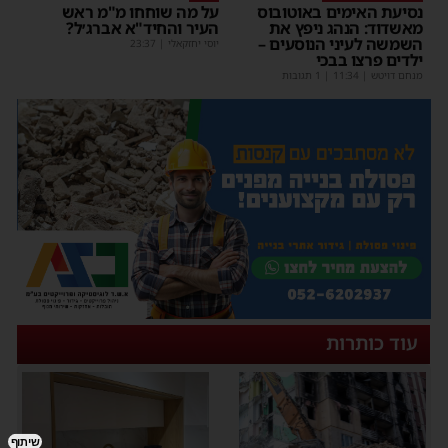
נסיעת האימים באוטובוס
על מה שוחחו מ"מ ראש
מאשדוד: הנהג ניפץ את
העיר והחיד"א אברג׳ל?
השמשה לעיני הנוסעים –
יוסי יחזקאלי
|
23:37
ילדים פרצו בבכי
מנחם דויטש
|
11:34
| 1 תגובות
עוד כותרות
שיתוף