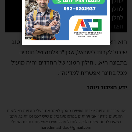
פרסומת
הוא רואה בחילון המוני של החרדים הדבר הכי טוב
שיכול לקרות לישראל, שכן "הצלחה של חוזרים
בתבונה היא… חילון המוני של החרדים יהיה מועיל
מכל בחינה אפשרית למדינה".
ידע הציבור ויזהר
אנו מכבדים זכויות יוצרים ועושים מאמץ לאתר את בעלי הזכויות בצילומים
המגיעים לידינו. אם זיהיתים בפרסומינו צילום שיש לכם זכויות בו, אתם
רשאים לפנות אלינו ולבקש לחדול מהשימוש באמצעות כתובת המייל:
haredim.ashdod@gmail.com