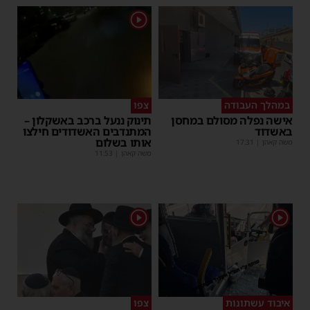
1
במהלך העבודה
צפו
אישה נפלה מסולם במחסן
תינוק ננעל ברכב באשקלון –
באשדוד
המתנדבים האשדודים חילצו
אותו בשלום
משה קאהן
|
17:31
משה קאהן
|
11:53
1
1
איבוד עשתונות
צפו