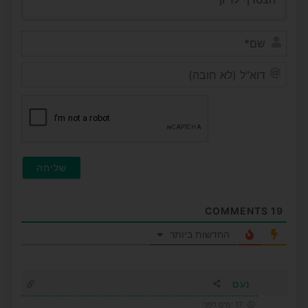
שם*
דוא"ל
(לא
חובה
COMMENTS
19
החדשות ביותר
נעם
17 ימים לפני