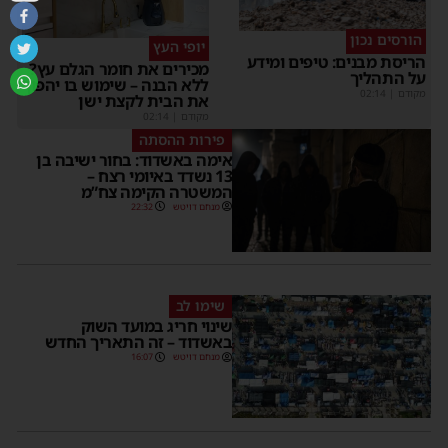
הורסים נכון
יופי העץ
הריסת מבנים: טיפים ומידע
מכירים את חומר הגלם עץ?
על התהליך
ללא הבנה – שימוש בו יהפוך
מקודם
|
02:14
את הבית לקצת ישן
מקודם
|
02:14
פירות ההסתה
אימה באשדוד: בחור ישיבה בן
13 נשדד באיומי רצח –
המשטרה הקימה צח”מ
מנחם דויטש
22:32
שימו לב
שינוי חריג במועד השוק
באשדוד – זה התאריך החדש
מנחם דויטש
16:07