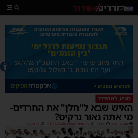
פתח סרג
מגיע לאשדוד
האיש שבא ל"חלן" את החרדים-
מי אתה נאור נרקיס?
אביב נחשוני
23:34
כ״ו בתשרי תשפ״ו (18/10/2025)
19 תגובות