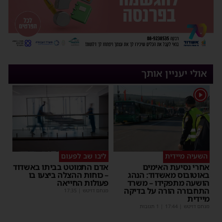
אולי יעניין אותך
1
השעיה מיידית
ליבו שב לפעום
אחרי נסיעת האימים
אדם התמוטט בביתו באשדוד
באוטובוס מאשדוד: הנהג
– כוחות ההצלה ביצעו בו
הושעה מתפקידו – משרד
פעולות החייאה
התחבורה הורה על בדיקה
מנחם דויטש
|
17:35
מיידית
מנחם דויטש
|
17:44
| 1 תגובות