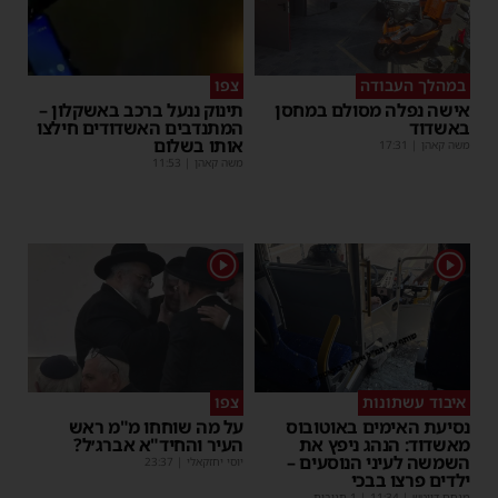
במהלך העבודה
צפו
אישה נפלה מסולם במחסן
תינוק ננעל ברכב באשקלון –
באשדוד
המתנדבים האשדודים חילצו
אותו בשלום
משה קאהן
|
17:31
משה קאהן
|
11:53
1
1
איבוד עשתונות
צפו
נסיעת האימים באוטובוס
על מה שוחחו מ"מ ראש
מאשדוד: הנהג ניפץ את
העיר והחיד"א אברג׳ל?
השמשה לעיני הנוסעים –
יוסי יחזקאלי
|
23:37
ילדים פרצו בבכי
מנחם דויטש
|
11:34
| 1 תגובות