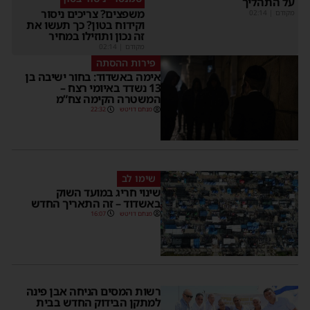
על התהליך
משפצים? צריכים ניסור
מקודם
|
02:14
וקידוח בטון? כך תעשו את
זה נכון ותוזילו במחיר
מקודם
|
02:14
פירות ההסתה
אימה באשדוד: בחור ישיבה בן
13 נשדד באיומי רצח –
המשטרה הקימה צח”מ
מנחם דויטש
22:32
שימו לב
שינוי חריג במועד השוק
באשדוד – זה התאריך החדש
מנחם דויטש
16:07
רשות המסים הניחה אבן פינה
למתקן הבידוק החדש בבית