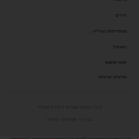
חרדים
ממסדרונות העירייה
השטיבל
תנאי שימוש
מדיניות פרטיות
© כל הזכויות שמורות ל'חרדים אשדוד'
נבנה ע"י 'אמפסיס - פרסום'
אתר זה מאובטח באמצעות reCAPTCHA וגוגל בכפוף
למדיניות פרטיות
ו-
מדיניות שימוש
.