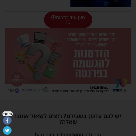
טען עוד כתבות
שיתוף
יש לכם עדכון בשבילנו? רוצים לשאול אותנו
שאלה?
haredim.ashdod@gmail.com