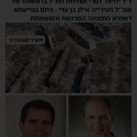
ד"ר יחיאל לסרי ופתיחת חמ"ל בראשותו של
מנכ"ל העירייה אילן בן עדי - היום בסייעתא
דשמיא התוצאה המרגשת והמשמחת