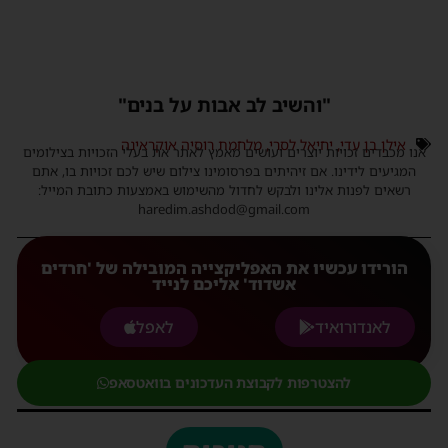
"והשיב לב אבות על בנים"
אילן בן עדי
,
יחיאל לסרי
,
מלחמת רוסיה אוקראינה
אנו מכבדים זכויות יוצרים ועושים מאמץ לאתר את בעלי הזכויות בצילומים
המגיעים לידינו. אם זיהיתים בפרסומינו צילום שיש לכם זכויות בו, אתם
רשאים לפנות אלינו ולבקש לחדול מהשימוש באמצעות כתובת המייל:
haredim.ashdod@gmail.com
הורידו עכשיו את האפליקצייה המובילה של 'חרדים
אשדוד' אליכם לנייד
לאנדורואיד
לאפל
להצטרפות לקבוצת העדכונים בוואטסאפ