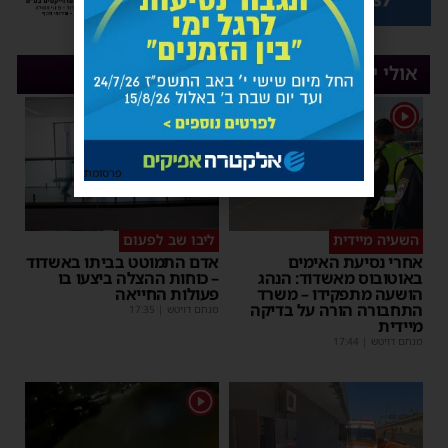
אולי יעניין אותך
1
פרסומת
השעיה מיידית
ליבו שב לפעום
אחרי נסיעת האימים
אדם התמוטט בביתו באשדוד
באוטובוס מאשדוד: הנהג
– כוחות ההצלה ביצעו בו
הושעה מתפקידו – משרד
פעולות החייאה
התחבורה הורה על בדיקה
מנחם דויטש
|
17:35
מיידית
מנחם דויטש
|
17:44
1