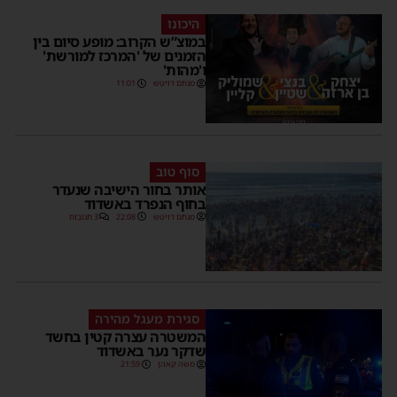
היכונו
במוצ”ש הקרוב: מופע סיום בין
הזמנים של 'המרכז למורשת'
ו'מהות'
מנחם דויטש
11:01
סוף טוב
אותר בחור הישיבה שנעדר
בחוף הנפרד באשדוד
מנחם דויטש
22:08
3 תגובות
סגירת מעגל מהירה
המשטרה עצרה קטין בחשד
שדקר נער באשדוד
משה קאהן
21:59