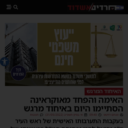
פתח סרג
האיחוד המרגש
האימה והפחד מאוקראינה
הסתיימו היום באיחוד מרגש
מנחם דויטש
09:40
א׳ בסיון תשפ״ב (31/05/2022)
תגובות
בעקבות התערבותו האישית של ראש העיר