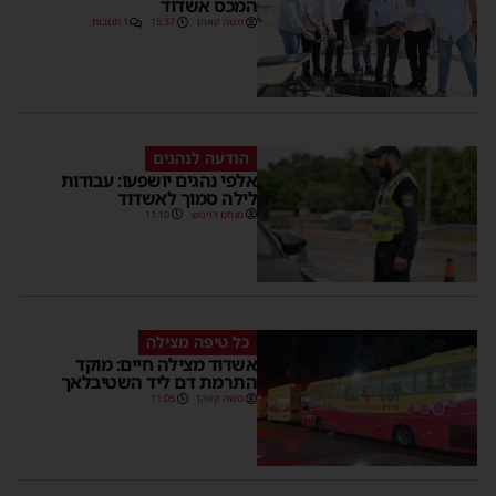
המכס אשדוד
משה קאהן
15:37
1 תגובות
הודעה לנהגים
אלפי נהגים יושפעו: עבודות
לילה סמוך לאשדוד
מנחם דויטש
11:10
כל טיפה מצילה
אשדוד מצילה חיים: מוקד
התרמת דם ליד השטיבלאך
משה קאהן
11:05