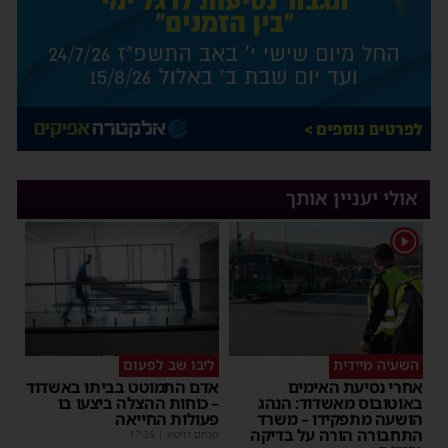
אולי יעניין אותך
1
השעיה מיידית
ליבו שב לפעום
אחרי נסיעת האימים
אדם התמוטט בביתו באשדוד
באוטובוס מאשדוד: הנהג
– כוחות ההצלה ביצעו בו
הושעה מתפקידו – משרד
פעולות החייאה
התחבורה הורה על בדיקה
מנחם דויטש
|
17:35