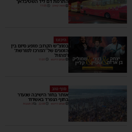
התרמת דם ליד השטיבלאך
משה קאהן
11:05
היכונו
במוצ”ש הקרוב: מופע סיום בין
הזמנים של 'המרכז למורשת'
ו'מהות'
מנחם דויטש
11:01
סוף טוב
אותר בחור הישיבה שנעדר
בחוף הנפרד באשדוד
מנחם דויטש
22:08
3 תגובות