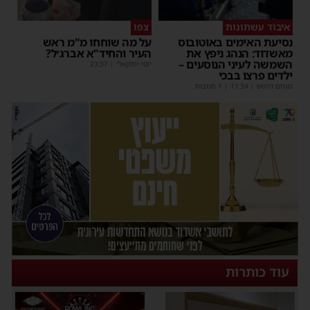
איבוד עשתונות
צפו
נסיעת האימים באוטובוס
על מה שוחחו מ"מ ראש
מאשדוד: הנהג ניפץ את
העיר והחיד"א אברג׳ל?
השמשה לעיני הנוסעים –
יוסי יחזקאלי
|
23:37
ילדים פרצו בבכי
מנחם דויטש
|
11:34
| 1 תגובות
עוד כותרות