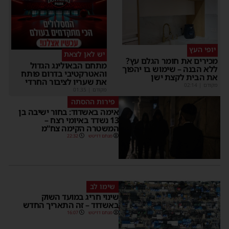
יופי העץ
יש לאן לצאת
מכירים את חומר הגלם עץ?
מתחם הבאולינג הגדול
ללא הבנה – שימוש בו יהפוך
והאטרקטיבי בדרום פותח
את הבית לקצת ישן
את שעריו לציבור החרדי
מקודם
|
02:14
מקודם
|
01:35
פירות ההסתה
אימה באשדוד: בחור ישיבה בן
13 נשדד באיומי רצח –
המשטרה הקימה צח”מ
מנחם דויטש
22:32
שימו לב
שינוי חריג במועד השוק
באשדוד – זה התאריך החדש
מנחם דויטש
16:07