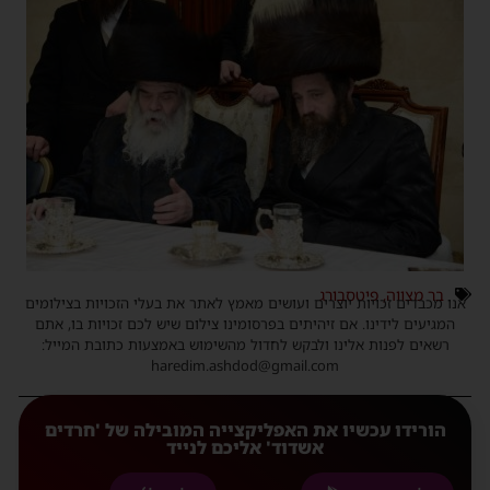
בר מצווה
,
פיטסבורג
אנו מכבדים זכויות יוצרים ועושים מאמץ לאתר את בעלי הזכויות בצילומים
המגיעים לידינו. אם זיהיתים בפרסומינו צילום שיש לכם זכויות בו, אתם
רשאים לפנות אלינו ולבקש לחדול מהשימוש באמצעות כתובת המייל:
haredim.ashdod@gmail.com
הורידו עכשיו את האפליקצייה המובילה של 'חרדים
אשדוד' אליכם לנייד