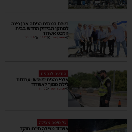
רשות המסים הניחה אבן פינה
למתקן הבידוק החדש בבית
המכס אשדוד
משה קאהן
15:37
1 תגובות
הודעה לנהגים
אלפי נהגים יושפעו: עבודות
לילה סמוך לאשדוד
מנחם דויטש
11:10
כל טיפה מצילה
אשדוד מצילה חיים: מוקד