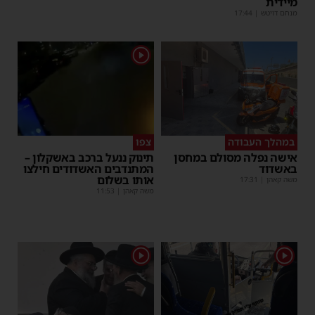
מיידית
מנחם דויטש
|
17:44
1
במהלך העבודה
צפו
אישה נפלה מסולם במחסן
תינוק ננעל ברכב באשקלון –
באשדוד
המתנדבים האשדודים חילצו
אותו בשלום
משה קאהן
|
17:31
משה קאהן
|
11:53
1
1