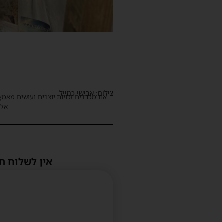
צילום: אבישי כמייל
אנו מכבדים זכויות יוצרים ועושים מאמץ
אלינ
אין לשלוח ת