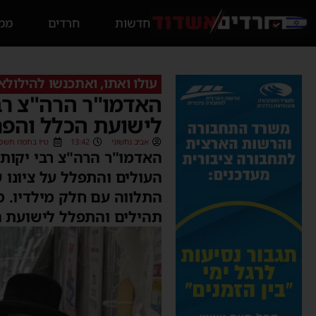
חדשות
חרדים
ממס
עולו ואתו, ואתכנשו להילולא
האדמו"ר הרה"צ רבי
לישועת הכלל והפ
אביב נחשוני
13:42
ט״ו בתמוז תשפ״ה (7/2025
האדמו"ר הרה"צ רבי יקותי
העולים והתפלל על ציונו 
התלווה עם חלק מילדיו. מ
תהילים והתפלל לישועת ה