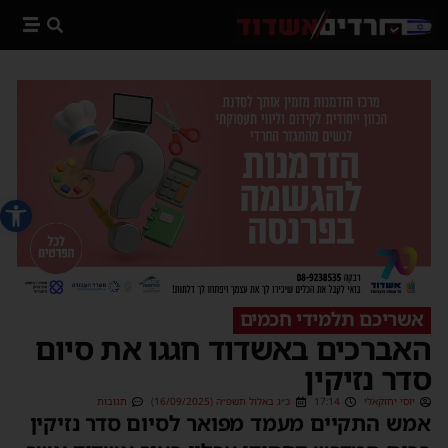
פתח סרג
אשריכם תלמידי חכמים
האברכים באשדוד חגגו את סיום
סדר נזיקין
יוסי יחזקאלי
17:14
כ״ג באלול תשפ״ה (16/09/2025)
תגובות
אמש התקיים מעמד מפואר לסיום סדר נזיקין