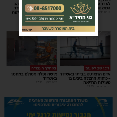
לעבר עבריין מוכר –
באוטובוס מאשדוד: הנהג
המשטרה פתחה במצוד
הושעה מתפקידו – משרד
התחבורה הורה על בדיקה
מנחם דויטש
|
06:54
| 1 תגובות
מיידית
מנחם דויטש
|
17:44
| 3 תגובות
פרסומת
ליבו שב לפעום
במהלך העבודה
אדם התמוטט בביתו באשדוד
אישה נפלה מסולם במחסן
– כוחות ההצלה ביצעו בו
באשדוד
פעולות החייאה
משה קאהן
|
17:31
מנחם דויטש
|
17:35