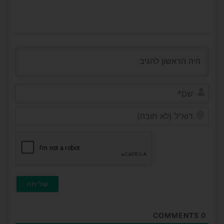
שם*
דוא"ל
(לא
חובה
COMMENTS
0