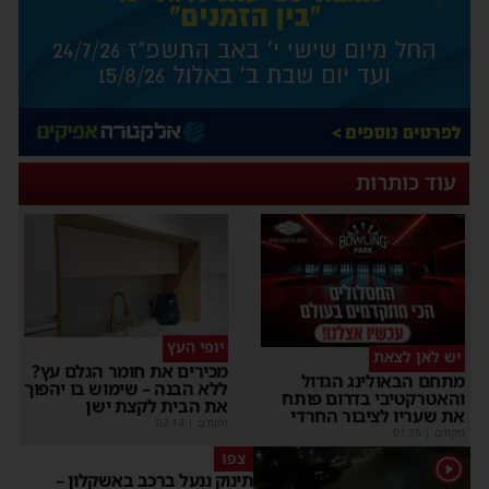
עוד כותרות
יופי העץ
יש לאן לצאת
מכירים את חומר הגלם עץ?
מתחם הבאולינג הגדול
ללא הבנה – שימוש בו יהפוך
והאטרקטיבי בדרום פותח
את הבית לקצת ישן
את שעריו לציבור החרדי
מקודם
|
02:14
מקודם
|
01:35
צפו
1
תינוק ננעל ברכב באשקלון –