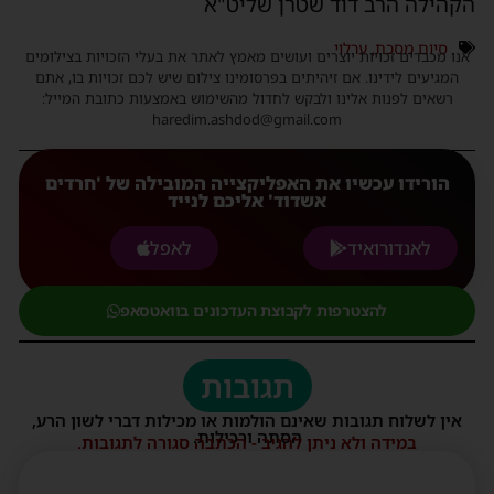
הקהילה הרב דוד שטרן שליט"א
סיום מסכת
,
ערלוי
אנו מכבדים זכויות יוצרים ועושים מאמץ לאתר את בעלי הזכויות בצילומים
המגיעים לידינו. אם זיהיתים בפרסומינו צילום שיש לכם זכויות בו, אתם
רשאים לפנות אלינו ולבקש לחדול מהשימוש באמצעות כתובת המייל:
haredim.ashdod@gmail.com
הורידו עכשיו את האפליקצייה המובילה של 'חרדים
אשדוד' אליכם לנייד
לאנדורואיד
לאפל
להצטרפות לקבוצת העדכונים בוואטסאפ
תגובות
אין לשלוח תגובות שאינם הולמות או מכילות דברי לשון הרע,
הסתה ורכילות.
במידה ולא ניתן להגיב - הכתבה סגורה לתגובות.