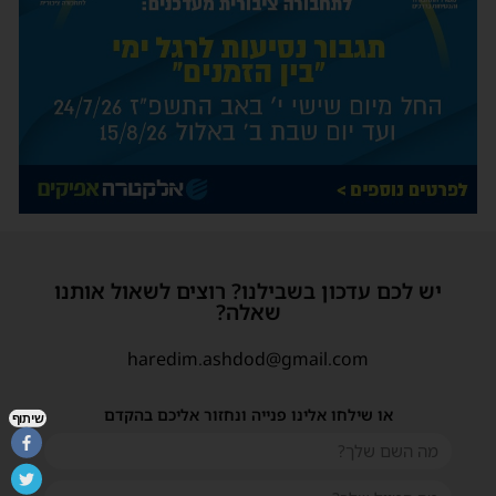
יש לכם עדכון בשבילנו? רוצים לשאול אותנו
שאלה?
haredim.ashdod@gmail.com
או שילחו אלינו פנייה ונחזור אליכם בהקדם
שיתוף