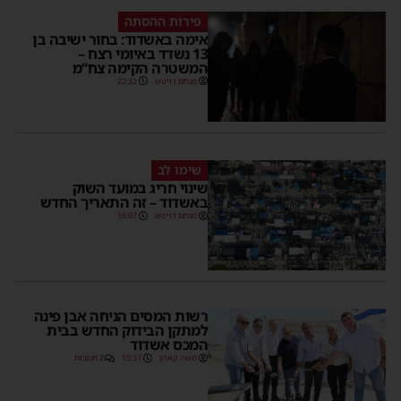
פירות ההסתה
אימה באשדוד: בחור ישיבה בן
13 נשדד באיומי רצח –
המשטרה הקימה צח”מ
מנחם דויטש
22:32
שימו לב
שינוי חריג במועד השוק
באשדוד – זה התאריך החדש
מנחם דויטש
16:07
רשות המסים הניחה אבן פינה
למתקן הבידוק החדש בבית
המכס אשדוד
משה קאהן
15:37
2 תגובות