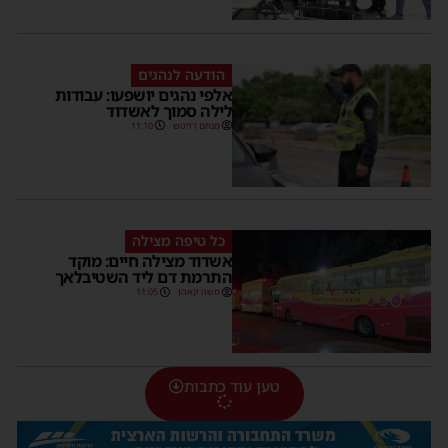
הודעה לנהגים
אלפי נהגים יושפעו: עבודות
לילה סמוך לאשדוד
מנחם דויטש
11:10
כל טיפה מצילה
אשדוד מצילה חיים: מוקד
התרמת דם ליד השטיבלאך
משה קאהן
11:05
טען עוד כתבות