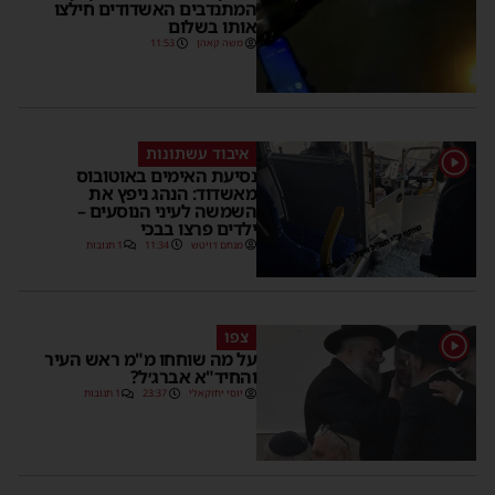
המתנדבים האשדודים חילצו
אותו בשלום
משה קאהן
11:53
איבוד עשתונות
1
נסיעת האימים באוטובוס
מאשדוד: הנהג ניפץ את
השמשה לעיני הנוסעים –
ילדים פרצו בבכי
מנחם דויטש
11:34
1 תגובות
צפו
1
על מה שוחחו מ"מ ראש העיר
והחיד"א אברג׳ל?
יוסי יחזקאלי
23:37
1 תגובות