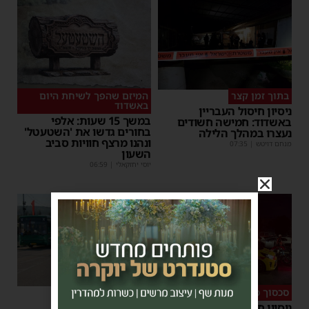
בתוך זמן קצר
המיזם שהפך לשיחת היום
באשדוד
ניסיון חיסול העבריין
במשך 15 שעות: אלפי
באשדוד: חמישה חשודים
בחורים גדשו את 'השטעטל'
נעצרו במהלך הלילה
ונהנו מרצף חוויות סביב
מנחם דויטש
|
07:35
השעון
יוסי יחזקאלי
|
06:59
1
סכסוך כנופיות
השעיה מיידית
ניסיון חיסול באשדוד: ירי
אחרי נסיעת האימים