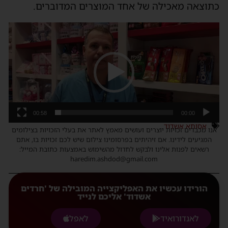
כתוצאה מאכילה של אחד המוצרים המדוברים.
נגן
וידאו
00:58
00:00
אסותא אשדוד
אנו מכבדים זכויות יוצרים ועושים מאמץ לאתר את בעלי הזכויות בצילומים
המגיעים לידינו. אם זיהיתים בפרסומינו צילום שיש לכם זכויות בו, אתם
רשאים לפנות אלינו ולבקש לחדול מהשימוש באמצעות כתובת המייל:
haredim.ashdod@gmail.com
הורידו עכשיו את האפליקצייה המובילה של 'חרדים
אשדוד' אליכם לנייד
לאנדורואיד
לאפל