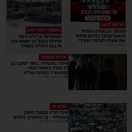
יש לאן לצאת
סמנטו - ניסור בטון
מתחם הבאולינג הגדול
והאטרקטיבי בדרום פותח
משפצים? צריכים ניסור
את שעריו לציבור החרדי
וקידוח בטון? כך תעשו את
זה נכון ותוזילו במחיר
מקודם
|
01:35
מקודם
|
02:14
פירות ההסתה
אימה באשדוד: בחור ישיבה בן
13 נשדד באיומי רצח –
המשטרה הקימה צח”מ
מנחם דויטש
22:32
שימו לב
שינוי חריג במועד השוק
באשדוד – זה התאריך החדש
מנחם דויטש
16:07