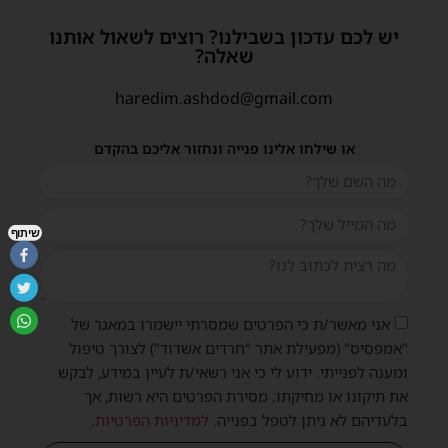
יש לכם עדכון בשבילנו? רוצים לשאול אותנו
שאלה?
haredim.ashdod@gmail.com
או שילחו אלינו פנייה ונחזור אליכם בהקדם
שיתוף
אני מאשר/ת כי הפרטים שמסרתי יישמרו במאגר של
"אמפסיס" (מפעילת אתר "חרדים אשדוד") לצורך טיפול
ומענה לפנייתי. ידוע לי כי אני רשאי/ת לעיין במידע, לבקש
את תיקונו או מחיקתו. מסירת הפרטים היא רשות, אך
בלעדיהם לא ניתן לטפל בפנייה.
למדיניות הפרטיות
.