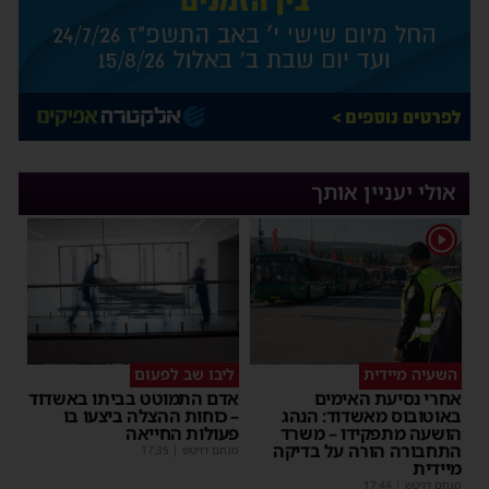
אולי יעניין אותך
1
השעיה מיידית
ליבו שב לפעום
אחרי נסיעת האימים
אדם התמוטט בביתו באשדוד
באוטובוס מאשדוד: הנהג
– כוחות ההצלה ביצעו בו
הושעה מתפקידו – משרד
פעולות החייאה
התחבורה הורה על בדיקה
מנחם דויטש
|
17:35
מיידית
מנחם דויטש
|
17:44