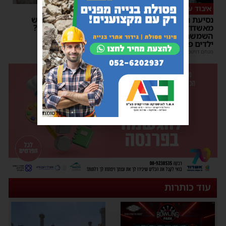
איבוד עשתונות
צפו
נסיעת האימים באוטובוס
על מה שוחחו מ"מ ראש
מאשדוד: הנהג ניפץ את
העיר והחיד"א אברג׳ל?
השמשה לעיני הנוסעים –
יוסי יחזקאלי
|
23:37
ילדים פרצו בבכי
מנחם דויטש
|
11:34
| 1 תגובות
פרסומת
עוד כותרות