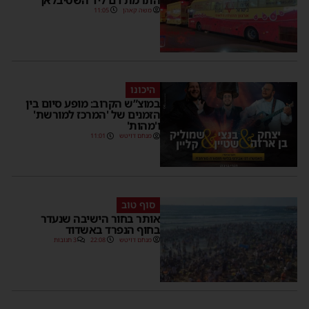
משה קאהן
11:05
היכונו
במוצ”ש הקרוב: מופע סיום בין
הזמנים של 'המרכז למורשת'
ו'מהות'
מנחם דויטש
11:01
סוף טוב
אותר בחור הישיבה שנעדר
בחוף הנפרד באשדוד
מנחם דויטש
22:08
3 תגובות