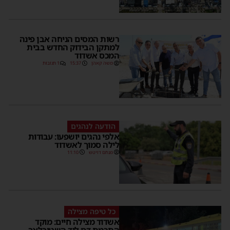
רשות המסים הניחה אבן פינה
למתקן הבידוק החדש בבית
המכס אשדוד
משה קאהן
15:37
1 תגובות
הודעה לנהגים
אלפי נהגים יושפעו: עבודות
לילה סמוך לאשדוד
מנחם דויטש
11:10
כל טיפה מצילה
אשדוד מצילה חיים: מוקד
התרמת דם ליד השטיבלאך