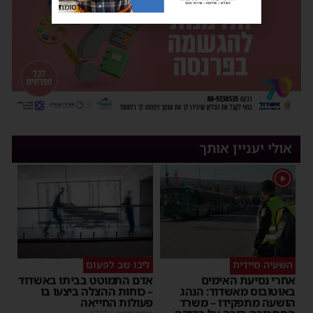
פרסומת
אולי יעניין אותך
1
השעיה מיידית
ליבו שב לפעום
אחרי נסיעת האימים
אדם התמוטט בביתו באשדוד
באוטובוס מאשדוד: הנהג
– כוחות ההצלה ביצעו בו
הושעה מתפקידו – משרד
פעולות החייאה