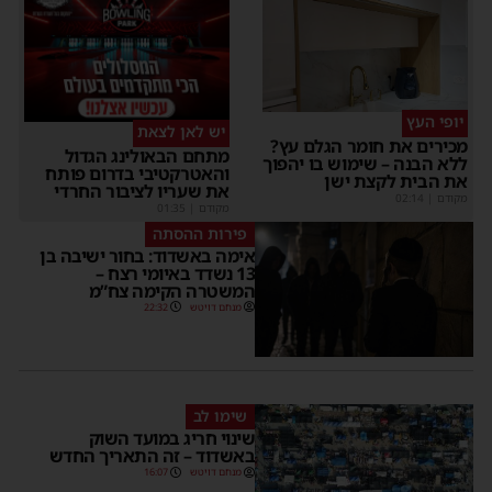
יופי העץ
יש לאן לצאת
מכירים את חומר הגלם עץ?
מתחם הבאולינג הגדול
ללא הבנה – שימוש בו יהפוך
והאטרקטיבי בדרום פותח
את הבית לקצת ישן
את שעריו לציבור החרדי
מקודם
|
02:14
מקודם
|
01:35
פירות ההסתה
אימה באשדוד: בחור ישיבה בן
13 נשדד באיומי רצח –
המשטרה הקימה צח”מ
מנחם דויטש
22:32
שימו לב
שינוי חריג במועד השוק
באשדוד – זה התאריך החדש
מנחם דויטש
16:07