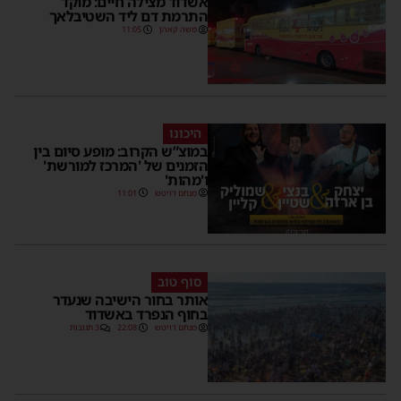
אשדוד מצילה חיים: מוקד
התרמת דם ליד השטיבלאך
משה קאהן
11:05
היכונו
במוצ”ש הקרוב: מופע סיום בין
הזמנים של 'המרכז למורשת'
ו'מהות'
מנחם דויטש
11:01
סוף טוב
אותר בחור הישיבה שנעדר
בחוף הנפרד באשדוד
מנחם דויטש
22:08
3 תגובות