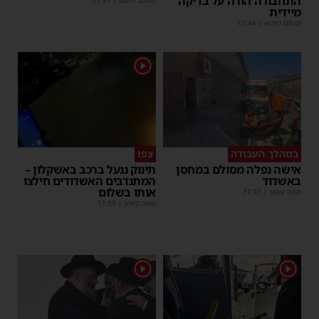
התחבורה הורה על בדיקה
מנחם דויטש
|
17:35
מיידית
מנחם דויטש
|
17:44
1
במהלך העבודה
צפו
אישה נפלה מסולם במחסן
תינוק ננעל ברכב באשקלון –
באשדוד
המתנדבים האשדודים חילצו
אותו בשלום
משה קאהן
|
17:31
משה קאהן
|
11:53
1
1