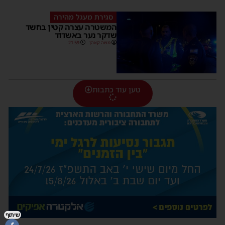
סגירת מעגל מהירה
המשטרה עצרה קטין בחשד
שדקר נער באשדוד
משה קאהן
21:59
טען עוד כתבות
שיתוף