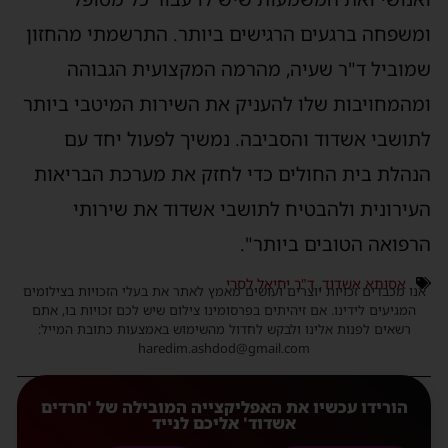
ומשפחה ברגעים הרגישים ביותר. התרשמתי מהחזון
שמוביל ד"ר שעיה, מהרמה המקצועית הגבוהה
ומהמחויבות שלו להעניק את השירות המיטבי ביותר
לתושבי אשדוד והסביבה. נמשיך לפעול יחד עם
הנהלת בית החולים כדי לחזק את מערכת הבריאות
העירונית ולהבטיח לתושבי אשדוד את שירותי
הרפואה הטובים ביותר".
אסותא אשדוד
,
ד"ר יחיאל לסרי
אנו מכבדים זכויות יוצרים ועושים מאמץ לאתר את בעלי הזכויות בצילומים
המגיעים לידינו. אם זיהיתים בפרסומינו צילום שיש לכם זכויות בו, אתם
רשאים לפנות אלינו ולבקש לחדול מהשימוש באמצעות כתובת המייל:
haredim.ashdod@gmail.com
הורידו עכשיו את האפליקצייה המובילה של 'חרדים
אשדוד' אליכם לנייד