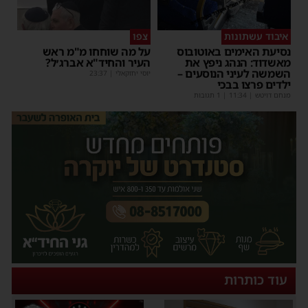
איבוד עשתונות
צפו
נסיעת האימים באוטובוס
על מה שוחחו מ"מ ראש
מאשדוד: הנהג ניפץ את
העיר והחיד"א אברג׳ל?
השמשה לעיני הנוסעים –
יוסי יחזקאלי
|
23:37
ילדים פרצו בבכי
מנחם דויטש
|
11:34
| 1 תגובות
עוד כותרות