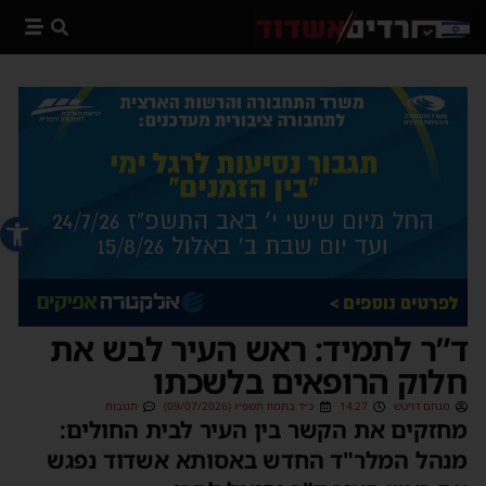
פתח סרג
ד”ר לתמיד: ראש העיר לבש את
חלוק הרופאים בלשכתו
מנחם דויטש
14:27
כ״ד בתמוז תשפ״ו (09/07/2026)
תגובות
מחזקים את הקשר בין העיר לבית החולים:
מנהל המלר"ד החדש באסותא אשדוד נפגש