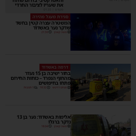
את שעריו לציבור החרדי
מקודם
|
01:35
סגירת מעגל מהירה
המשטרה עצרה קטין בחשד
שדקר נער באשדוד
משה קאהן
21:59
דרמה באשדוד
בחור ישיבה בן 15 נעדר
מהחוף הנפרד – כוחות החירום
פתחו בחיפושים
מנחם דויטש
18:32
1 תגובות
אלימות באשדוד: נער בן 13
נדקר ברגלו
משה קאהן
18:04