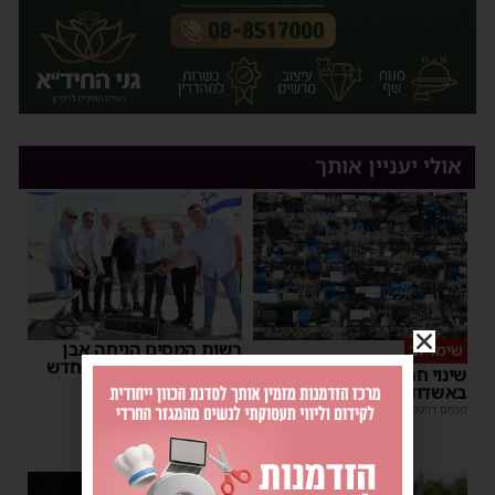
אולי יעניין אותך
רשות המסים הניחה אבן
שימו לב
פינה למתקן הבידוק החדש
שינוי חריג במועד השוק
בבית המכס אשדוד
באשדוד – זה התאריך החדש
משה קאהן
|
15:37
מנחם דויטש
|
16:07