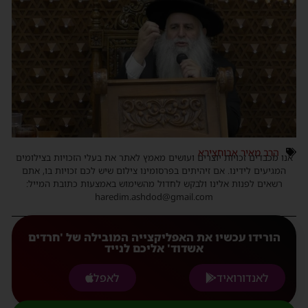
הרב מאיר אבוחצירא
אנו מכבדים זכויות יוצרים ועושים מאמץ לאתר את בעלי הזכויות בצילומים
המגיעים לידינו. אם זיהיתים בפרסומינו צילום שיש לכם זכויות בו, אתם
רשאים לפנות אלינו ולבקש לחדול מהשימוש באמצעות כתובת המייל:
haredim.ashdod@gmail.com
הורידו עכשיו את האפליקצייה המובילה של 'חרדים
אשדוד' אליכם לנייד
לאנדורואיד
לאפל