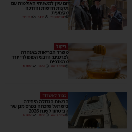
יום עיון למשגיחי האולמות עם
תקנות חדשות והדרכה
מקצועית
יוסי יחזקאלי
14:11
1 תגובות
ריקול
משרד הבריאות באזהרה
לצרכנים: הדבש הפופולרי יורד
מהמדפים
מנחם דויטש
06:57
1 תגובות
כבוד לאשדוד
הרשות הגדולה היחידה
בישראל שזכתה בפרס מגן שר
הביטחון לשנת 2026
מנחם דויטש
18:36
1 תגובות