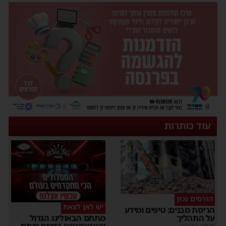
עוד כותרות
הורסים נכון
יש לאן לצאת
הריסת מבנים: טיפים ומידע
על התהליך
מתחם הבאולינג הגדול
והאטרקטיבי בדרום פותח
מקודם
|
02:14