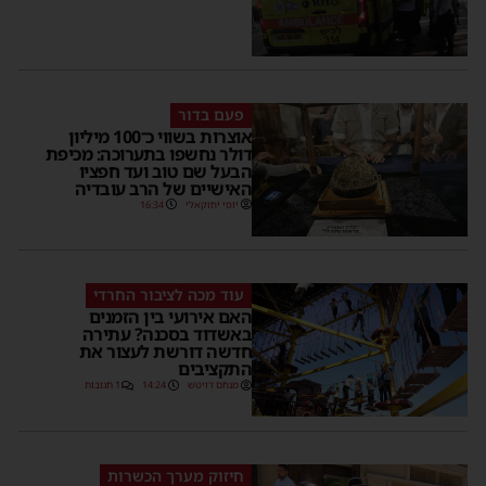
פעם בדור
אוצרות בשווי כ־100 מיליון
דולר נחשפו בתערוכה: מכיפת
הבעל שם טוב ועד חפציו
האישיים של הרב עובדיה
יוסי יחזקאלי
16:34
עוד מכה לציבור החרדי
האם אירועי בין הזמנים
באשדוד בסכנה? עתירה
חדשה דורשת לעצור את
התקציבים
מנחם דויטש
14:24
1 תגובות
חיזוק מערך הכשרות