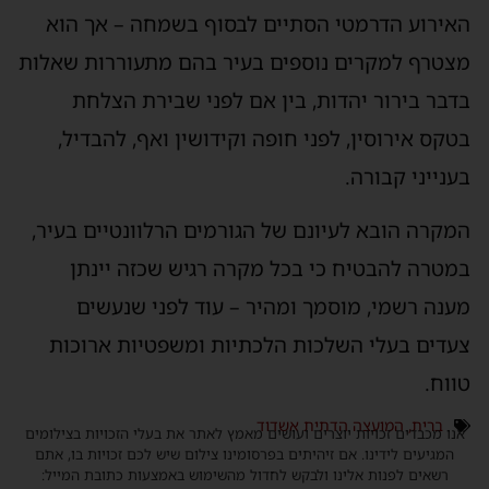
אירוע הדרמטי הסתיים לבסוף בשמחה – אך הוא
צטרף למקרים נוספים בעיר בהם מתעוררות שאלות
דבר בירור יהדות, בין אם לפני שבירת הצלחת
טקס אירוסין, לפני חופה וקידושין ואף, להבדיל,
ענייני קבורה.
מקרה הובא לעיונם של הגורמים הרלוונטיים בעיר,
מטרה להבטיח כי בכל מקרה רגיש שכזה יינתן
ענה רשמי, מוסמך ומהיר – עוד לפני שנעשים
עדים בעלי השלכות הלכתיות ומשפטיות ארוכות
ווח.
ברית
,
המועצה הדתית אשדוד
נו מכבדים זכויות יוצרים ועושים מאמץ לאתר את בעלי הזכויות בצילומים
המגיעים לידינו. אם זיהיתים בפרסומינו צילום שיש לכם זכויות בו, אתם
רשאים לפנות אלינו ולבקש לחדול מהשימוש באמצעות כתובת המייל: