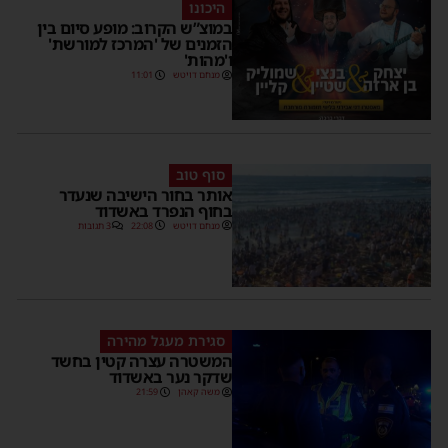
היכונו
במוצ”ש הקרוב: מופע סיום בין
הזמנים של 'המרכז למורשת'
ו'מהות'
מנחם דויטש
11:01
סוף טוב
אותר בחור הישיבה שנעדר
בחוף הנפרד באשדוד
מנחם דויטש
22:08
3 תגובות
סגירת מעגל מהירה
המשטרה עצרה קטין בחשד
שדקר נער באשדוד
משה קאהן
21:59