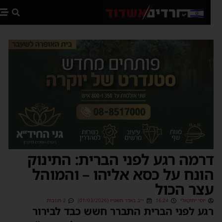
פת
רמה רגע לפני הברית: התינוק
ונח על כסא אליהו – והמוהל
צר הכול
יוסי יחזקאלי
16:24
י״ב באדר תשפ״ו (01/03/2026)
2 תגובות
גע לפני הברית התברר חשש כבד לבירור