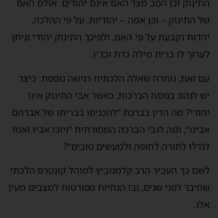
תינוק וכן הסב מצד האם אינם יהודים. אולם האם
ל התינוק – וכן אמה – יהודיות. על פי ההלכה,
הדות נקבעת על פי האם, ולפיכך התינוק יהודי וניתן
ערוך לו ברית מילה כדת וכדין.
ם זאת, נותרה שאלה הלכתית רגישה נוספת: כיצד
ש לנהוג בנוסח הברכות, כאשר אבי התינוק אינו
הודי? מה הדין בברכת “להכניסו בבריתו של אברהם
בינו”, ומה לגבי הברכה המסורתית “ויזכו אביו ואמו
גדלו לתורה לחופה ולמעשים טובים”?
שם כך העביר הרב קלמנוביץ למוהל קונטרס הלכתי
חיבר לפני שנים, ובו הנחיות מפורטות למצבים מעין
לו.