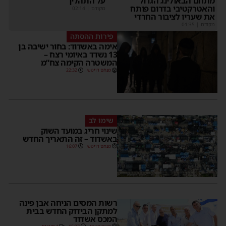
על התהליך
תחם הבאולינג הגדול
האטרקטיבי בדרום פותח
מקודם
|
02:14
ת שעריו לציבור החרדי
קודם
|
01:35
פירות ההסתה
אימה באשדוד: בחור ישיבה בן
13 נשדד באיומי רצח –
המשטרה הקימה צח”מ
מנחם דויטש
22:32
שימו לב
שינוי חריג במועד השוק
באשדוד – זה התאריך החדש
מנחם דויטש
16:07
רשות המסים הניחה אבן פינה
למתקן הבידוק החדש בבית
המכס אשדוד