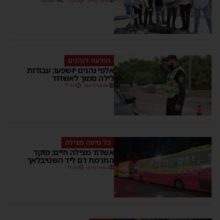
משה קאהן
15:37
1 תגובות
הודעה לנהגים
אלפי נהגים יושפעו: עבודות
לילה סמוך לאשדוד
מנחם דויטש
11:10
כל טיפה מצילה
אשדוד מצילה חיים: מוקד
התרמת דם ליד השטיבלאך
משה קאהן
11:05