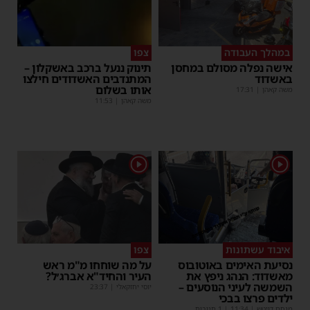
במהלך העבודה
צפו
אישה נפלה מסולם במחסן
תינוק ננעל ברכב באשקלון –
באשדוד
המתנדבים האשדודים חילצו
אותו בשלום
משה קאהן
|
17:31
משה קאהן
|
11:53
1
1
איבוד עשתונות
צפו
נסיעת האימים באוטובוס
על מה שוחחו מ"מ ראש
מאשדוד: הנהג ניפץ את
העיר והחיד"א אברג׳ל?
השמשה לעיני הנוסעים –
יוסי יחזקאלי
|
23:37
ילדים פרצו בבכי
מנחם דויטש
|
11:34
| 1 תגובות