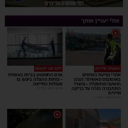
אולי יעניין אותך
1
השעיה מיידית
ליבו שב לפעום
אחרי נסיעת האימים
אדם התמוטט בביתו באשדוד
באוטובוס מאשדוד: הנהג
– כוחות ההצלה ביצעו בו
הושעה מתפקידו – משרד
פעולות החייאה
התחבורה הורה על בדיקה
מנחם דויטש
|
17:35
מיידית
מנחם דויטש
|
17:44
1