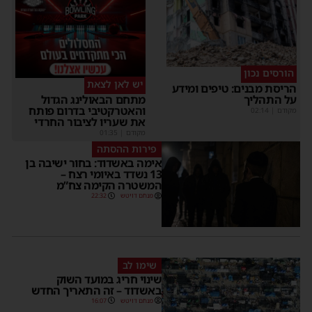
הורסים נכון
יש לאן לצאת
ריסת מבנים: טיפים ומידע
ל התהליך
מתחם הבאולינג הגדול
והאטרקטיבי בדרום פותח
קודם
|
02:14
את שעריו לציבור החרדי
מקודם
|
01:35
פירות ההסתה
אימה באשדוד: בחור ישיבה בן
13 נשדד באיומי רצח –
המשטרה הקימה צח”מ
מנחם דויטש
22:32
שימו לב
שינוי חריג במועד השוק
באשדוד – זה התאריך החדש
מנחם דויטש
16:07