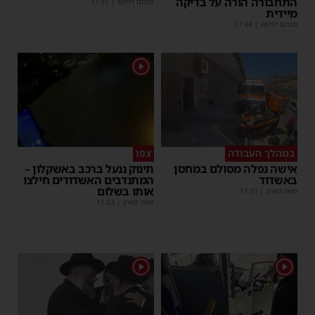
התחבורה הורה על בדיקה
מנחם דויטש
|
17:35
מיידית
מנחם דויטש
|
17:44
1
במהלך העבודה
צפו
אישה נפלה מסולם במחסן
תינוק ננעל ברכב באשקלון –
באשדוד
המתנדבים האשדודים חילצו
אותו בשלום
משה קאהן
|
17:31
משה קאהן
|
11:53
1
1