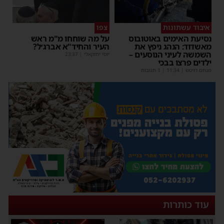
איבוד עשתונות
צפו
נסיעת האימים באוטובוס
על מה שוחחו מ"מ ראש
מאשדוד: הנהג ניפץ את
העיר והחיד"א אברג׳ל?
השמשה לעיני הנוסעים –
יוסי יחזקאלי
|
23:37
ילדים פרצו בבכי
מנחם דויטש
|
11:34
| 1 תגובות
עוד כותרות