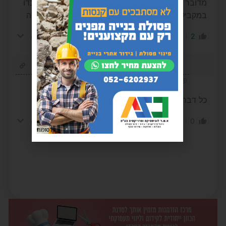
מדובר הרי על אברכים נשואים עכשיו יחתמו קבע יעבדו
במקביל או ילמדו בכולל ובמקביל ו"יעבדו"גם במשטרה
-1
2
הגב לתגובה
הצג תשובות
(1)
אפרים משעל
1 שנה לפני
כל דבר בהסכמה אני בעד
0
0
הגב לתגובה
הצג תשובות
(1)
פרסומת