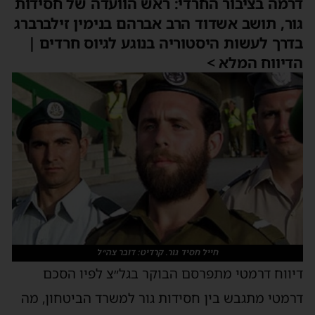
רמה בציבור החרדי: ראש הוועדה של חסידות
ור, תושב אשדוד הרב אברהם בנימין זילברברג
דרך לעשות היסטוריה בנוגע לגיוס חרדים |
דיווח המלא >
חייל חסיד גור. קרדיט: דובר צה״ל
יווח דרמטי מתפרסם הבוקר בגל״צ לפיו הסכם
רמטי מתגבש בין חסידות גור למשרד הביטחון, מה