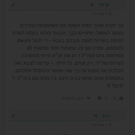
Yif’at
1 שנה לפני
אני ימנית ואינני יכולה לשאת את השתמטות החרדים
מגיוס. לעזאזל; תתגייסו כבר. הבנות יכולות בקלות לשרת
לפחות בשירות לאומי והבנים בצבא – די לגזול ולעשוק
ולהתפנק. גמרנו עם זה. עמותות חסד נפלאות לא
מחליפות גיוס לצה״ל ! רק את זק״א הייתי מחשיבה
כשירות צה״לי, רק אותם. כל היתר = קדימה לצבא. ואל
תבלבלו את המוח על-כך שאי אפשר להתפלל ולהלחם.
במטוסים אתם מתערבבים היטב בין כולם וגם בחו״ל; די
לניצול !!!
-1
0
הגב לתגובה
רות
1 שנה לפני