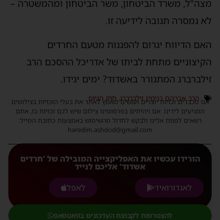
צה"ל, משרד הביטחון, משר הביטחון ומהמשטרה –
א נמסרה תגובה לידיעה זו.
אם הדיווח יגרום להפגנות מטעם החרדים
קיצוניים מתחת לביתו של אדריכל ההסכם הרב
ילברברג המתגורר באשדוד? ימים יגידו.
הרב אברהם בנימין זילברברג
,
חוק הגיוס
נו מכבדים זכויות יוצרים ועושים מאמץ לאתר את בעלי הזכויות בצילומים
המגיעים לידינו. אם זיהיתים בפרסומינו צילום שיש לכם זכויות בו, אתם
רשאים לפנות אלינו ולבקש לחדול מהשימוש באמצעות כתובת המייל:
haredim.ashdod@gmail.com
הורידו עכשיו את האפליקצייה המובילה של 'חרדים
אשדוד' אליכם לנייד
לאנדורואיד
לאפל
להצטרפות לקבוצת העדכונים בוואטסאפ