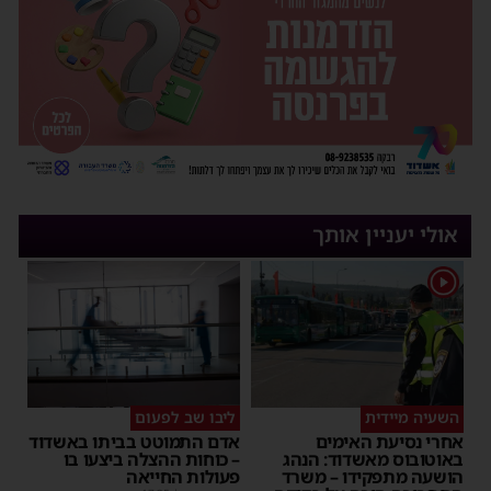
אולי יעניין אותך
1
השעיה מיידית
ליבו שב לפעום
אחרי נסיעת האימים
אדם התמוטט בביתו באשדוד
באוטובוס מאשדוד: הנהג
– כוחות ההצלה ביצעו בו
הושעה מתפקידו – משרד
פעולות החייאה