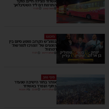
אשדוד מצילה חיים: מוקד
התרמת דם ליד השטיבלאך
משה קאהן
11:05
היכונו
במוצ”ש הקרוב: מופע סיום בין
הזמנים של 'המרכז למורשת'
ו'מהות'
מנחם דויטש
11:01
סוף טוב
אותר בחור הישיבה שנעדר
בחוף הנפרד באשדוד
מנחם דויטש
22:08
3 תגובות