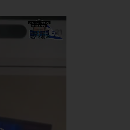
נגן
וידאו