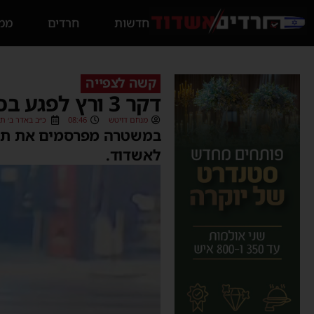
חדשות
חרדים
ממס
קשה לצפייה
דקר 3 ורץ לפגע בכוחות הביטחון – צפו בתיעוד הפיגוע וחיסול המחבל
מנחם דויטש
08:46
כ״ב באדר ב׳ תשפ״ד (24
במשטרה מפרסמים את תיעו
לאשדוד.