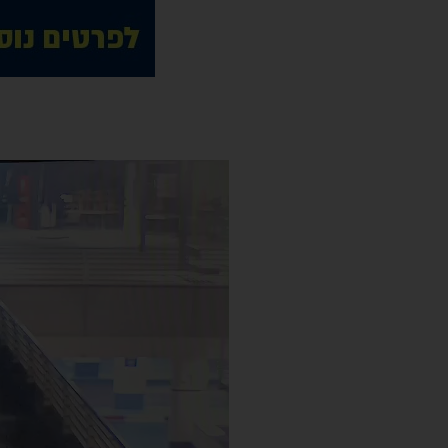
נגן
וידאו