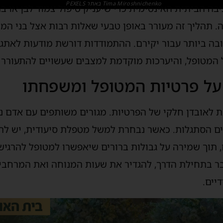
Tima Miroshnichenko באתר PEXELS
ה הביתית האינטימית כדי שיעניק טיפול צמוד לבן או ב
. תהליך זה מעורר באופן טבעי שאלות רבות אצל בני ה
בה ביותר עבור יקירם. ההתמודדות דורשת מודעות לאתגר
ל המטופל, והיערכות מוקדמת למצבים שעשויים להתעור
על פרטיות המטופל ומשפחתו
ת לאובדן חלקי של הפרטיות. מגורים משותפים עם אדם נ
 הסתגלות. כאשר נבחרת למשל מטפלת סיעודית, יש לה
תוך שמירה על גבולות ברורים שיאפשרו למטופל להרגיש 
בר בתחילת הדרך, להגדיר את שעות המנוחה ואת המרחבי
יים.