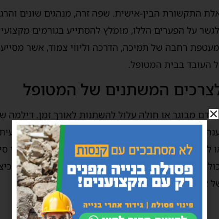
ת התקשורת הבין-אישית. שפה זרה, מנהגים שונים והרגל
 לגשר על הפערים הללו, מומלץ להסתייע בגורמים מקצועיי
עטפת רחבה של תמיכה, הדרכה וליווי צמוד, אשר מסייעי
ל העובד בבית המטופל.
צרכים המשתנים של המטופל
אדם מבוגר או חולה עלול להשתנות לאורך זמן. דילמה שכ
ה הולם גם כאשר הצרכים הופכים למורכבים יותר. לעית
 לביצוע פעולות מורכבות. במקרים אלו, קבלת שירותי סי
כולים לבצע הערכת מצב תקופתית, להדריך את העובד כי
ל אנשי מקצוע נוספים במערך הטיפולי.