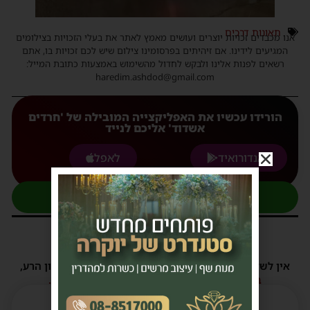
תאונות דרכים
אנו מכבדים זכויות יוצרים ועושים מאמץ לאתר את בעלי הזכויות בצילומים
המגיעים לידינו. אם זיהיתים בפרסומינו צילום שיש לכם זכויות בו, אתם
רשאים לפנות אלינו ולבקש לחדול מהשימוש באמצעות כתובת המייל:
haredim.ashdod@gmail.com
הורידו עכשיו את האפליקצייה המובילה של 'חרדים
אשדוד' אליכם לנייד
לאנדורואיד
לאפל
להצטרפות לקבוצת העדכונים בוואטסאפ
תגובות
אין לשלוח תגובות שאינם הולמות או מכילות דברי לשון הרע,
הסתה ורכילות.
במידה ולא ניתן להגיב - הכתבה סגורה לתגובות.