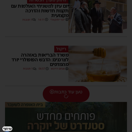
יום עיון למשגיחי האולמות עם
תקנות חדשות והדרכה
מקצועית
יוסי יחזקאלי
14:11
1 תגובות
ריקול
משרד הבריאות באזהרה
לצרכנים: הדבש הפופולרי יורד
מהמדפים
מנחם דויטש
06:57
1 תגובות
טען עוד כתבות
שיתוף