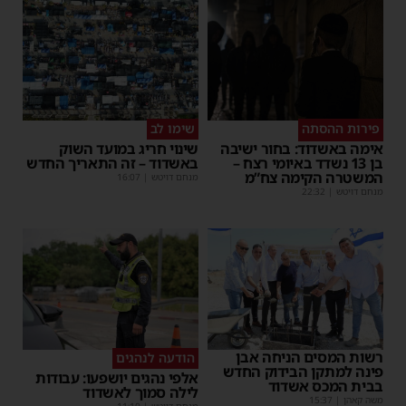
פירות ההסתה
שימו לב
אימה באשדוד: בחור ישיבה
שינוי חריג במועד השוק
בן 13 נשדד באיומי רצח –
באשדוד – זה התאריך החדש
המשטרה הקימה צח”מ
מנחם דויטש
|
16:07
מנחם דויטש
|
22:32
רשות המסים הניחה אבן
הודעה לנהגים
פינה למתקן הבידוק החדש
אלפי נהגים יושפעו: עבודות
בבית המכס אשדוד
לילה סמוך לאשדוד
משה קאהן
|
15:37