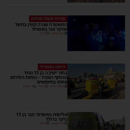
סגירת מעגל מהירה
המשטרה עצרה קטין בחשד
שדקר נער באשדוד
משה קאהן
21:59
דרמה באשדוד
בחור ישיבה בן 15 נעדר
מהחוף הנפרד – כוחות החירום
פתחו בחיפושים
מנחם דויטש
18:32
1 תגובות
אלימות באשדוד: נער בן 13
נדקר ברגלו
משה קאהן
18:04