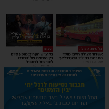
מנחם דויטש
|
11:10
כל טיפה מצילה
היכונו
אשדוד מצילה חיים: מוקד
במוצ”ש הקרוב: מופע סיום
התרמת דם ליד השטיבלאך
בין הזמנים של 'המרכז
למורשת' ו'מהות'
משה קאהן
|
11:05
מנחם דויטש
|
11:01