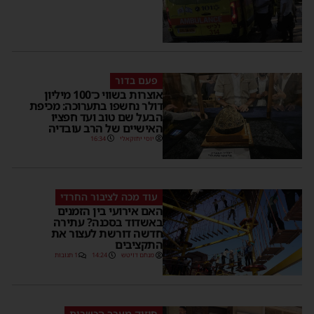
פעם בדור
אוצרות בשווי כ־100 מיליון
דולר נחשפו בתערוכה: מכיפת
הבעל שם טוב ועד חפציו
האישיים של הרב עובדיה
יוסי יחזקאלי
16:34
עוד מכה לציבור החרדי
האם אירועי בין הזמנים
באשדוד בסכנה? עתירה
חדשה דורשת לעצור את
התקציבים
מנחם דויטש
14:24
1 תגובות
חיזוק מערך הכשרות