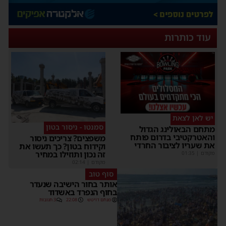
עוד כותרות
יש לאן לצאת
סמנטו - ניסור בטון
מתחם הבאולינג הגדול
והאטרקטיבי בדרום פותח
משפצים? צריכים ניסור
את שעריו לציבור החרדי
וקידוח בטון? כך תעשו את
זה נכון ותוזילו במחיר
מקודם
|
01:35
מקודם
|
02:14
סוף טוב
אותר בחור הישיבה שנעדר
בחוף הנפרד באשדוד
מנחם דויטש
22:08
3 תגובות