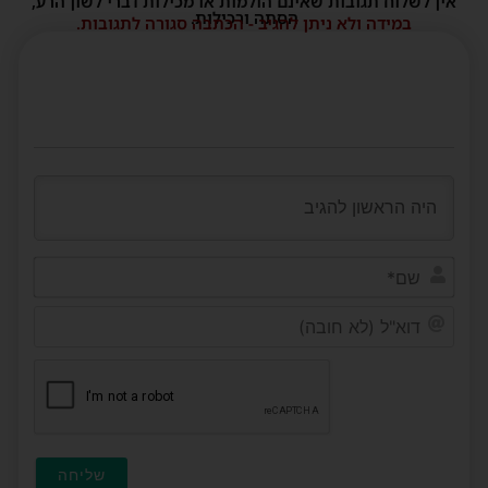
אין לשלוח תגובות שאינם הולמות או מכילות דברי לשון הרע,
הסתה ורכילות.
במידה ולא ניתן להגיב - הכתבה סגורה לתגובות.
שם*
דוא"ל
(לא
חובה