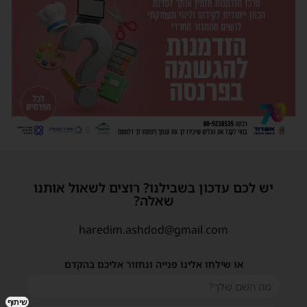
יש לכם עדכון בשבילנו? רוצים לשאול אותנו
שאלה?
haredim.ashdod@gmail.com
או שילחו אלינו פנייה ונחזור אליכם בהקדם
שיתוף