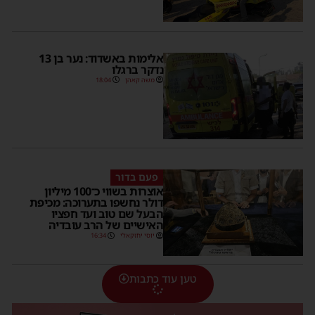
אלימות באשדוד: נער בן 13
נדקר ברגלו
משה קאהן
18:04
פעם בדור
אוצרות בשווי כ־100 מיליון
דולר נחשפו בתערוכה: מכיפת
הבעל שם טוב ועד חפציו
האישיים של הרב עובדיה
יוסי יחזקאלי
16:34
טען עוד כתבות