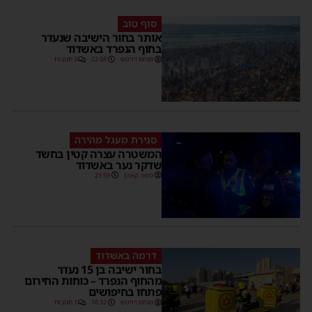
סוף טוב
אותר בחור הישיבה שנעדר
בחוף הנפרד באשדוד
מנחם דויטש
22:08
3 תגובות
סגירת מעגל מהירה
המשטרה עצרה קטין בחשד
שדקר נער באשדוד
משה קאהן
21:59
דרמה באשדוד
בחור ישיבה בן 15 נעדר
מהחוף הנפרד – כוחות החירום
פתחו בחיפושים
מנחם דויטש
18:32
1 תגובות