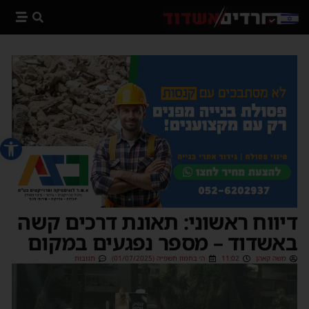
פתח סרג
דיווח ראשוני: תאונת דרכים קשה
באשדוד – מספר נפגעים במקום
משה קאהן
11:02
ה׳ בתמוז תשפ״ה (01/07/2025)
תגובות