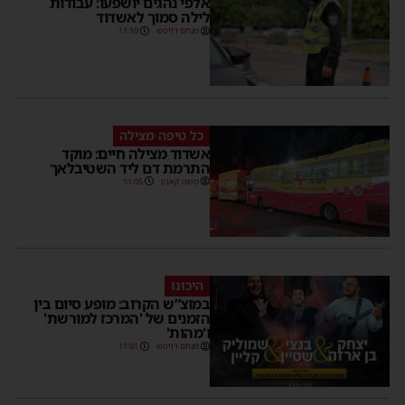
אלפי נהגים יושפעו: עבודות
לילה סמוך לאשדוד
מנחם דויטש
11:10
כל טיפה מצילה
אשדוד מצילה חיים: מוקד
התרמת דם ליד השטיבלאך
משה קאהן
11:05
היכונו
במוצ”ש הקרוב: מופע סיום בין
הזמנים של 'המרכז למורשת'
ו'מהות'
מנחם דויטש
11:01