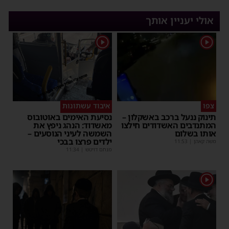
אולי יעניין אותך
1
1
צפו
איבוד עשתונות
תינוק ננעל ברכב באשקלון –
נסיעת האימים באוטובוס
המתנדבים האשדודים חילצו
מאשדוד: הנהג ניפץ את
אותו בשלום
השמשה לעיני הנוסעים –
ילדים פרצו בבכי
משה קאהן
|
11:53
מנחם דויטש
|
11:34
1