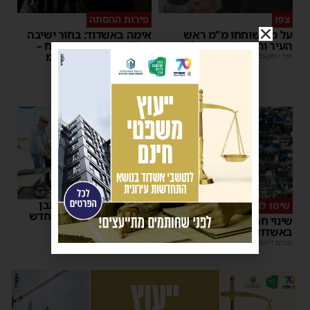
צפו
פירות ההסתה
על מה שוחחו מ"מ ראש
אימה באשדוד: בחור ישיבה
העיר והחיד"א אברג׳ל?
בן 13 נשדד באיומי רצח –
המשטרה הקימה צח”מ
יוסי יחזקאלי
|
23:37
מנחם דויטש
|
22:32
רשות המסים הניחה אבן
שימו לב
פינה למתקן הבידוק החדש
שינוי חריג במועד השוק
בבית המכס אשדוד
באשדוד – זה התאריך החדש
פרסומת
משה קאהן
|
15:37
מנחם דויטש
|
16:07