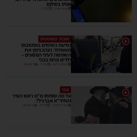
אותו בשלום
משה קאהן
11:53
איבוד עשתונות
1
נסיעת האימים באוטובוס
מאשדוד: הנהג ניפץ את
השמשה לעיני הנוסעים –
ילדים פרצו בבכי
מנחם דויטש
11:34
1 תגובות
צפו
1
על מה שוחחו מ"מ ראש העיר
והחיד"א אברג׳ל?
יוסי יחזקאלי
23:37
1 תגובות