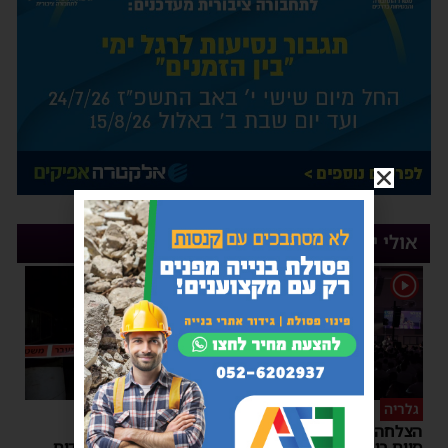
אולי יעניין אותך
1
גלריה
בתוך זמן קצר
הצלחה מסחררת למופע
ניסיון חיסול העבריין
סיום בין הזמנים של 'המרכז
באשדוד: חמישה חשודים