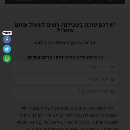
יש לכם עדכון בשבילנו? רוצים לשאול אותנו
שאלה?
שיתוף
haredim.ashdod@gmail.com
או שילחו אלינו פנייה ונחזור אליכם בהקדם
אני מאשר/ת כי הפרטים שמסרתי יישמרו במאגר של
"אמפסיס" (מפעילת אתר "חרדים אשדוד") לצורך טיפול
ומענה לפנייתי. ידוע לי כי אני רשאי/ת לעיין במידע, לבקש
את תיקונו או מחיקתו. מסירת הפרטים היא רשות, אך