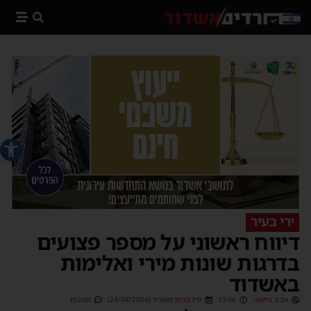
פתח סרג
ירי בעיר
דיווח ראשוני על מספר פצועים
בדרגות שונות מירי ואלימות
באשדוד
אביב נחשוני
13:46
ט״ז בניסן תשפ״ד (24/04/2024)
תגובות