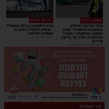
השעיה מיידית
ליבו שב לפעום
אחרי נסיעת האימים
אדם התמוטט בביתו באשדוד
באוטובוס מאשדוד: הנהג
– כוחות ההצלה ביצעו בו
הושעה מתפקידו – משרד
פעולות החייאה
התחבורה הורה על בדיקה
מנחם דויטש
|
17:35
מיידית
מנחם דויטש
|
17:44
| 3 תגובות
עוד כותרות