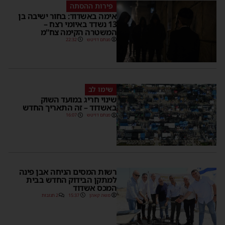
פירות ההסתה
אימה באשדוד: בחור ישיבה בן
13 נשדד באיומי רצח –
המשטרה הקימה צח”מ
מנחם דויטש
22:32
שימו לב
שינוי חריג במועד השוק
באשדוד – זה התאריך החדש
מנחם דויטש
16:07
רשות המסים הניחה אבן פינה
למתקן הבידוק החדש בבית
המכס אשדוד
משה קאהן
15:37
2 תגובות