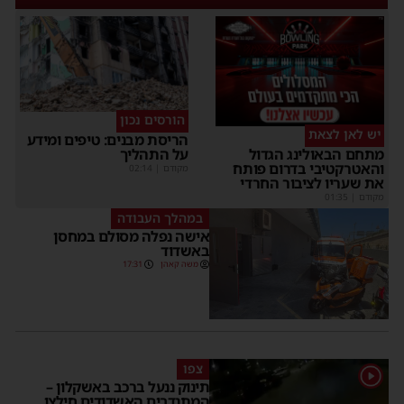
הורסים נכון
יש לאן לצאת
הריסת מבנים: טיפים ומידע
על התהליך
מתחם הבאולינג הגדול
והאטרקטיבי בדרום פותח
מקודם
|
02:14
את שעריו לציבור החרדי
מקודם
|
01:35
במהלך העבודה
אישה נפלה מסולם במחסן
באשדוד
משה קאהן
17:31
צפו
1
תינוק ננעל ברכב באשקלון –
המתנדבים האשדודים חילצו