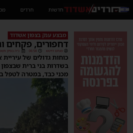
חדשות
חרדים
ממס
מבצע ענק בצפון אשדוד
דחפורים, פקחים וג
מנחם דויטש
06:58
כ״ה בסיון תשפ״ו (6/2026
כוחות גדולים של עיריית 
בשדרות בני ברית שבצפון 
מכני כבד, במטרה לטפל ב