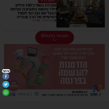
פעם בדור
אוצרות בשווי כ־100 מיליון
דולר נחשפו בתערוכה: מכיפת
הבעל שם טוב ועד חפציו
האישיים של הרב עובדיה
יוסי יחזקאלי
16:34
טען עוד כתבות
שיתוף