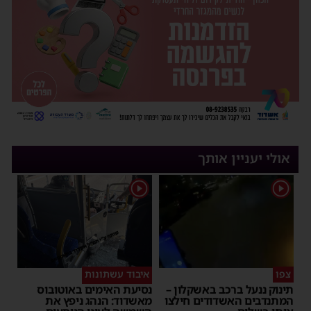
אולי יעניין אותך
1
1
צפו
איבוד עשתונות
תינוק ננעל ברכב באשקלון –
נסיעת האימים באוטובוס
המתנדבים האשדודים חילצו
מאשדוד: הנהג ניפץ את