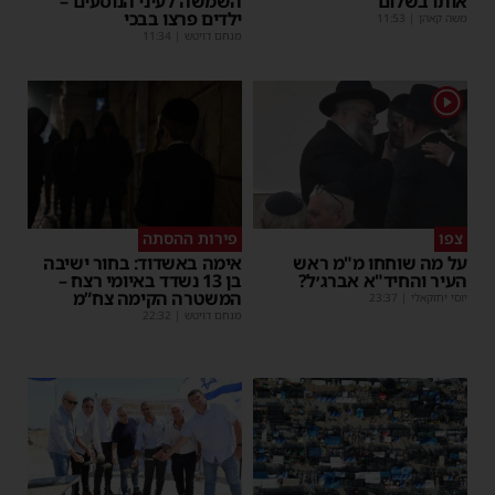
אותו בשלום
השמשה לעיני הנוסעים –
ילדים פרצו בבכי
משה קאהן
|
11:53
מנחם דויטש
|
11:34
1
צפו
פירות ההסתה
על מה שוחחו מ"מ ראש
אימה באשדוד: בחור ישיבה
העיר והחיד"א אברג׳ל?
בן 13 נשדד באיומי רצח –
המשטרה הקימה צח”מ
יוסי יחזקאלי
|
23:37
מנחם דויטש
|
22:32