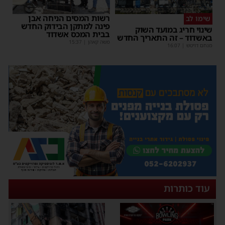
רשות המסים הניחה אבן
שימו לב
פינה למתקן הבידוק החדש
שינוי חריג במועד השוק
בבית המכס אשדוד
באשדוד – זה התאריך החדש
משה קאהן
|
15:37
מנחם דויטש
|
16:07
עוד כותרות