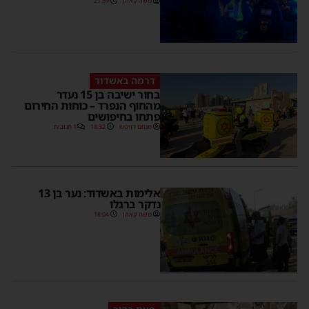
משה קאהן
21:59
דרמה באשדוד
בחור ישיבה בן 15 נעדר
מהחוף הנפרד – כוחות החירום
פתחו בחיפושים
מנחם דויטש
18:32
1 תגובות
אלימות באשדוד: נער בן 13
נדקר ברגלו
משה קאהן
18:04