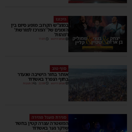
היכונו
במוצ”ש הקרוב: מופע סיום בין
הזמנים של 'המרכז למורשת'
ו'מהות'
מנחם דויטש
11:01
סוף טוב
אותר בחור הישיבה שנעדר
בחוף הנפרד באשדוד
מנחם דויטש
22:08
3 תגובות
סגירת מעגל מהירה
המשטרה עצרה קטין בחשד
שדקר נער באשדוד