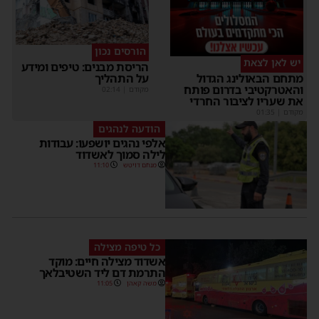
הורסים נכון
יש לאן לצאת
הריסת מבנים: טיפים ומידע
על התהליך
מתחם הבאולינג הגדול
והאטרקטיבי בדרום פותח
מקודם
|
02:14
את שעריו לציבור החרדי
מקודם
|
01:35
הודעה לנהגים
אלפי נהגים יושפעו: עבודות
לילה סמוך לאשדוד
מנחם דויטש
11:10
כל טיפה מצילה
אשדוד מצילה חיים: מוקד
התרמת דם ליד השטיבלאך
משה קאהן
11:05