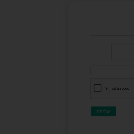
דוא"ל
(לא
חובה)