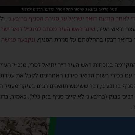
סניף הדואר ברובע ג׳ שיסגר החל ממחר. צילום: חרדים אשדוד
 לאחר הודעת דואר ישראל על סגירת הסניף ברובע ג׳
, ו
צה וראש העיר,
שיגר ראש העיר מכתב למנכ״ל דואר ישר
ד בדואר דבקו בהחלטתם על סגירת הסניף,
ונקבעה פגישה 
קיימה בנוכחות ראש העיר ד״ר יחיאל לסרי, מנכ״ל העיירי
חד עם בכירי רשות הדואר סירבו האחרונים לקבל את עמדת 
ניף ברובע ג׳, דבר ששימש תושבים רבים בעיקר מעגיל ה
בים כבנק (ברובע ג׳ לא קיים סניף בנק כלל). כאמור, ב
.