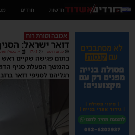
חדשות
חרדים
ממס
אכזבה ומורת רוח
דואר ישראל: הסניף
מנחם דויטש
17:43
י״ז בכסלו תשפ״ג (2/2022
בתום פגישה שקיים ראש ה
בהמשך הפעלת סניף הדואר
רגליהם לסניפי דואר ברוב