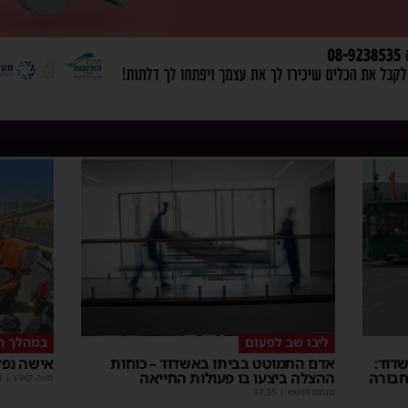
ליבו שב לפעום
במהלך ה
דוד:
אדם התמוטט בביתו באשדוד – כוחות
אישה נפל
חבורה
ההצלה ביצעו בו פעולות החייאה
משה קאהן
|
1
מנחם דויטש
|
17:35