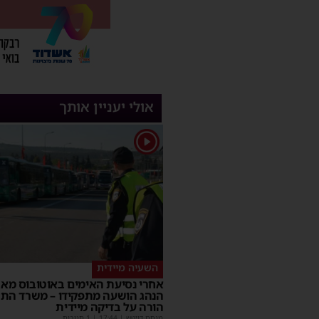
אולי יעניין אותך
1
השעיה מיידית
אחרי נסיעת האימים באוטובוס מאש
הנהג הושעה מתפקידו – משרד הת
הורה על בדיקה מיידית
מנחם דויטש
|
17:44
| 1 תגובות