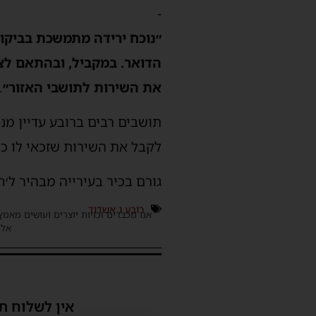
-
״נוכח ירידה מתמשכת בביקו
ה
דואר.
במקביל, ובהתאם לצ
את השירות לתושבי האזור״
.
תושבים רבים ברובע עדיין מ
לקבל את השירות שזכאי לו כל
גורם בכיר בעירייה מבהיר ל׳ח
רובע ג אשדוד
אנו מכבדים זכויות יוצרים ועושים מאמץ
אלינ
אין לשלוח ת