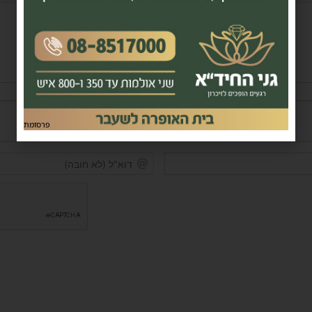
פרסומת
שם*