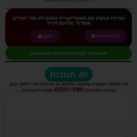
haredim.ashdod@gmail.com
הורידו עכשיו את האפליקצייה המובילה של 'חרדים
אשדוד' אליכם לנייד
לאנדורואיד
לאפל
להצטרפות לקבוצת העדכונים בוואטסאפ
40 תגובות
אין לשלוח תגובות שאינם הולמות או מכילות דברי לשון הרע,
הסתה ורכילות.
במידה ולא ניתן להגיב - הכתבה סגורה לתגובות.