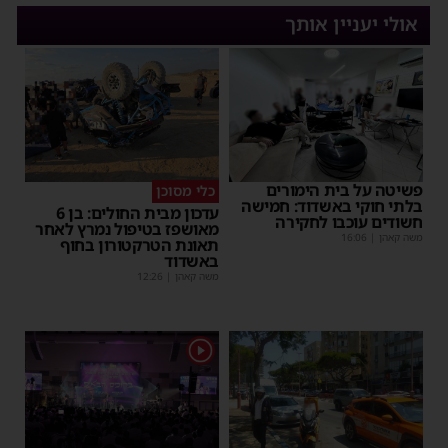
אולי יעניין אותך
פשיטה על בית הימורים
כלי מסוכן
בלתי חוקי באשדוד: חמישה
עדכון מבית החולים: בן 6
חשודים עוכבו לחקירה
מאושפז בטיפול נמרץ לאחר
משה קאהן
|
16:06
תאונת הטרקטורון בחוף
באשדוד
משה קאהן
|
12:26
1