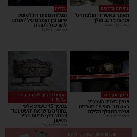
זהירות בדרכים
גלריה
תאונה באשדוד: הולכת רגל
הצלחה מסחררת למופע
נפגעה מרכב חולף
סיום בין הזמנים של 'המרכז
למורשת' ו'מהות'
משה קאהן
|
12:22
משה קאהן
|
09:34
בתוך זמן קצר
המיזם שהפך לשיחת היום
באשדוד
ניסיון חיסול העבריין
במשך 15 שעות: אלפי
באשדוד: חמישה חשודים
בחורים גדשו את 'השטעטל'
נעצרו במהלך הלילה
ונהנו מרצף חוויות סביב
מנחם דויטש
|
07:35
השעון
יוסי יחזקאלי
|
06:59