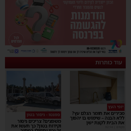
עוד כותרות
יופי העץ
מכירים את חומר הגלם עץ?
סמנטו - ניסור בטון
ללא הבנה – שימוש בו יהפוך
משפצים? צריכים ניסור
את הבית לקצת ישן
וקידוח בטון? כך תעשו את
מקודם
|
02:14
זה נכון ותוזילו במחיר