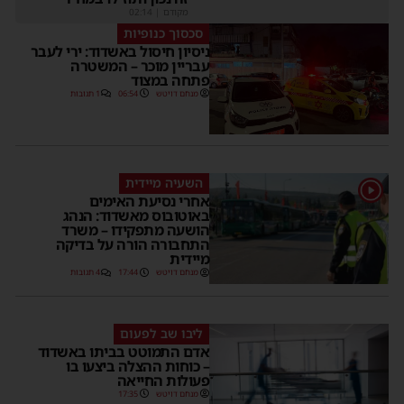
מקודם
|
02:14
סכסוך כנופיות
ניסיון חיסול באשדוד: ירי לעבר
עבריין מוכר – המשטרה
פתחה במצוד
מנחם דויטש
06:54
1 תגובות
השעיה מיידית
1
אחרי נסיעת האימים
באוטובוס מאשדוד: הנהג
הושעה מתפקידו – משרד
התחבורה הורה על בדיקה
מיידית
מנחם דויטש
17:44
4 תגובות
ליבו שב לפעום
אדם התמוטט בביתו באשדוד
– כוחות ההצלה ביצעו בו
פעולות החייאה
מנחם דויטש
17:35