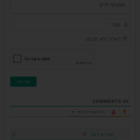
שם*
דוא"ל
(לא
חובה
COMMENTS
40
החדשות ביותר
אבירם דקל