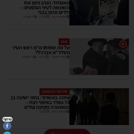
מאשדוד: הנהג ניפץ את
השמשה לעיני הנוסעים –
ילדים פרצו בבכי
מנחם דויטש
11:34
1 תגובות
צפו
1
על מה שוחחו מ"מ ראש העיר
והחיד"א אברג׳ל?
יוסי יחזקאלי
23:37
1 תגובות
פירות ההסתה
אימה באשדוד: בחור ישיבה בן
13 נשדד באיומי רצח –
המשטרה הקימה צח”מ
מנחם דויטש
22:32
שיתוף