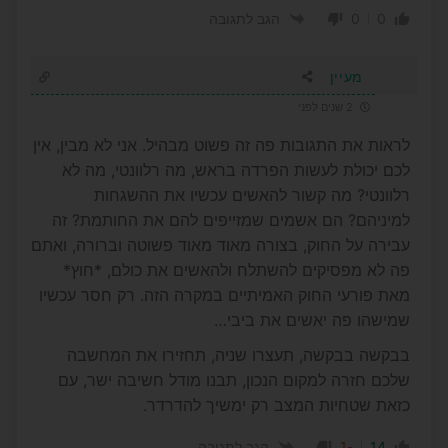
0
0
הגב לתגובה
מעיין
2 שנים לפני
לראות את התגובות פה זה פשוט מבהיל. אני לא מבין, אין
לכם יכולת לעשות הפרדה בראש, מה רלוונטי, מה לא
רלוונטי? מה קשור להאשים עכשיו את ההשגחות
למיניהם? הם אשמים שמזייפים להם את החותמת? זה
עבירה על החוק, בצורה מאוד מאוד פשוטה וברורה, ואתם
פה לא מפסיקים להשתלח ולהאשים את כולם, *חוץ*
מאת פורעי החוק האמיתיים במקרה הזה. רק חסר עכשיו
שמישהו פה יאשים את ביבי…
בבקשה בבקשה, תעצרו שניה, תחזירו את המחשבה
שלכם חזרה למקום הנכון, תבנו מודל חשיבה ישר, עם
כזאת שטחיות המצב רק ימשיך להדרדר.
-1
14
הגב לתגובה