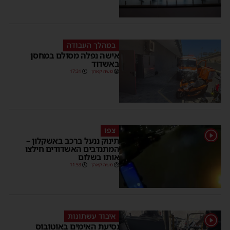
במהלך העבודה
אישה נפלה מסולם במחסן
באשדוד
משה קאהן
17:31
צפו
1
תינוק ננעל ברכב באשקלון –
המתנדבים האשדודים חילצו
אותו בשלום
משה קאהן
11:53
איבוד עשתונות
1
נסיעת האימים באוטובוס