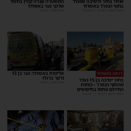
אותר בחור הישיבה שנעדר
המשטרה עצרה קטין בחשד
בחוף הנפרד באשדוד
שדקר נער באשדוד
מנחם דויטש
|
22:08
| 3 תגובות
משה קאהן
|
21:59
אלימות באשדוד: נער בן 13
דרמה באשדוד
נדקר ברגלו
בחור ישיבה בן 15 נעדר
משה קאהן
|
18:04
מהחוף הנפרד – כוחות
החירום פתחו בחיפושים
מנחם דויטש
|
18:32
| 1 תגובות