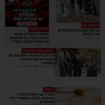
הורסים נכון
יש לאן לצאת
הריסת מבנים: טיפים ומידע
על התהליך
מתחם הבאולינג הגדול
והאטרקטיבי בדרום פותח
מקודם
|
02:14
את שעריו לציבור החרדי
מקודם
|
01:35
חיזוק מערך הכשרות
יום עיון למשגיחי האולמות עם
תקנות חדשות והדרכה
מקצועית
יוסי יחזקאלי
14:11
1 תגובות
ריקול
משרד הבריאות באזהרה
לצרכנים: הדבש הפופולרי יורד
מהמדפים