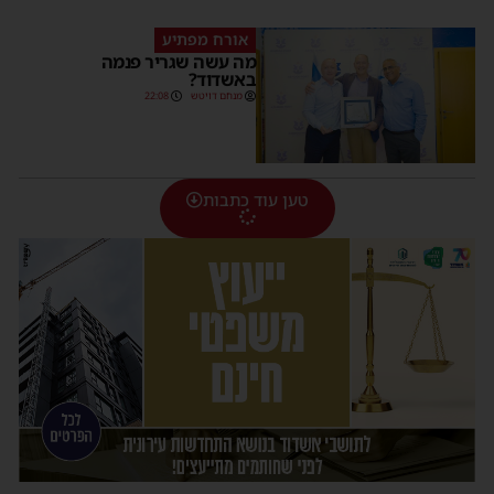
אורח מפתיע
מה עשה שגריר פנמה
באשדוד?
מנחם דויטש
22:08
טען עוד כתבות