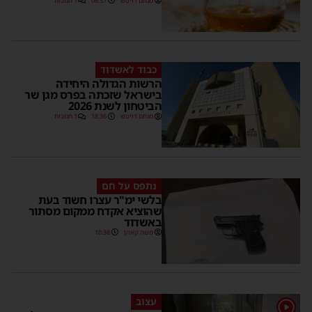
מנחם דויטש
06:57
1 תגובות
כבוד לאשדוד
הרשות הגדולה היחידה
בישראל שזכתה בפרס מגן שר
הביטחון לשנת 2026
מנחם דויטש
18:36
1 תגובות
נתפס על חם
בלשי ימ"ר עצרו חשוד בעת
שהוציא אקדח ממקום מסתור
באשדוד
משה קאהן
10:38
עצוב
1