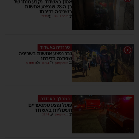
אסון באשדוד: נקבע מותו של
בן ה-78 שנפצע אנושות
בשריפה בדירתו
מנחם דויטש
09:38
טרגדיה באשדוד
1
גבר נפצע אנושות בשריפה
שפרצה בדירתו
משה קאהן
06:44
1 תגובות
במהלך העבודה
פועל נפצע ממספריים
חשמליות באשדוד
משה קאהן
22:14