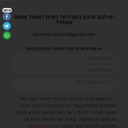
שיתוף
יש לכם עדכון בשבילנו? רוצים לשאול אותנו
שאלה?
haredim.ashdod@gmail.com
או שילחו אלינו פנייה ונחזור אליכם בהקדם
אני מאשר/ת כי הפרטים שמסרתי יישמרו במאגר של
"אמפסיס" (מפעילת אתר "חרדים אשדוד") לצורך טיפול
ומענה לפנייתי. ידוע לי כי אני רשאי/ת לעיין במידע, לבקש
את תיקונו או מחיקתו. מסירת הפרטים היא רשות, אך
בלעדיהם לא ניתן לטפל בפנייה.
למדיניות הפרטיות
.