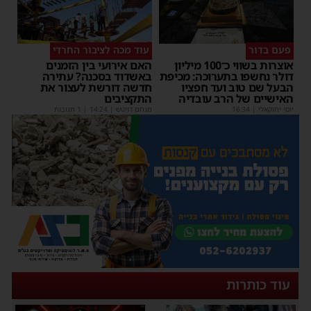
פעם בדור
עוד מכה לציבור החרדי
אוצרות בשווי כ־100 מיליון
האם אירועי בין הזמנים
דולר נחשפו בתערוכה: מכיפת
באשדוד בסכנה? עתירה
הבעל שם טוב ועד חפציו
חדשה דורשת לעצור את
האישיים של הרב עובדיה
התקציבים
יוסי יחזקאלי
|
16:34
מנחם דויטש
|
14:24
| 1 תגובות
עוד כותרות