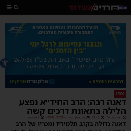
פתח סרג
צפו
דאגה רבה: הרב החיד״א נפצע
הלילה בתאונת דרכים קשה
יוסי יחזקאלי
07:46
ה׳ בניסן תשפ״ה (03/04/2025)
7 תגובות
דאגה גדולה בקרב תלמידיו ומכריו של הרב