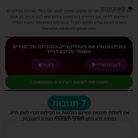
-
תאונת דרכים
אנו מכבדים זכויות יוצרים ועושים מאמץ לאתר את בעלי הזכויות בצילומים
המגיעים לידינו. אם זיהיתים בפרסומינו צילום שיש לכם זכויות בו, אתם
רשאים לפנות אלינו ולבקש לחדול מהשימוש באמצעות כתובת המייל:
haredim.ashdod@gmail.com
הורידו עכשיו את האפליקצייה המובילה של 'חרדים
אשדוד' אליכם לנייד
לאנדורואיד
לאפל
להצטרפות לקבוצת העדכונים בוואטסאפ
7 תגובות
אין לשלוח תגובות שאינם הולמות או מכילות דברי לשון הרע,
הסתה ורכילות.
במידה ולא ניתן להגיב - הכתבה סגורה לתגובות.